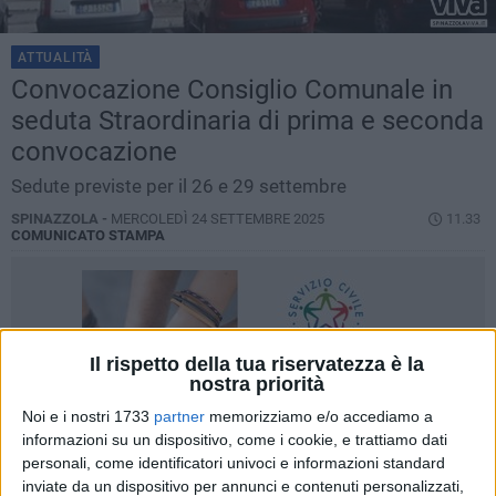
ATTUALITÀ
Convocazione Consiglio Comunale in
seduta Straordinaria di prima e seconda
convocazione
Sedute previste per il 26 e 29 settembre
SPINAZZOLA -
MERCOLEDÌ 24 SETTEMBRE 2025
11.33
COMUNICATO STAMPA
Il rispetto della tua riservatezza è la
nostra priorità
Noi e i nostri 1733
partner
memorizziamo e/o accediamo a
informazioni su un dispositivo, come i cookie, e trattiamo dati
personali, come identificatori univoci e informazioni standard
inviate da un dispositivo per annunci e contenuti personalizzati,