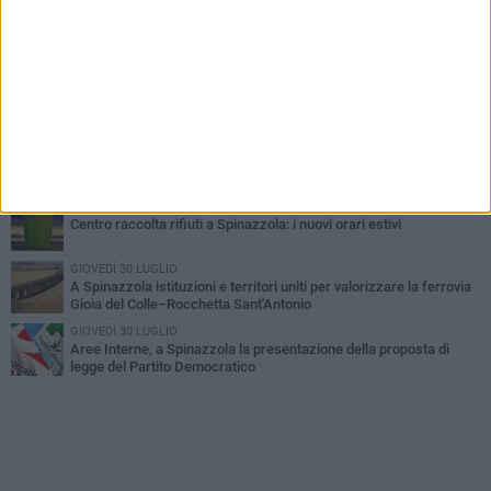
LUNEDÌ 3 AGOSTO
Il Treno dei Sapori: un viaggio per rilanciare la storica ferrovia
Gioia del Colle – Rocchetta Sant’Antonio
GIOVEDÌ 2 LUGLIO
Ferie artistiche 2026: al via a Spinazzola il cartellone degli eventi
estivi
GIOVEDÌ 23 LUGLIO
Cordoglio della Città di Spinazzola per la scomparsa del dott.
Giuseppe Rago
MARTEDÌ 21 LUGLIO
Centro raccolta rifiuti a Spinazzola: i nuovi orari estivi
GIOVEDÌ 30 LUGLIO
A Spinazzola istituzioni e territori uniti per valorizzare la ferrovia
Gioia del Colle–Rocchetta Sant'Antonio
GIOVEDÌ 30 LUGLIO
Aree Interne, a Spinazzola la presentazione della proposta di
legge del Partito Democratico