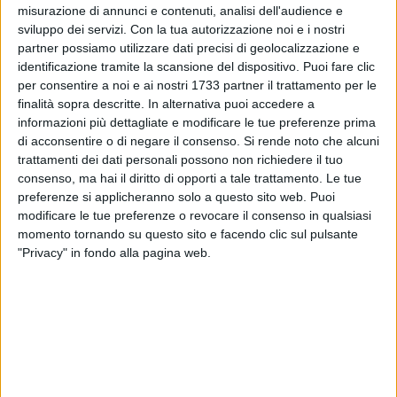
misurazione di annunci e contenuti, analisi dell'audience e
sviluppo dei servizi.
Con la tua autorizzazione noi e i nostri
partner possiamo utilizzare dati precisi di geolocalizzazione e
identificazione tramite la scansione del dispositivo. Puoi fare clic
1
per consentire a noi e ai nostri 1733 partner il trattamento per le
finalità sopra descritte. In alternativa puoi accedere a
informazioni più dettagliate e modificare le tue preferenze prima
di acconsentire o di negare il consenso.
Si rende noto che alcuni
È convocato il Consiglio Comunale in sessione ordinaria
trattamenti dei dati personali possono non richiedere il tuo
presso la sala delle adunanze per il giorno 26 settembre
consenso, ma hai il diritto di opporti a tale trattamento. Le tue
2025 alle ore 17:00 in prima convocazione e in seconda
preferenze si applicheranno solo a questo sito web. Puoi
convocazione il giorno 29 settembre 2025 alle ore 17:00, per
modificare le tue preferenze o revocare il consenso in qualsiasi
la trattazione dei seguenti argomenti:
momento tornando su questo sito e facendo clic sul pulsante
"Privacy" in fondo alla pagina web.
Approvazione dei verbali delle sedute precedenti.
Approvazione bilancio consolidato esercizio 2024 e
documenti allegati.
Variazione al bilancio di previsione 2025/2027 e di
cassa 2025 per impinguamento capitoli utenze, spese
per il sociale ed altro.
Presa d'atto dell'avvenuta presentazione del