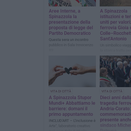
Aree Interne, a
A Spinazzola
Spinazzola la
istituzioni e ter
presentazione della
uniti per valor
proposta di legge del
ferrovia Gioia 
Partito Democratico
Colle–Rocchet
Sant'Antonio
Questa sera un incontro
pubblico in Sala Innocenzo
Un simbolico viagg
XII
la storica tratta pe
nuovo impulso al t
lento e ai treni stor
VITA DI CITTÀ
VITA DI CITTÀ
A Spinazzola Stupor
Dieci anni dall
Mundi+ Abbattiamo le
tragedia ferrov
barriere: domani il
Andria-Corato:
primo appuntamento
commemorazi
presente anche
INCLUD'ART – L'Inclusione è
sindaco Miche
Arte", laboratorio creativo
Patruno