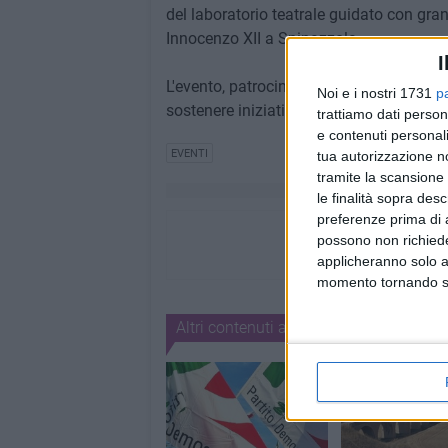
del laboratorio teatrale guidato con gra
Innocenzo XII a Spinazzola.
I
L'evento, patrocinato dal Comune di Spi
Noi e i nostri 1731
p
sostenere iniziative che uniscono cultura
trattiamo dati person
e contenuti personali
EVENTI
tua autorizzazione no
tramite la scansione 
le finalità sopra des
preferenze prima di 
possono non richieder
applicheranno solo a
momento tornando su 
Altri contenuti a tema