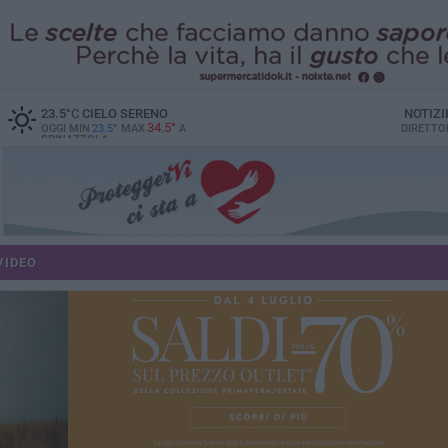
23.5
°C
CIELO SERENO
NOTIZI
34.5°
OGGI MIN
23.5°
MAX
A
DIRETTO
SPINAZZOLA
VIDEO