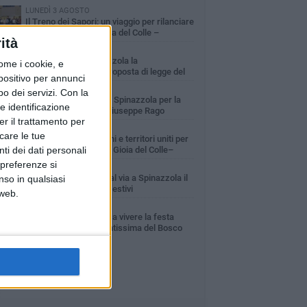
LUNEDÌ 3 AGOSTO
Il Treno dei Sapori: un viaggio per rilanciare
la storica ferrovia Gioia del Colle –
ità
cchetta Sant’Antonio
GIOVEDÌ 30 LUGLIO
Aree Interne, a Spinazzola la
ome i cookie, e
presentazione della proposta di legge del
spositivo per annunci
rtito Democratico
GIOVEDÌ 23 LUGLIO
o dei servizi.
Con la
Cordoglio della Città di Spinazzola per la
e identificazione
scomparsa del dott. Giuseppe Rago
er il trattamento per
GIOVEDÌ 30 LUGLIO
icare le tue
A Spinazzola istituzioni e territori uniti per
ti dei dati personali
valorizzare la ferrovia Gioia del Colle–
cchetta Sant'Antonio
 preferenze si
GIOVEDÌ 2 LUGLIO
Ferie artistiche 2026: al via a Spinazzola il
nso in qualsiasi
cartellone degli eventi estivi
 web.
MARTEDÌ 9 GIUGNO
Spinazzola si prepara a vivere la festa
patronale di Maria Santissima del Bosco