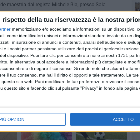
nde maestria dal regista Michele Bia, presso Sala
l rispetto della tua riservatezza è la nostra prior
Ro
nazzola e dall'ASL BAT, conferma l'importanza di
artner
memorizziamo e/o accediamo a informazioni su un dispositivo, c
, socialità e comunità.
ali, come identificatori univoci e informazioni standard inviate da un di
Pa
zzati, misurazione di annunci e contenuti, analisi dell'audience e svilupp
i e i nostri partner possiamo utilizzare dati precisi di geolocalizzazione 
del dispositivo. Puoi fare clic per consentire a noi e ai nostri 1731 partn
critte. In alternativa puoi accedere a informazioni più dettagliate e modif
acconsentire o di negare il consenso.
Si rende noto che alcuni trattamen
Ro
e il tuo consenso, ma hai il diritto di opporti a tale trattamento. Le tue
 questo sito web. Puoi modificare le tue preferenze o revocare il conse
questo sito e facendo clic sul pulsante "Privacy" in fondo alla pagina
PIÙ OPZIONI
ACCETTO