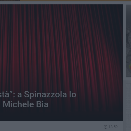
tà”: a Spinazzola lo
i Michele Bia
13.59