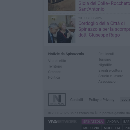
Gioia del Colle–Rocchett
Sant'Antonio
23 LUGLIO 2026
Cordoglio della Città di
Spinazzola per la scompa
dott. Giuseppe Rago
Notizie da Spinazzola
Enti locali
Turismo
Vita di città
Nightlife
Territorio
Eventi e cultura
Cronaca
Scuola e Lavoro
Politica
Associazioni
Contatti
Policy e Privacy
GOCI
© 2001-2026 SpinazzolaViva è un portale gestito da Inn
SPINAZZOLA
ANDRIA
BAR
MODUGNO
MOLFETTA
PUG