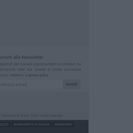
scriviti alla Newsletter
egistrati per ricevere aggiornamenti e contenuti da
pinazzola nella tua casella di posta
Iscrivendoti
ccetti i
termini
e la
privacy policy
Iscriviti
nale di Trani. Tutti i diritti riservati.
NAZZO
MARGHERITA DI SAVOIA
MINERVINO