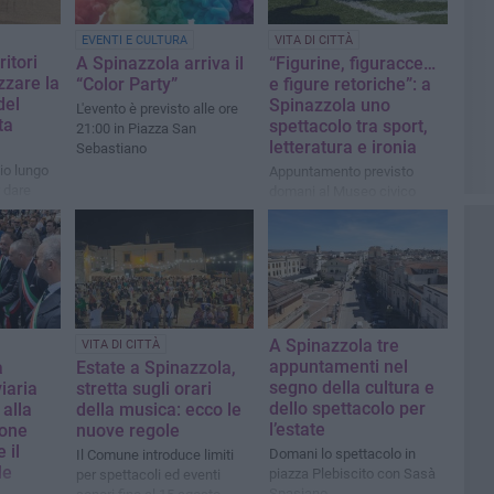
EVENTI E CULTURA
VITA DI CITTÀ
ritori
A Spinazzola arriva il
“Figurine, figuracce…
izzare la
“Color Party”
e figure retoriche”: a
del
Spinazzola uno
L'evento è previsto alle ore
ta
spettacolo tra sport,
21:00 in Piazza San
letteratura e ironia
Sebastiano
io lungo
Appuntamento previsto
r dare
domani al Museo civico
urismo
ici
A Spinazzola tre
VITA DI CITTÀ
appuntamenti nel
a
Estate a Spinazzola,
segno della cultura e
iaria
stretta sugli orari
dello spettacolo per
 alla
della musica: ecco le
l’estate
one
nuove regole
 il
Domani lo spettacolo in
Il Comune introduce limiti
le
piazza Plebiscito con Sasà
per spettacoli ed eventi
Spasiano