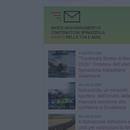
inclusivo dalle 9,30 alle
12,30
Ieri alla cerimonia
anche il Presidente
Repubblica, Sergio
Mattarella
RICEVI AGGIORNAMENTI E
CONTENUTI DA SPINAZZOLA
GRATIS
NELLA TUA E-MAIL
5 AGOSTO 2026
“Traversata Stretto di Me
2026”: l’impresa dell’atlet
Spinazzola Sebastiano
Galantucci
30 LUGLIO 2026
Spinazzola, un miracolo
sportivo: dall’incubo dell
mancata iscrizione alla
conferma in Eccellenza
30 LUGLIO 2026
A Spinazzola istituzioni e 
uniti per valorizzare la fe