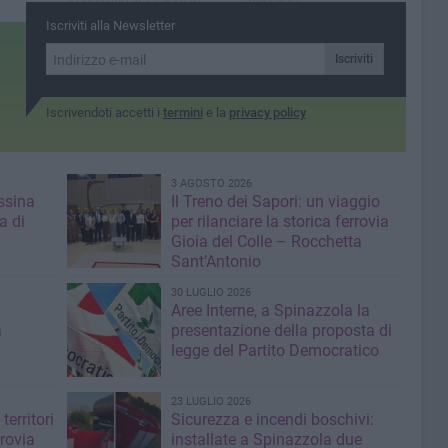
sonori fino al 15 agosto
 ad Andria
Iscriviti alla Newsletter
 della
Iscriviti
Iscrivendoti accetti i
termini
e la
privacy policy
3 AGOSTO 2026
ssina
Il Treno dei Sapori: un viaggio
a di
per rilanciare la storica ferrovia
Gioia del Colle – Rocchetta
Sant’Antonio
30 LUGLIO 2026
Aree Interne, a Spinazzola la
a
presentazione della proposta di
legge del Partito Democratico
23 LUGLIO 2026
territori
Sicurezza e incendi boschivi:
rrovia
installate a Spinazzola due