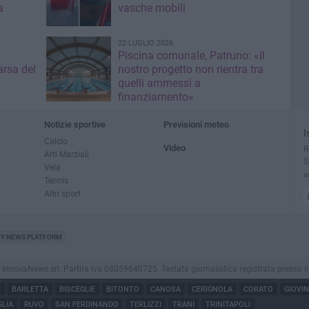
a
vasche mobili
22 LUGLIO 2026
Piscina comunale, Patruno: «Il
rsa del
nostro progetto non rientra tra
quelli ammessi a
finanziamento»
Notizie sportive
Previsioni meteo
I
Calcio
Video
R
Arti Marziali
S
Vela
a
Tennis
Altri sport
TY NEWS PLATFORM
ovaNews srl. Partita iva 08059640725. Testata giornalistica registrata presso il Tribu
I
BARLETTA
BISCEGLIE
BITONTO
CANOSA
CERIGNOLA
CORATO
GIOVI
LIA
RUVO
SAN FERDINANDO
TERLIZZI
TRANI
TRINITAPOLI