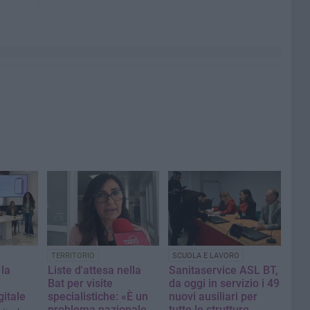
TERRITORIO
SCUOLA E LAVORO
 la
Liste d'attesa nella
Sanitaservice ASL BT,
Bat per visite
da oggi in servizio i 49
gitale
specialistiche: «È un
nuovi ausiliari per
problema nazionale,
tutte le strutture