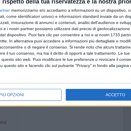
l rispetto della tua riservatezza è la nostra prior
azione necessita di una maggiore e più capillare presenza
artner
memorizziamo e/o accediamo a informazioni su un dispositivo, c
 subito altre 6 su tutto il territorio».
ali, come identificatori univoci e informazioni standard inviate da un di
zzati, misurazione di annunci e contenuti, analisi dell'audience e svilupp
erto, segretario provinciale Cgil Bat - pubblicata da alcune
i e i nostri partner possiamo utilizzare dati precisi di geolocalizzazione 
 la mancata attivazione delle unità speciali in estate.
del dispositivo. Puoi fare clic per consentire a noi e ai nostri 1733 partn
critte. In alternativa puoi accedere a informazioni più dettagliate e modif
tà perché le stiamo affrontando e gestendo
acconsentire o di negare il consenso.
Si rende noto che alcuni trattamen
 rispetto al personale sanitario, del comparto e tecnico
e il tuo consenso, ma hai il diritto di opporti a tale trattamento. Le tue
 questo sito web. Puoi modificare le tue preferenze o revocare il conse
ribuendo il personale in servizio alla luce della nuova
questo sito e facendo clic sul pulsante "Privacy" in fondo alla pagina
ingraziamo per i suggerimenti che arrivano rispetto
siderata la complessità della presa in carico dei pazienti
molto ben definiti a tutela degli stessi pazienti e degli
ndo in considerazione opportunità di utilizzo di altre
 competenze specifiche».
PIÙ OPZIONI
ACCETTO
Usca