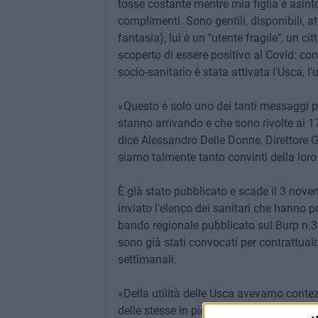
tosse costante mentre mia figlia è asinto
complimenti. Sono gentili, disponibili, at
fantasia), lui è un "utente fragile", un c
scoperto di essere positivo al Covid: con
socio-sanitario è stata attivata l'Usca, l'
«Questo è solo uno dei tanti messaggi pos
stanno arrivando e che sono rivolte ai 17 
dice Alessandro Delle Donne, Direttore G
siamo talmente tanto convinti della loro 
È già stato pubblicato e scade il 3 nove
inviato l'elenco dei sanitari che hanno p
bando regionale pubblicato sul Burp n.38 
sono già stati convocati per contrattuali
settimanali.
«Della utilità delle Usca avevamo conte
delle stesse in piena estate quando non 