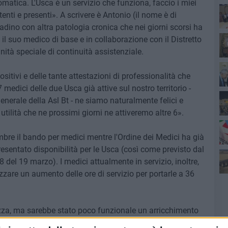
matica. L'Usca è un servizio che funziona, faccio i miei
tenti e presenti». A scrivere è Antonio (il nome è di
ittadino con altra patologia cronica che nei giorni scorsi ha
Ro
 il suo medico di base e in collaborazione con il Distretto
unità speciale di continuità assistenziale.
itivi e delle tante attestazioni di professionalità che
medici delle due Usca già attive sul nostro territorio -
enerale della Asl Bt - ne siamo naturalmente felici e
utilità che ne prossimi giorni ne attiveremo altre 6».
mbre il bando per medici mentre l'Ordine dei Medici ha già
resentato disponibilità per le Usca (così come previsto dal
Pa
del 19 marzo). I medici attualmente in servizio, inoltre,
zzare un aumento delle ore di servizio per portarle a 36
Ro
zza, ma sarebbe stato poco funzionale un arricchimento
c'erano casi di positività da Covid da gestire - aggiunge