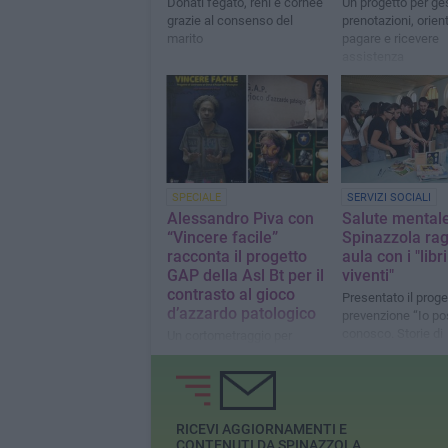
Donati fegato, reni e cornee
Un progetto per ges
grazie al consenso del
prenotazioni, orient
marito
pagare e ricevere
assistenza
SPECIALE
SERVIZI SOCIALI
Alessandro Piva con
Salute mentale
“Vincere facile”
Spinazzola rag
racconta il progetto
aula con i "libri
GAP della Asl Bt per il
viventi"
contrasto al gioco
Presentato il proge
d’azzardo patologico
prevenzione “Io p
conosco. Storie di
Un cortometraggio per
resilienza”
conoscere il servizio
gratuito attivo sul territorio
RICEVI AGGIORNAMENTI E
CONTENUTI DA SPINAZZOLA