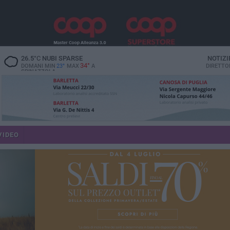
26.5
°C
NUBI SPARSE
NOTIZI
34°
DOMANI MIN
23°
MAX
A
DIRETTO
SPINAZZOLA
VIDEO