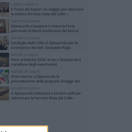
LUNEDÌ 3 AGOSTO
Il Treno dei Sapori: un viaggio per rilanciare
la storica ferrovia Gioia del Colle –
cchetta Sant’Antonio
MARTEDÌ 9 GIUGNO
Spinazzola si prepara a vivere la festa
patronale di Maria Santissima del Bosco
GIOVEDÌ 23 LUGLIO
Cordoglio della Città di Spinazzola per la
scomparsa del dott. Giuseppe Rago
GIOVEDÌ 2 LUGLIO
Ferie artistiche 2026: al via a Spinazzola il
cartellone degli eventi estivi
GIOVEDÌ 30 LUGLIO
Aree Interne, a Spinazzola la
presentazione della proposta di legge del
rtito Democratico
GIOVEDÌ 30 LUGLIO
A Spinazzola istituzioni e territori uniti per
valorizzare la ferrovia Gioia del Colle–
cchetta Sant'Antonio