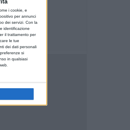
ità
ome i cookie, e
spositivo per annunci
o dei servizi.
Con la
e identificazione
er il trattamento per
icare le tue
ti dei dati personali
 preferenze si
nso in qualsiasi
 web.