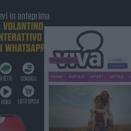
3.050
FANPAGE
HOME
NOTIZIE
SPORT
METEO