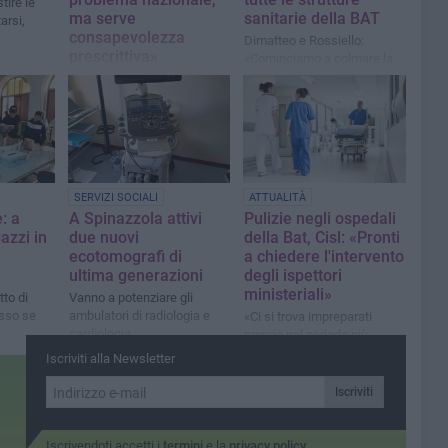
tire le
ma serve
sanitarie della BAT
arsi,
consapevolezza
Dimatteo e Rossiello:
prescrittiva»
«Cominciamo a colmare la
carenza di personale per
Il Commissario Straordinario
migliorare i servizi»
Tiziana Dimatteo evidenzia
la necessità di un approccio
più critico alla prescrizione
medica
SERVIZI SOCIALI
ATTUALITÀ
: a
A Spinazzola attivi
Pulizie negli ospedali
azzi in
due nuovi
della Bat, Cisl: «Pronti
ecotomografi di
a chiedere l'intervento
ultima generazioni
degli ispettori
ministeriali»
tto di
Vanno a potenziare gli
osso se
ambulatori di radiologia e
«Ci si trova impreparati
cardiologia
proprio nel periodo più
critico dell'anno»
Iscriviti alla Newsletter
Iscriviti
Iscrivendoti accetti i
termini
e la
privacy policy