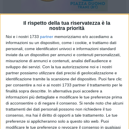
Il rispetto della tua riservatezza è la
45
nostra priorità
Noi e i nostri 1733
partner
memorizziamo e/o accediamo a
informazioni su un dispositivo, come i cookie, e trattiamo dati
Una "biblioteca vivente", un progetto di prevenzione della
personali, come identificatori univoci e informazioni standard
salute mentale che passa attraverso il racconto di storie di
inviate da un dispositivo per annunci e contenuti personalizzati,
vita proposte dai diretti interessanti. A Spinazzola, in
misurazione di annunci e contenuti, analisi dell'audience e
occasione della Giornata mondiale della salute mentale che
sviluppo dei servizi.
Con la tua autorizzazione noi e i nostri
partner possiamo utilizzare dati precisi di geolocalizzazione e
si celebra il 10 ottobre, la Rems (Residenza per l'esecuzione
identificazione tramite la scansione del dispositivo. Puoi fare clic
delle misure di sicurezza) si è resa promotrice del progetto di
per consentire a noi e ai nostri 1733 partner il trattamento per le
prevenzione "Io posso se conosco. Storie di resilienza" che
finalità sopra descritte. In alternativa puoi accedere a
ha coinvolto gli studenti dell'istituto Omnicomprensivo I.O.
informazioni più dettagliate e modificare le tue preferenze prima
"Mazzini - De Cesare - Liceo Linguistico "E. Fermi".
di acconsentire o di negare il consenso.
Si rende noto che alcuni
trattamenti dei dati personali possono non richiedere il tuo
Il 29 settembre a piccoli gruppi hanno incontrato dei "Libri
consenso, ma hai il diritto di opporti a tale trattamento. Le tue
preferenze si applicheranno solo a questo sito web. Puoi
Viventi", sette personaggi che hanno raccontato le loro storie
modificare le tue preferenze o revocare il consenso in qualsiasi