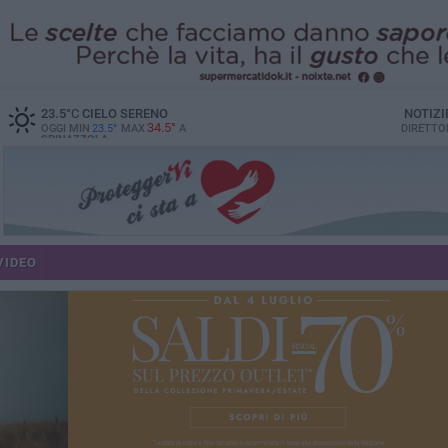
23.5
°C
CIELO SERENO
NOTIZI
34.5°
OGGI MIN
23.5°
MAX
A
DIRETTO
SPINAZZOLA
VIDEO