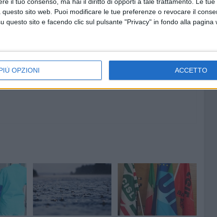
e il tuo consenso, ma hai il diritto di opporti a tale trattamento. Le tue
contratti collettivi di settore, le figure professionali
 questo sito web. Puoi modificare le tue preferenze o revocare il conse
a particolarità del servizio. Anche a garanzia della qualità
questo sito e facendo clic sul pulsante "Privacy" in fondo alla pagina
azienti. Motivo per cui sollecitiamo la Regione Puglia a un
 generale della Cgil Puglia.
PIÙ OPZIONI
ACCETTO