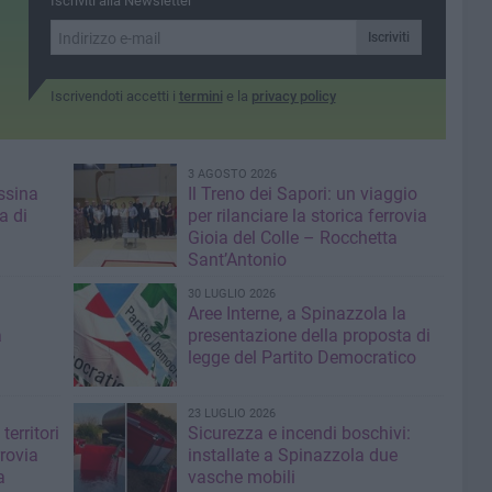
Iscriviti alla Newsletter
Iscriviti
Iscrivendoti accetti i
termini
e la
privacy policy
3 AGOSTO 2026
ssina
Il Treno dei Sapori: un viaggio
a di
per rilanciare la storica ferrovia
Gioia del Colle – Rocchetta
Sant’Antonio
30 LUGLIO 2026
Aree Interne, a Spinazzola la
a
presentazione della proposta di
legge del Partito Democratico
23 LUGLIO 2026
territori
Sicurezza e incendi boschivi:
rrovia
installate a Spinazzola due
a
vasche mobili