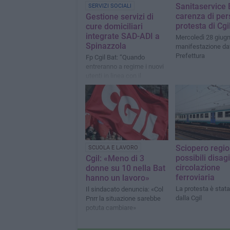
Sanitaservice 
SERVIZI SOCIALI
carenza di per
Gestione servizi di
protesta di Cgil
cure domiciliari
integrate SAD-ADI a
Mercoledì 28 giug
Spinazzola
manifestazione dav
Prefettura
Fp Cgil Bat: “Quando
entreranno a regime i nuovi
utenti in linea con il
capitolato di appalto già
affidato alla società
cooperativa KCS?”
Sciopero regio
SCUOLA E LAVORO
possibili disagi
Cgil: «Meno di 3
circolazione
donne su 10 nella Bat
ferroviaria
hanno un lavoro»
La protesta è stata
Il sindacato denuncia: «Col
dalla Cgil
Pnrr la situazione sarebbe
potuta cambiare»