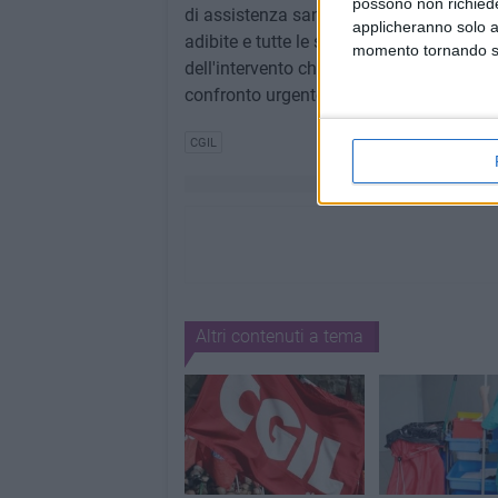
possono non richieder
di assistenza sanitaria. Vanno rispettati i 
applicheranno solo a
adibite e tutte le specifiche connesse all
momento tornando su 
dell'intervento che andrà assicurato ai p
confronto urgente, conclude il segretario
CGIL
Altri contenuti a tema