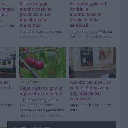
Bat,
Primo maggio,
Primo maggio, ad
sonale:
manifestazione
Andria la
 e Uil
provinciale Bat
manifestazione
annullata per
provinciale dei
no
maltempo
sindacati
anti alla
L'evento si sarebbe dovuto
La giornata organizzata da
svolgere ad Andria
Cgil, Cisl e Uil è dedicata al
lavoro ed ai 75 anni della
Costituzione
nale,
Assalto alla CGIL, la
TERRITORIO
 per la
sede di Spinazzola
Calano gli occupati in
oggi aperta per
agricoltura nella Bat
solidarietà
Gli iscritti ai registri sono
 indetta
577 in meno nel 2021
Apertura delle sedi in tutta
rispetto all'anno precedente.
Italia
Riglietti (Flai Cgil): «I conti
non tornano»