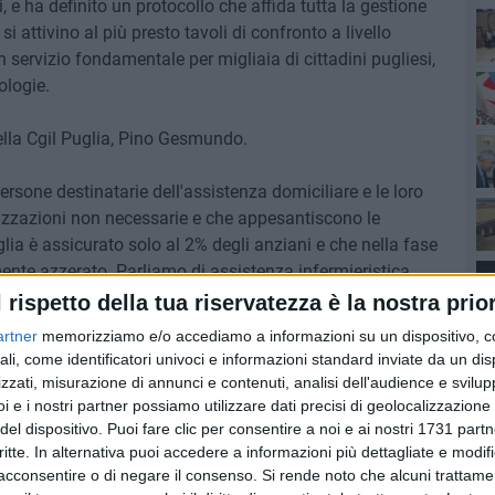
i, e ha definito un protocollo che affida tutta la gestione
i attivino al più presto tavoli di confronto a livello
 servizio fondamentale per migliaia di cittadini pugliesi,
Ro
ologie.
Pa
ella Cgil Puglia, Pino Gesmundo.
ersone destinatarie dell'assistenza domiciliare e le loro
lizzazioni non necessarie e che appesantiscono le
glia è assicurato solo al 2% degli anziani e che nella fase
Ro
nte azzerato. Parliamo di assistenza infermieristica,
 e riabilitazione che interessano persone affette da
l rispetto della tua riservatezza è la nostra prior
seguito di privazione temporanea.
artner
memorizziamo e/o accediamo a informazioni su un dispositivo, c
ali, come identificatori univoci e informazioni standard inviate da un di
nto prima il tavolo di confronto socio sanitario anche
zzati, misurazione di annunci e contenuti, analisi dell'audience e svilupp
ontare il tema dell'Adi. Anche perché nell'accordo si
i e i nostri partner possiamo utilizzare dati precisi di geolocalizzazione 
itamento di privati e vorremmo evitare che
del dispositivo. Puoi fare clic per consentire a noi e ai nostri 1731 partn
critte. In alternativa puoi accedere a informazioni più dettagliate e modif
uno possa venire in mente di scaricare i costi d'impresa
acconsentire o di negare il consenso.
Si rende noto che alcuni trattamen
ie per svolgere questo delicato e fondamentale strumento