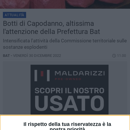
ATTUALITÀ
Botti di Capodanno, altissima
l'attenzione della Prefettura Bat
Intensificata l'attività della Commissione territoriale sulle
sostanze esplodenti
BAT -
VENERDÌ 30 DICEMBRE 2022
11.00
Il rispetto della tua riservatezza è la
nostra priorità