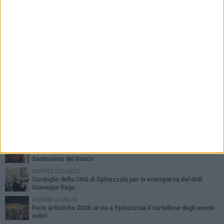
PIÙ LETTI QUESTA SETTIMANA
LUNEDÌ 3 AGOSTO
Il Treno dei Sapori: un viaggio per rilanciare la storica ferrovia
Gioia del Colle – Rocchetta Sant’Antonio
MARTEDÌ 9 GIUGNO
Spinazzola si prepara a vivere la festa patronale di Maria
Santissima del Bosco
GIOVEDÌ 23 LUGLIO
Cordoglio della Città di Spinazzola per la scomparsa del dott.
Giuseppe Rago
GIOVEDÌ 2 LUGLIO
Ferie artistiche 2026: al via a Spinazzola il cartellone degli eventi
estivi