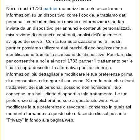
Noi e i nostri 1733
partner
memorizziamo e/o accediamo a
informazioni su un dispositivo, come i cookie, e trattiamo dati
11
personali, come identificatori univoci e informazioni standard
inviate da un dispositivo per annunci e contenuti personalizzati,
misurazione di annunci e contenuti, analisi dell'audience e
sviluppo dei servizi.
Con la tua autorizzazione noi e i nostri
Con l'approssimarsi delle festività di fine anno si è
partner possiamo utilizzare dati precisi di geolocalizzazione e
intensificata l'attività della Commissione tecnica territoriale
identificazione tramite la scansione del dispositivo. Puoi fare clic
in materia di sostanze esplodenti istituita nella Prefettura
per consentire a noi e ai nostri 1733 partner il trattamento per le
finalità sopra descritte. In alternativa puoi accedere a
della Bat. L'organismo si occupa di controllo, prevenzione e
informazioni più dettagliate e modificare le tue preferenze prima
repressione di illeciti relativi agli articoli pirotecnici.
di acconsentire o di negare il consenso.
Si rende noto che alcuni
trattamenti dei dati personali possono non richiedere il tuo
Nei giorni scorsi, infatti, la Commissione, presieduta dalla
consenso, ma hai il diritto di opporti a tale trattamento. Le tue
Prefettura e composta da rappresentanti di Polizia di Stato,
preferenze si applicheranno solo a questo sito web. Puoi
Arma dei Carabinieri, Guardia di Finanza (limitante all'attività
modificare le tue preferenze o revocare il consenso in qualsiasi
consultiva in materia di sorveglianza del mercato delle
momento tornando su questo sito e facendo clic sul pulsante
"Privacy" in fondo alla pagina web.
materie esplodenti), Esercito, Vigili del Fuoco, Regione Puglia
(Dipartimento bilancio, affari generali infrastrutture, Sezione
opere pubbliche e infrastrutture), servizio Spesal della Asl Bt