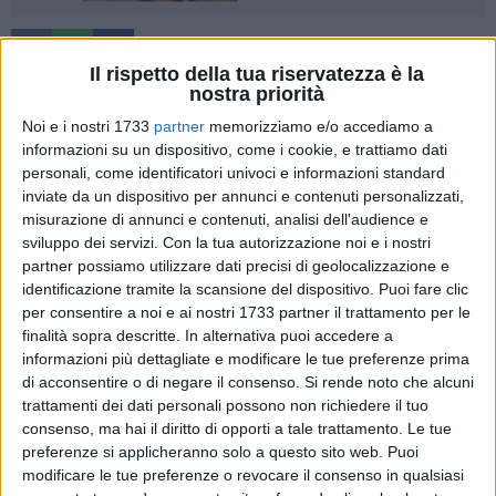
3
Il rispetto della tua riservatezza è la
nostra priorità
Noi e i nostri 1733
partner
memorizziamo e/o accediamo a
Il dottor Benedetto Delvecchio, presidente dell'Ordine dei
informazioni su un dispositivo, come i cookie, e trattiamo dati
medici chirurghi e odontoiatri della Bat, ha fornito alcuni
personali, come identificatori univoci e informazioni standard
consigli per fronteggiare le ondate di caldo di questi giorni
inviate da un dispositivo per annunci e contenuti personalizzati,
nelle nostre città.
misurazione di annunci e contenuti, analisi dell'audience e
sviluppo dei servizi.
Con la tua autorizzazione noi e i nostri
partner possiamo utilizzare dati precisi di geolocalizzazione e
«Mi preme far presente che le persone anziane sarebbe
identificazione tramite la scansione del dispositivo. Puoi fare clic
opportuno che bevano almeno due litri d'acqua al giorno per
per consentire a noi e ai nostri 1733 partner il trattamento per le
reidratare l'organismo. Inoltre è molto importante essere
finalità sopra descritte. In alternativa puoi accedere a
attenti alla temperatura degli ambienti che non deve mai
informazioni più dettagliate e modificare le tue preferenze prima
andare oltre i 25 gradi centigradi. Il ministero raccomanda di
di acconsentire o di negare il consenso.
Si rende noto che alcuni
sorvegliare con attenzione le persone più vulnerabili che
trattamenti dei dati personali possono non richiedere il tuo
vivono in casa (bambini molto piccoli, anziani con malattie
consenso, ma hai il diritto di opporti a tale trattamento. Le tue
preferenze si applicheranno solo a questo sito web. Puoi
croniche, persone non autosufficienti) e i vicini di casa
modificare le tue preferenze o revocare il consenso in qualsiasi
anziani che vivono da soli. In caso di bisogno, va consultato