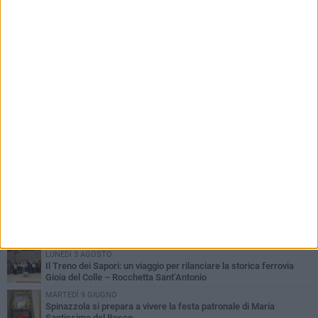
finanziamento»
PIÙ LETTI QUESTA SETTIMANA
LUNEDÌ 3 AGOSTO
Il Treno dei Sapori: un viaggio per rilanciare la storica ferrovia
Gioia del Colle – Rocchetta Sant’Antonio
MARTEDÌ 9 GIUGNO
Spinazzola si prepara a vivere la festa patronale di Maria
Santissima del Bosco