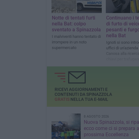
Notte di tentati furti
Continuano i te
nella Bat: colpo
di furto di veic
sventato a Spinazzola
pesanti e furg
nella Bat
I malviventi hanno tentato di
irrompere in un noto
Ignoti si sono intro
supermercato
uffici di un'azienda 
Canosa alla ricerca
chiavi per trafugar
camion della ditta
RICEVI AGGIORNAMENTI E
CONTENUTI DA SPINAZZOLA
GRATIS
NELLA TUA E-MAIL
8 AGOSTO 2026
Nuova Spinazzola, si ripa
ecco come ci si prepara a
prossima Eccellenza