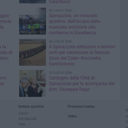
Galantucci
30 LUGLIO 2026
aggio
Spinazzola, un miracolo
errovia
sportivo: dall’incubo della
ta
mancata iscrizione alla
conferma in Eccellenza
30 LUGLIO 2026
 la
A Spinazzola istituzioni e territori
sta di
uniti per valorizzare la ferrovia
atico
Gioia del Colle–Rocchetta
Sant'Antonio
23 LUGLIO 2026
ivi:
Cordoglio della Città di
ue
Spinazzola per la scomparsa del
dott. Giuseppe Rago
Notizie sportive
Previsioni meteo
I
Calcio
Video
R
Arti Marziali
S
Vela
a