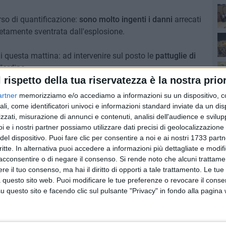
orso di quantificazione:
sono molto ingenti i danni
arrecati
letamente sventrata dall'esplosione.
Ro
di questa mattina: ad intervenire sul posto le
pattuglie di
'ordine.
l rispetto della tua riservatezza è la nostra prior
rcorrevano via Corsica, una loro pattuglia ha forato
artner
memorizziamo e/o accediamo a informazioni su un dispositivo, c
a della presenza di
chiodi a tre punte
posti sulla strada
ali, come identificatori univoci e informazioni standard inviate da un di
 rallentare chiunque intervenisse.
zzati, misurazione di annunci e contenuti, analisi dell'audience e svilupp
Pa
i e i nostri partner possiamo utilizzare dati precisi di geolocalizzazione 
del dispositivo. Puoi fare clic per consentire a noi e ai nostri 1733 partn
imosso dalla strada ulteriori chiodi a tre punte rinvenuti
critte. In alternativa puoi accedere a informazioni più dettagliate e modif
icurezza stradale.
acconsentire o di negare il consenso.
Si rende noto che alcuni trattamen
e il tuo consenso, ma hai il diritto di opporti a tale trattamento. Le tue
 questo sito web. Puoi modificare le tue preferenze o revocare il conse
questo sito e facendo clic sul pulsante "Privacy" in fondo alla pagina