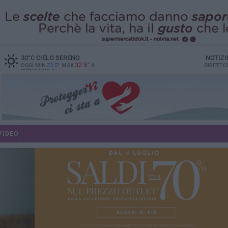
30
°C
CIELO SERENO
NOTIZI
32.5°
OGGI MIN
23.5°
MAX
A
DIRETTO
SPINAZZOLA
VIDEO