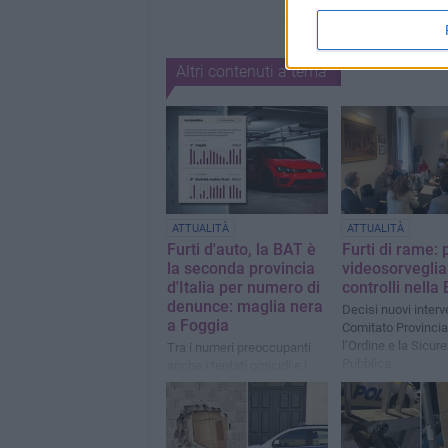
Altri contenuti a tema
ATTUALITÀ
ATTUALITÀ
Furti d'auto, la BAT è
Furti di rame: 
la seconda provincia
videosorveglia
d'Italia per numero di
controlli nella
denunce: maglia nera
Decisi nuovi interv
a Foggia
Comitato Provincia
l’Ordine e la Sicur
Tra i numeri preoccupanti
Pubblica
anche i tentati omicidi e i
danneggiamenti con
incendio