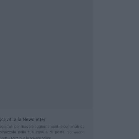
scriviti alla Newsletter
egistrati per ricevere aggiornamenti e contenuti da
pinazzola nella tua casella di posta
Iscrivendoti
ccetti i
termini
e la
privacy policy