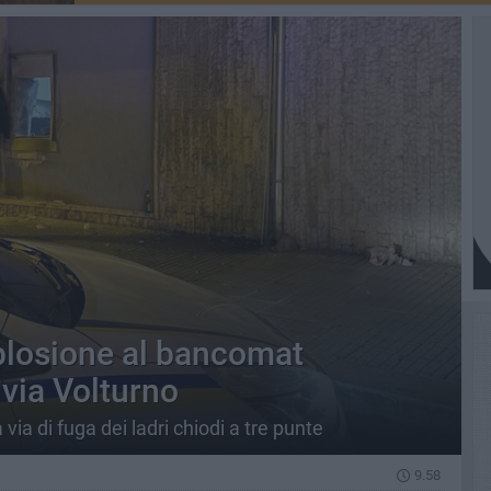
plosione al bancomat
n via Volturno
 via di fuga dei ladri chiodi a tre punte
9.58