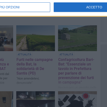
PIÙ OPZIONI
ACCETTO
ATTUALITÀ
ATTUALITÀ
più
Furti nelle campagne
Confagricoltura Bari-
nza e
della Bat, la
Bat: “Essenziale un
 BAT
solidarietà di De
tavolo in Prefettura
Santis (PD)
per parlare di
enti dal
prevenzione dei furti
le per
"Non arrendetevi,
in campagna”
ezza
denunciate"
Necessario un presidio nelle
zone rurali da parte delle
forze dell’ordine