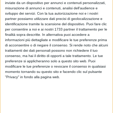
inviate da un dispositivo per annunci e contenuti personalizzati,
L'azione predatoria condotta ai danni del mezzo
misurazione di annunci e contenuti, analisi dell'audience e
commerciale al km 642 dell'autostrada adriatica non è la
sviluppo dei servizi.
Con la tua autorizzazione noi e i nostri
partner possiamo utilizzare dati precisi di geolocalizzazione e
sola ritenuta opera del sodalizio criminale, composto da
identificazione tramite la scansione del dispositivo. Puoi fare clic
individui tutti noti alle forze dell'ordine per reati specifici e di
per consentire a noi e ai nostri 1733 partner il trattamento per le
indubbia pericolosità sociale. La banda sarebbe
finalità sopra descritte. In alternativa puoi accedere a
responsabile persino del furto del Fiat Ducato utilizzato dal
informazioni più dettagliate e modificare le tue preferenze prima
team tranese "Oltre sport" di Powechair football (calcio su
di acconsentire o di negare il consenso.
Si rende noto che alcuni
carrozzina elettrica): un avvenimento abietto che fece
trattamenti dei dati personali possono non richiedere il tuo
scalpore sul territorio e conquistò la ribalta mediatica
consenso, ma hai il diritto di opporti a tale trattamento. Le tue
preferenze si applicheranno solo a questo sito web. Puoi
nazionale
(link all'articolo)
.
modificare le tue preferenze o revocare il consenso in qualsiasi
momento tornando su questo sito e facendo clic sul pulsante
Secondo quanto contenuto nel dispositivo della Procura di
"Privacy" in fondo alla pagina web.
Trani, i dodici componenti dell'organizzazione non avrebbero
esitato «ad usare violenze e minacce nei confronti delle
povere vittime pur di raggiungere lo scopo». La complessa
attività investigativa ha determinato l'acquisizione di gravi
indizi in ordine alla sussistenza di un'associazione per
delinquere radicata in territorio di Andria, dedita alla