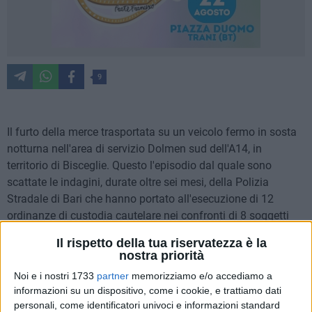
9
Il furto della merce trasportata su un veicolo fermo in sosta
notturna nell'area di servizio Dolmen sud dell'A14, in
territorio di Bisceglie. Questo l'episodio dal quale sono
scattate le indagini, durate oltre sei mesi, della Polizia
Stradale di Bari che hanno portato all'esecuzione di 12
ordinanze di custodia cautelare nei confronti di 8 soggetti
originari di Andria (finiti in carcere) e di 4 cerignolani (posti ai
Il rispetto della tua riservatezza è la
domiciliari). I dettagli sono stati resi noti nel corso di una
nostra priorità
conferenza stampa che si è tenuta in Questura ad Andria
Noi e i nostri 1733
partner
memorizziamo e/o accediamo a
alla presenza del capo della Procura della repubblica di
informazioni su un dispositivo, come i cookie, e trattiamo dati
Trani,
Renato Nitti
e del
Questore Pellicone
.
personali, come identificatori univoci e informazioni standard