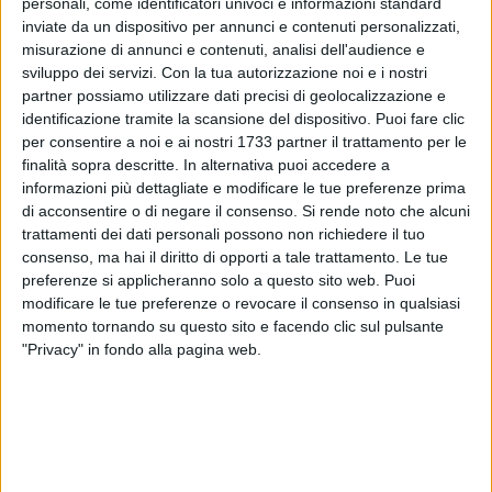
contro il patrimonio della Squadra Mobile della Questura di
personali, come identificatori univoci e informazioni standard
inviate da un dispositivo per annunci e contenuti personalizzati,
Andria, sotto la direzione della Procura di Trani, si è
misurazione di annunci e contenuti, analisi dell'audience e
concentrata su un sodalizio criminale cerignolano dedito,
sviluppo dei servizi.
Con la tua autorizzazione noi e i nostri
senza soluzione di continuità, al compimento di reati di
partner possiamo utilizzare dati precisi di geolocalizzazione e
natura predatoria nel territorio della provincia Barletta Andria
identificazione tramite la scansione del dispositivo. Puoi fare clic
Trani.
per consentire a noi e ai nostri 1733 partner il trattamento per le
finalità sopra descritte. In alternativa puoi accedere a
Nello specifico, è stato smantellato un articolato sistema
informazioni più dettagliate e modificare le tue preferenze prima
di acconsentire o di negare il consenso.
Si rende noto che alcuni
criminale che gestiva l'intera filiera delinquenziale, dal
trattamenti dei dati personali possono non richiedere il tuo
singolo furto dell'autovettura, al suo smontaggio sino alla
consenso, ma hai il diritto di opporti a tale trattamento. Le tue
successiva rivendita dei pezzi all'ingrosso.
preferenze si applicheranno solo a questo sito web. Puoi
modificare le tue preferenze o revocare il consenso in qualsiasi
momento tornando su questo sito e facendo clic sul pulsante
"Privacy" in fondo alla pagina web.