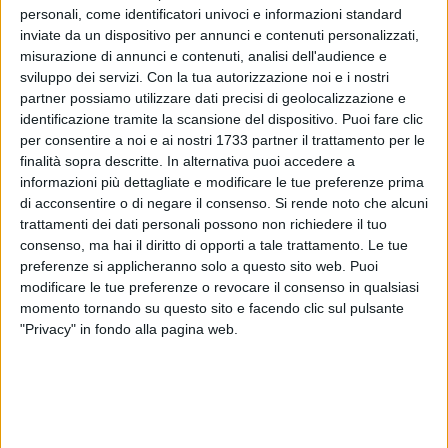
personali, come identificatori univoci e informazioni standard
inviate da un dispositivo per annunci e contenuti personalizzati,
misurazione di annunci e contenuti, analisi dell'audience e
sviluppo dei servizi.
Con la tua autorizzazione noi e i nostri
partner possiamo utilizzare dati precisi di geolocalizzazione e
31
identificazione tramite la scansione del dispositivo. Puoi fare clic
per consentire a noi e ai nostri 1733 partner il trattamento per le
finalità sopra descritte. In alternativa puoi accedere a
informazioni più dettagliate e modificare le tue preferenze prima
"Esserci sempre", soprattutto tra la gente, una delle mission
di acconsentire o di negare il consenso.
Si rende noto che alcuni
della Polizia di Stato. Inusuale quanto suggestiva cerimonia
trattamenti dei dati personali possono non richiedere il tuo
questa mattina nel chiostro di Palazzo di Città, ad Andria,
consenso, ma hai il diritto di opporti a tale trattamento. Le tue
dove il questore della Bat, Alfredo Fabbrocini ha presentato i
preferenze si applicheranno solo a questo sito web. Puoi
65 neo agenti in servizio, assegnati dal 1° luglio dal Capo
modificare le tue preferenze o revocare il consenso in qualsiasi
della Polizia Vittorio Pisani, alla provincia Bat.
momento tornando su questo sito e facendo clic sul pulsante
"Privacy" in fondo alla pagina web.
Presenti i vertici della Questura Barletta Andria Trani, con i
dirigenti ed i funzionari dei vari uffici e dei Commissariati,
dopo il discorso del questore Fabbrocini, che ha rimarcato la
ferma volontà della presenza della Polizia di Stato sul