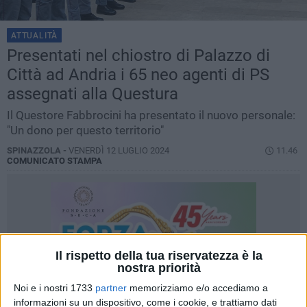
ATTUALITÀ
Presentati nel chiostro di Palazzo di
Città ad Andria i 65 neo agenti di PS
assegnati alla Questura
Il Questore Fabbrocini ha presentato il nuovo personale:
"Un dono per questo territorio"
SPINAZZOLA -
VENERDÌ 12 LUGLIO 2024
11.46
COMUNICATO STAMPA
Il rispetto della tua riservatezza è la
nostra priorità
Noi e i nostri 1733
partner
memorizziamo e/o accediamo a
informazioni su un dispositivo, come i cookie, e trattiamo dati