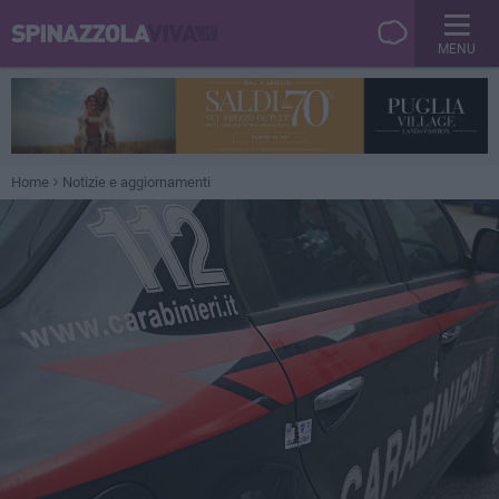
MENU
Home
Notizie e aggiornamenti