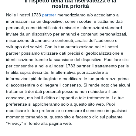
Il rispetto della tua riservatezza è la
nostra priorità
Noi e i nostri 1733
partner
memorizziamo e/o accediamo a
1
informazioni su un dispositivo, come i cookie, e trattiamo dati
personali, come identificatori univoci e informazioni standard
inviate da un dispositivo per annunci e contenuti personalizzati,
misurazione di annunci e contenuti, analisi dell'audience e
Oltre 14.000 servizi svolti, 75.000 persone controllate (una
sviluppo dei servizi.
Con la tua autorizzazione noi e i nostri
media di 360 al giorno), oltre 1.300 denunce raccolte, 315
partner possiamo utilizzare dati precisi di geolocalizzazione e
arresti (15 dei quali in flagranza di reato) e il sequestro di
identificazione tramite la scansione del dispositivo. Puoi fare clic
quasi 200 chilogrammi di droga. Questi i numeri più
per consentire a noi e ai nostri 1733 partner il trattamento per le
finalità sopra descritte. In alternativa puoi accedere a
rimarchevoli del bilancio dell'attività svolta dai Carabinieri
informazioni più dettagliate e modificare le tue preferenze prima
del Comando Provinciale Bat nel 2022: un impegno sempre
di acconsentire o di negare il consenso.
Si rende noto che alcuni
più intenso in un territorio dalle dinamiche complesse.
trattamenti dei dati personali possono non richiedere il tuo
consenso, ma hai il diritto di opporti a tale trattamento. Le tue
Il
Colonnello Alessandro Andrei
, Comandante Provinciale
preferenze si applicheranno solo a questo sito web. Puoi
dell'Arma, ha tracciato il quadro della situazione nel corso di
modificare le tue preferenze o revocare il consenso in qualsiasi
una conferenza stampa, confermando la propensione dei
momento tornando su questo sito e facendo clic sul pulsante
"Privacy" in fondo alla pagina web.
Carabinieri a svolgere un ruolo di presidio essenziale, in
ragione della loro presenza in ciascuno dei dieci Comuni che