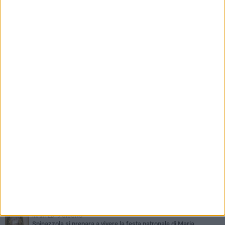
non rientra tra quelli ammessi a
finanziamento»
PIÙ LETTI QUESTA SETTIMANA
LUNEDÌ 3 AGOSTO
Il Treno dei Sapori: un viaggio per rilanciare la storica ferrovia
Gioia del Colle – Rocchetta Sant’Antonio
MARTEDÌ 9 GIUGNO
Spinazzola si prepara a vivere la festa patronale di Maria