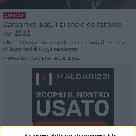
CRONACA
Carabinieri Bat, il bilancio dell'attività
nel 2022
Oltre 1.300 denunce raccolte, 315 arresti effettuati, 200
chilogrammi di droga sequestrati
SPINAZZOLA -
VENERDÌ 30 DICEMBRE 2022