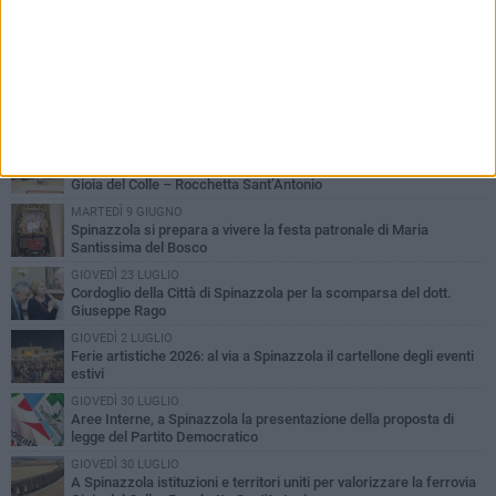
PIÙ LETTI QUESTA SETTIMANA
LUNEDÌ 3 AGOSTO
Il Treno dei Sapori: un viaggio per rilanciare la storica ferrovia
Gioia del Colle – Rocchetta Sant’Antonio
MARTEDÌ 9 GIUGNO
Spinazzola si prepara a vivere la festa patronale di Maria
Santissima del Bosco
GIOVEDÌ 23 LUGLIO
Cordoglio della Città di Spinazzola per la scomparsa del dott.
Giuseppe Rago
GIOVEDÌ 2 LUGLIO
Ferie artistiche 2026: al via a Spinazzola il cartellone degli eventi
estivi
GIOVEDÌ 30 LUGLIO
Aree Interne, a Spinazzola la presentazione della proposta di
legge del Partito Democratico
GIOVEDÌ 30 LUGLIO
A Spinazzola istituzioni e territori uniti per valorizzare la ferrovia