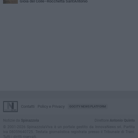
Gioia del Colle–Rocchetta Sant'Antonio
Contatti
Policy e Privacy
GOCITY NEWS PLATFORM
Notizie da
Spinazzola
Direttore
Antonio Quinto
© 2001-2026 SpinazzolaViva è un portale gestito da InnovaNews srl. Partita
iva 08059640725. Testata giornalistica registrata presso il Tribunale di Trani.
Tutti i diritti riservati.