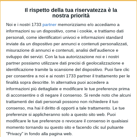
Il rispetto della tua riservatezza è la
nostra priorità
Noi e i nostri 1733
partner
memorizziamo e/o accediamo a
informazioni su un dispositivo, come i cookie, e trattiamo dati
2
A cura di
personali, come identificatori univoci e informazioni standard
ANNA VERZICCO
inviate da un dispositivo per annunci e contenuti personalizzati,
misurazione di annunci e contenuti, analisi dell'audience e
sviluppo dei servizi.
Con la tua autorizzazione noi e i nostri
partner possiamo utilizzare dati precisi di geolocalizzazione e
Si celebra nella giornata odierna il
211° anniversario
della
identificazione tramite la scansione del dispositivo. Puoi fare clic
fondazione dell'Arma dei Carabinieri
. Una ricorrenza che
per consentire a noi e ai nostri 1733 partner il trattamento per le
fonda le sue origini al
5 giugno 1920
: giorno in cui la
finalità sopra descritte. In alternativa puoi accedere a
Bandiera dell'Arma fu insignita della prima medaglia d'oro al
informazioni più dettagliate e modificare le tue preferenze prima
valor militare per la partecipazione dei Carabinieri alla Prima
di acconsentire o di negare il consenso.
Si rende noto che alcuni
Guerra Mondiale.
trattamenti dei dati personali possono non richiedere il tuo
consenso, ma hai il diritto di opporti a tale trattamento. Le tue
preferenze si applicheranno solo a questo sito web. Puoi
Si tratta di un evento che ricorda l'importanza
modificare le tue preferenze o revocare il consenso in qualsiasi
particolarmente rilevante e prestigiosa dei Carabinieri di tutta
momento tornando su questo sito e facendo clic sul pulsante
la provincia e non solo che ogni giorno agiscono per la
"Privacy" in fondo alla pagina web.