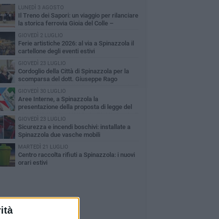
LUNEDÌ 3 AGOSTO
Il Treno dei Sapori: un viaggio per rilanciare
la storica ferrovia Gioia del Colle –
cchetta Sant’Antonio
GIOVEDÌ 2 LUGLIO
Ferie artistiche 2026: al via a Spinazzola il
cartellone degli eventi estivi
GIOVEDÌ 23 LUGLIO
Cordoglio della Città di Spinazzola per la
scomparsa del dott. Giuseppe Rago
GIOVEDÌ 30 LUGLIO
Aree Interne, a Spinazzola la
presentazione della proposta di legge del
rtito Democratico
GIOVEDÌ 23 LUGLIO
Sicurezza e incendi boschivi: installate a
Spinazzola due vasche mobili
MARTEDÌ 21 LUGLIO
Centro raccolta rifiuti a Spinazzola: i nuovi
orari estivi
ità