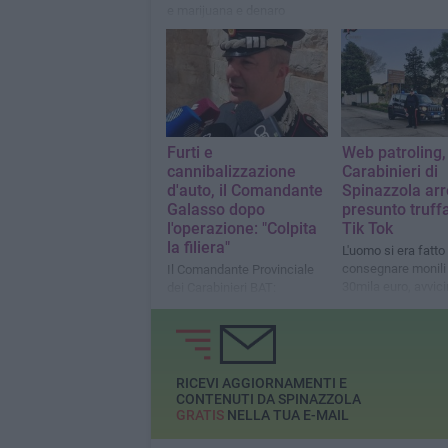
e marijuana e denaro
contante
Furti e
Web patroling, 
cannibalizzazione
Carabinieri di
d'auto, il Comandante
Spinazzola ar
Galasso dopo
presunto truff
l'operazione: "Colpita
Tik Tok
la filiera"
L'uomo si era fatto
consegnare monili 
Il Comandante Provinciale
30mila euro, avvic
dei Carabinieri BAT:
vittima via social
"Fenomeno che esiste
perché c'è un compratore"
RICEVI AGGIORNAMENTI E
CONTENUTI DA SPINAZZOLA
GRATIS
NELLA TUA E-MAIL