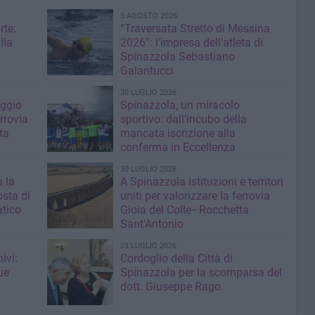
5 AGOSTO 2026
rte:
“Traversata Stretto di Messina
lla
2026”: l’impresa dell’atleta di
Spinazzola Sebastiano
Galantucci
30 LUGLIO 2026
aggio
Spinazzola, un miracolo
errovia
sportivo: dall’incubo della
ta
mancata iscrizione alla
conferma in Eccellenza
30 LUGLIO 2026
 la
A Spinazzola istituzioni e territori
sta di
uniti per valorizzare la ferrovia
atico
Gioia del Colle–Rocchetta
Sant'Antonio
23 LUGLIO 2026
ivi:
Cordoglio della Città di
ue
Spinazzola per la scomparsa del
dott. Giuseppe Rago