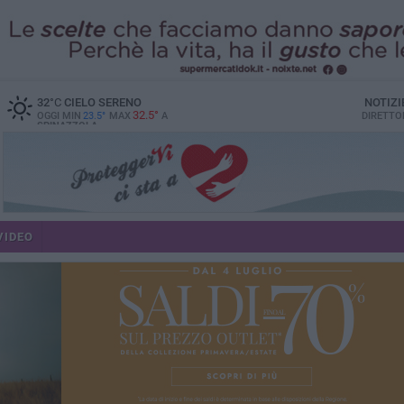
32
°C
CIELO SERENO
NOTIZI
32.5°
OGGI MIN
23.5°
MAX
A
DIRETTO
SPINAZZOLA
VIDEO