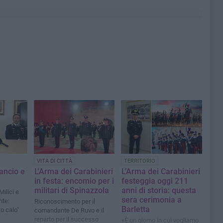
VITA DI CITTÀ
TERRITORIO
lancio e
L'Arma dei Carabinieri
L’Arma dei Carabinieri
in festa: encomio per i
festeggia oggi 211
militari di Spinazzola
anni di storia: questa
Milici e
sera cerimonia a
nte:
Riconoscimento per il
Barletta
to calo"
comandante De Ruvo e il
reparto per il successo
«È un giorno in cui vogliamo