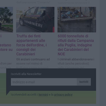
dell'operazione "Crocevia"
nuovamente rinnovare il
patto con la cittadinanza
della nostra provincia»: parla
il Col. Massimiliano Galasso
i
Truffa dei finti
6000 tonnellate di
appartenenti alle
rifiuti dalla Campania
restano
forze dell'ordine, i
alla Puglia, indagine
atore su
consigli dei
dei Carabinieri del
Carabinieri
NOE
Gli anziani continuano ad
I criminali abbandonavano i
d'oro per
essere nel mirino di
rifiuti (anche pericolosi)
inando la
truffatori senza scrupoli
nelle campagne del
foggiano e della BAT
Iscriviti alla Newsletter
Iscriviti
Iscrivendoti accetti i
termini
e la
privacy policy