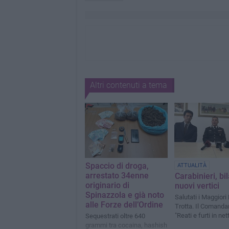
Altri contenuti a tema
Spaccio di droga,
ATTUALITÀ
arrestato 34enne
Carabinieri, bi
originario di
nuovi vertici
Spinazzola e già noto
Salutati i Maggiori 
alle Forze dell’Ordine
Trotta. Il Comanda
"Reati e furti in net
Sequestrati oltre 640
grammi tra cocaina, hashish