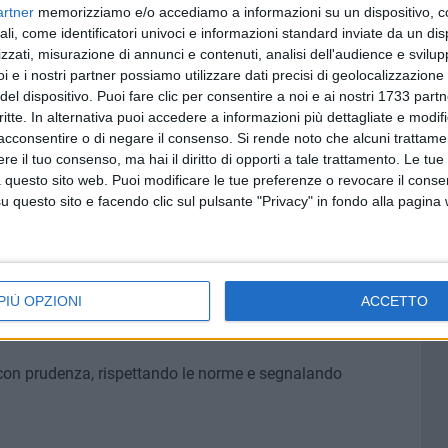
artner
memorizziamo e/o accediamo a informazioni su un dispositivo, c
ali, come identificatori univoci e informazioni standard inviate da un di
itoriale, il Comando Provinciale ha previsto l'impiego di
zzati, misurazione di annunci e contenuti, analisi dell'audience e svilupp
liportato Cacciatori "Puglia" e le S.I.O. (Squadre di
i e i nostri partner possiamo utilizzare dati precisi di geolocalizzazione 
 "Calabria", questi ultimi particolarmente addestrati nella
del dispositivo. Puoi fare clic per consentire a noi e ai nostri 1733 partn
one agli attacchi di matrice terroristica. A
critte. In alternativa puoi accedere a informazioni più dettagliate e modif
disposto dal Comando Generale l'invio di giovani
acconsentire o di negare il consenso.
Si rende noto che alcuni trattamen
ti dalla Scuola di Firenze per il potenziamento delle
e il tuo consenso, ma hai il diritto di opporti a tale trattamento. Le tue
argherita di Savoia.
 questo sito web. Puoi modificare le tue preferenze o revocare il conse
questo sito e facendo clic sul pulsante "Privacy" in fondo alla pagina
tivo di sicurezza predisposto per il periodo estivo, che ha
persone e garantire la serenità di residenti e turisti. Anche
 sono stati allestiti gli Info Point nelle aree portuali di
nte e nel centro di Margherita di Savoia, ove i Carabinieri
PIÙ OPZIONI
ACCETTO
 i cittadini con la massima riservatezza.
re con prudenza, rispettando le norme e segnalando