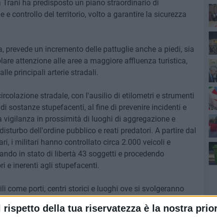
a Trani ha predisposto un piano straordinario di
 e controllo del territorio, volto a garantire la sicurezza
Ro
a, prevede un incremento delle pattuglie anche a piedi, sia
colare attenzione alle aree a maggiore affluenza turistica,
alle principali arterie stradali.
circolazione stradale, con l'ausilio di etilometri e strumenti
di sostanze stupefacenti, al fine di prevenire incidenti e
Pa
a vigilanza in prossimità di luoghi di aggregazione e
disturbo dell'ordine pubblico e reati predatori. A partire dal
ri, i militari hanno controllato circa 2.000 veicoli e
iando in stato di libertà 43 soggetti e procedendo
ori e inerenti agli stupefacenti.
ili come porti, centri storici e luoghi ove si svolgeranno
musicali in spiaggia, festeggiamenti del Ferragosto) che
l rispetto della tua riservatezza è la nostra prior
 concentrazione di persone (uomini, donne e bambini).