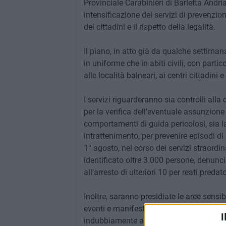
Provinciale Carabinieri di Barletta Andri
intensificazione dei servizi di prevenzione
dei cittadini e il rispetto della legalità.
Il piano, in atto già da qualche settiman
in uniforme che in abiti civili, con parti
alle località balneari, ai centri cittadini e 
I servizi riguarderanno sia controlli alla 
per la verifica dell'eventuale assunzione 
comportamenti di guida pericolosi, sia l
intrattenimento, per prevenire episodi di 
1° agosto, nel corso dei servizi straordina
identificato oltre 3.000 persone, denunc
all'arresto di ulteriori 10 per reati predat
Inoltre, saranno presidiate le aree sensib
eventi e manifestazioni (concerti, tour 
I
indubbiamente attireranno un imponente