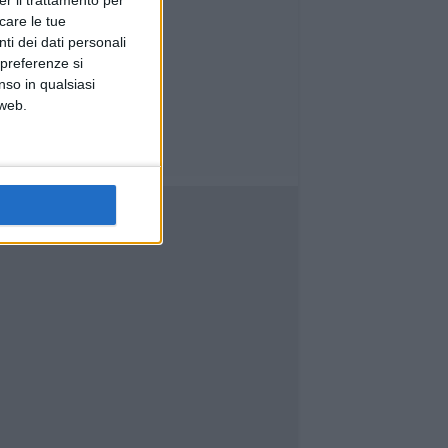
er il trattamento per
icare le tue
ti dei dati personali
 preferenze si
nso in qualsiasi
 web.