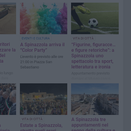
EVENTI E CULTURA
VITA DI CITTÀ
ritori
A Spinazzola arriva il
“Figurine, figuracce…
izzare la
“Color Party”
e figure retoriche”: a
del
Spinazzola uno
L'evento è previsto alle ore
ta
spettacolo tra sport,
21:00 in Piazza San
letteratura e ironia
Sebastiano
io lungo
Appuntamento previsto
r dare
domani al Museo civico
urismo
ici
A Spinazzola tre
VITA DI CITTÀ
appuntamenti nel
a
Estate a Spinazzola,
segno della cultura e
iaria
stretta sugli orari