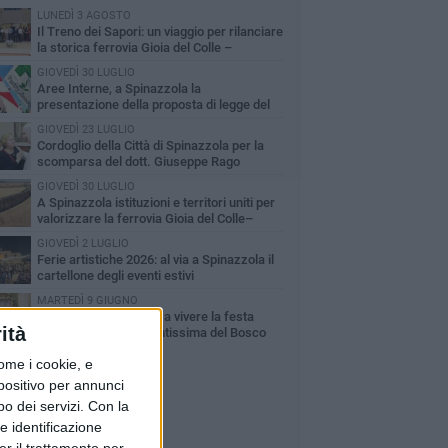
LUNEDÌ 3 AGOSTO
Il Treno dei Sapori: un viaggio per rilanciare
la storica ferrovia Gioia del Colle –
cchetta Sant’Antonio
GIOVEDÌ 30 LUGLIO
Aree Interne, a Spinazzola la
presentazione della proposta di legge del
rtito Democratico
GIOVEDÌ 23 LUGLIO
Cordoglio della Città di Spinazzola per la
scomparsa del dott. Giuseppe Rago
GIOVEDÌ 30 LUGLIO
A Spinazzola istituzioni e territori uniti per
valorizzare la ferrovia Gioia del Colle–
cchetta Sant'Antonio
GIOVEDÌ 2 LUGLIO
Ferie artistiche 2026: al via a Spinazzola il
cartellone degli eventi estivi
MARTEDÌ 9 GIUGNO
Spinazzola si prepara a vivere la festa
ità
patronale di Maria Santissima del Bosco
ome i cookie, e
spositivo per annunci
o dei servizi.
Con la
e identificazione