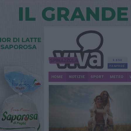
3.050
FANPAGE
HOME
NOTIZIE
SPORT
METEO