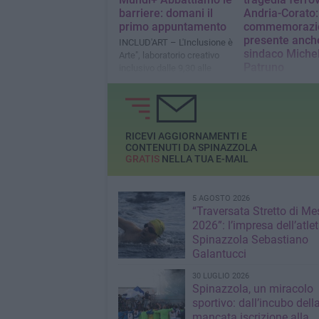
barriere: domani il
Andria-Corato:
primo appuntamento
commemorazi
presente anche
INCLUD'ART – L'Inclusione è
sindaco Miche
Arte", laboratorio creativo
Patruno
inclusivo dalle 9,30 alle
12,30
Ieri alla cerimonia
anche il Presidente
Repubblica, Sergio
Mattarella
RICEVI AGGIORNAMENTI E
CONTENUTI DA SPINAZZOLA
GRATIS
NELLA TUA E-MAIL
5 AGOSTO 2026
“Traversata Stretto di Me
2026”: l’impresa dell’atlet
Spinazzola Sebastiano
Galantucci
30 LUGLIO 2026
Spinazzola, un miracolo
sportivo: dall’incubo dell
mancata iscrizione alla