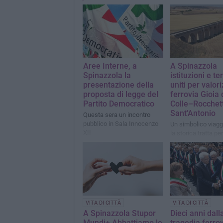
Aree Interne, a
A Spinazzola
Spinazzola la
istituzioni e ter
presentazione della
uniti per valor
proposta di legge del
ferrovia Gioia 
Partito Democratico
Colle–Rocchet
Sant'Antonio
Questa sera un incontro
pubblico in Sala Innocenzo
Un simbolico viagg
XII
la storica tratta pe
nuovo impulso al t
lento e ai treni stor
VITA DI CITTÀ
VITA DI CITTÀ
A Spinazzola Stupor
Dieci anni dall
Mundi+ Abbattiamo le
tragedia ferrov