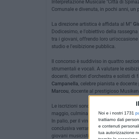
Interpretazione Musicale "Città di Spin
Comunale e divenuta, in pochi anni, un 
La direzione artistica è affidata al M°
Gi
Dodicesimo, e l'obiettivo della rassegna
tra i giovani, offrendo loro un'occasione 
studio e l'esibizione pubblica.
Il concorso è suddiviso in quattro sezio
strumentali e vocali. A valutare le esibi
docenti, direttori d'orchestra e solisti d
Campanella
, celebre pianista e docente
Marcou
, docente al prestigioso Musike
I
Le iscrizioni sono aperte fino al 13 mag
maggio, culminando con la serata finale
Noi e i nostri 1731
p
trattiamo dati person
In palio, per il vincitore assoluto, una b
e contenuti personali
conclusiva verranno inoltre assegnate qu
tua autorizzazione no
giovani musicisti meritevoli.