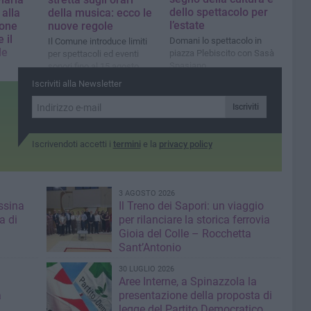
dello spettacolo per
 alla
della musica: ecco le
l’estate
one
nuove regole
 il
Domani lo spettacolo in
Il Comune introduce limiti
le
piazza Plebiscito con Sasà
per spettacoli ed eventi
Spasiano
sonori fino al 15 agosto
 ad Andria
Iscriviti alla Newsletter
 della
Iscriviti
Iscrivendoti accetti i
termini
e la
privacy policy
3 AGOSTO 2026
ssina
Il Treno dei Sapori: un viaggio
a di
per rilanciare la storica ferrovia
Gioia del Colle – Rocchetta
Sant’Antonio
30 LUGLIO 2026
Aree Interne, a Spinazzola la
a
presentazione della proposta di
legge del Partito Democratico