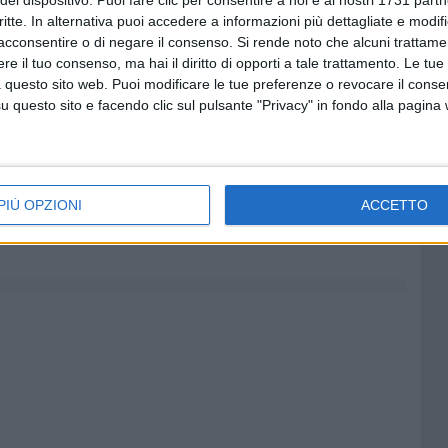
del dispositivo. Puoi fare clic per consentire a noi e ai nostri 1731 partn
critte. In alternativa puoi accedere a informazioni più dettagliate e modif
i tre anni, il Concorso Nazionale di Esecuzione ed
acconsentire o di negare il consenso.
Si rende noto che alcuni trattamen
zola" sia cresciuto.
- Commenta il Sindaco
Michele
e il tuo consenso, ma hai il diritto di opporti a tale trattamento. Le tue
i investe nella cultura e nei giovani, i risultati arrivano.
 questo sito web. Puoi modificare le tue preferenze o revocare il conse
questo sito e facendo clic sul pulsante "Privacy" in fondo alla pagina
della rilevanza della manifestazione, abbiamo ricevuto
he ha riconosciuto il valore del nostro progetto attraverso
ortante, che ci incoraggia a proseguire con
ando a fare di Spinazzola una città viva, creativa e
PIÙ OPZIONI
ACCETTO