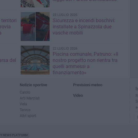
23 LUGLIO 2026
territori
Sicurezza e incendi boschivi:
rrovia
installate a Spinazzola due
a
vasche mobili
22 LUGLIO 2026
Piscina comunale, Patruno: «Il
rsa del
nostro progetto non rientra tra
quelli ammessi a
finanziamento»
Notizie sportive
Previsioni meteo
I
Calcio
Video
R
Arti Marziali
S
Vela
a
Tennis
Altri sport
TY NEWS PLATFORM