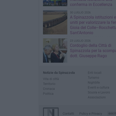
conferma in Eccellenza
30 LUGLIO 2026
A Spinazzola istituzioni e 
uniti per valorizzare la fe
Gioia del Colle–Rocchett
Sant'Antonio
23 LUGLIO 2026
Cordoglio della Città di
Spinazzola per la scompa
dott. Giuseppe Rago
Notizie da Spinazzola
Enti locali
Turismo
Vita di città
Nightlife
Territorio
Eventi e cultura
Cronaca
Scuola e Lavoro
Politica
Associazioni
Contatti
Policy e Privacy
GOCI