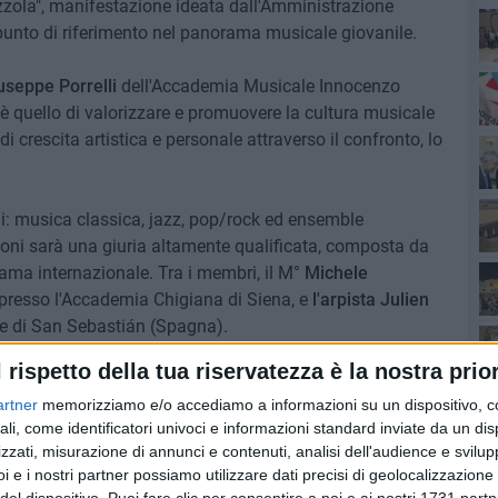
azzola", manifestazione ideata dall'Amministrazione
punto di riferimento nel panorama musicale giovanile.
Ro
useppe Porrelli
dell'Accademia Musicale Innocenzo
 è quello di valorizzare e promuovere la cultura musicale
Pa
di crescita artistica e personale attraverso il confronto, lo
ni: musica classica, jazz, pop/rock ed ensemble
zioni sarà una giuria altamente qualificata, composta da
Ro
i fama internazionale. Tra i membri, il M°
Michele
 presso l'Accademia Chigiana di Siena, e
l'arpista Julien
ne di San Sebastián (Spagna).
l rispetto della tua riservatezza è la nostra prior
gio 2025, mentre le audizioni si svolgeranno dal 19 al 25
 del concorso presso la Sala Innocenzo XII di Spinazzola.
artner
memorizziamo e/o accediamo a informazioni su un dispositivo, c
ali, come identificatori univoci e informazioni standard inviate da un di
orsa di studio del valore di 3.000 euro. Durante la serata
zzati, misurazione di annunci e contenuti, analisi dell'audience e svilupp
attro borse di studio da 500 euro ciascuna ad altri
i e i nostri partner possiamo utilizzare dati precisi di geolocalizzazione 