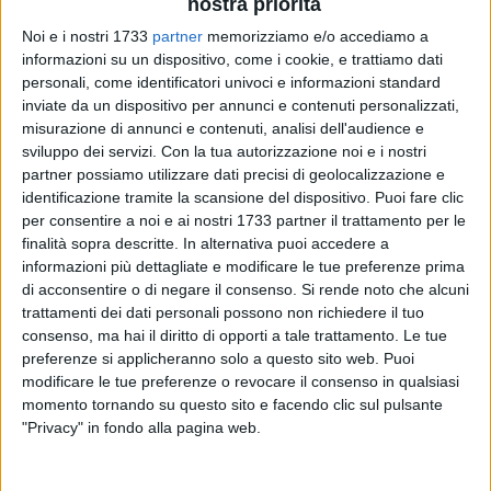
nostra priorità
Noi e i nostri 1733
partner
memorizziamo e/o accediamo a
informazioni su un dispositivo, come i cookie, e trattiamo dati
personali, come identificatori univoci e informazioni standard
1
inviate da un dispositivo per annunci e contenuti personalizzati,
misurazione di annunci e contenuti, analisi dell'audience e
sviluppo dei servizi.
Con la tua autorizzazione noi e i nostri
partner possiamo utilizzare dati precisi di geolocalizzazione e
Emozioni, musica e testimonianze forti hanno illuminato la
identificazione tramite la scansione del dispositivo. Puoi fare clic
quinta edizione del Premio Nazionale Don Uva, che si è
per consentire a noi e ai nostri 1733 partner il trattamento per le
svolta ieri sera, 2 luglio, nel suggestivo scenario del Piazzale
finalità sopra descritte. In alternativa puoi accedere a
della Basilica di San Giuseppe, a Bisceglie.
informazioni più dettagliate e modificare le tue preferenze prima
di acconsentire o di negare il consenso.
Si rende noto che alcuni
L'edizione 2025 ha conferito il prestigioso riconoscimento a
trattamenti dei dati personali possono non richiedere il tuo
Don Riccardo Agresti, sacerdote della diocesi di Andria, per il
consenso, ma hai il diritto di opporti a tale trattamento. Le tue
preferenze si applicheranno solo a questo sito web. Puoi
suo impegno concreto a fianco di persone che hanno vissuto
modificare le tue preferenze o revocare il consenso in qualsiasi
l'esperienza del carcere. Con il progetto "Senza Sbarre",
momento tornando su questo sito e facendo clic sul pulsante
realizzato nella masseria San Vittore e sostenuto dalla
"Privacy" in fondo alla pagina web.
cooperativa "A Mano Libera", Don Agresti ha saputo costruire
una comunità che accoglie, forma e reinserisce nella società