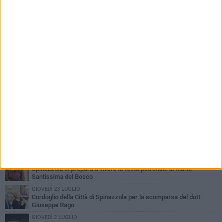
PIÙ LETTI QUESTA SETTIMANA
LUNEDÌ 3 AGOSTO
Il Treno dei Sapori: un viaggio per rilanciare la storica ferrovia
Gioia del Colle – Rocchetta Sant’Antonio
MARTEDÌ 9 GIUGNO
Spinazzola si prepara a vivere la festa patronale di Maria
Santissima del Bosco
GIOVEDÌ 23 LUGLIO
Cordoglio della Città di Spinazzola per la scomparsa del dott.
Giuseppe Rago
GIOVEDÌ 2 LUGLIO