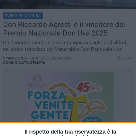
EVENTI E CULTURA
Don Riccardo Agresti è il vincitore del
Premio Nazionale Don Uva 2025
Un riconoscimento al suo impegno accanto agli ultimi,
nel solco tracciato dal Venerabile Don Pasquale Uva
SPINAZZOLA -
GIOVEDÌ 3 LUGLIO 2025
16.19
COMUNICATO STAMPA
Il rispetto della tua riservatezza è la