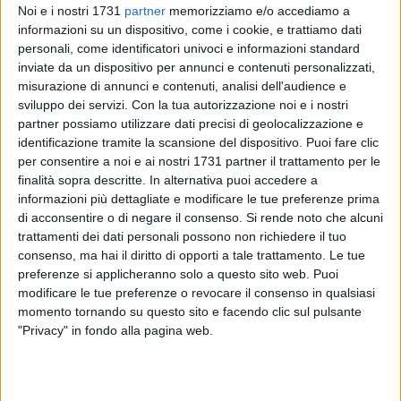
Noi e i nostri 1731
partner
memorizziamo e/o accediamo a
informazioni su un dispositivo, come i cookie, e trattiamo dati
personali, come identificatori univoci e informazioni standard
inviate da un dispositivo per annunci e contenuti personalizzati,
1
misurazione di annunci e contenuti, analisi dell'audience e
sviluppo dei servizi.
Con la tua autorizzazione noi e i nostri
partner possiamo utilizzare dati precisi di geolocalizzazione e
identificazione tramite la scansione del dispositivo. Puoi fare clic
Controlli rigorosi e congiunti affinché le attività di
per consentire a noi e ai nostri 1731 partner il trattamento per le
intrattenimento e di pubblico spettacolo durante la stagione
finalità sopra descritte. In alternativa puoi accedere a
estiva si svolgano in una cornice di massima sicurezza. È
informazioni più dettagliate e modificare le tue preferenze prima
quanto previsto dall'odierna riunione del Comitato
di acconsentire o di negare il consenso.
Si rende noto che alcuni
Provinciale per l'Ordine e la Sicurezza Pubblica, presieduto
trattamenti dei dati personali possono non richiedere il tuo
dal Prefetto di Barletta Andria Trani Silvana D'Agostino, cui
consenso, ma hai il diritto di opporti a tale trattamento. Le tue
preferenze si applicheranno solo a questo sito web. Puoi
hanno partecipato, oltre i vertici provinciali delle Forze di
modificare le tue preferenze o revocare il consenso in qualsiasi
Polizia, anche i rappresentanti di Vigili del Fuoco, Asl ed
momento tornando su questo sito e facendo clic sul pulsante
Ispettorato Territoriale del Lavoro.
"Privacy" in fondo alla pagina web.
L'iniziativa scaturisce da apposite indicazioni ministeriali,
finalizzate ad assicurare il rispetto delle diverse discipline