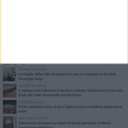
PIÙ LETTI QUESTA SETTIMANA
LUNEDÌ 3 AGOSTO
Il Treno dei Sapori: un viaggio per rilanciare la storica ferrovia
Gioia del Colle – Rocchetta Sant’Antonio
GIOVEDÌ 30 LUGLIO
Aree Interne, a Spinazzola la presentazione della proposta di
legge del Partito Democratico
GIOVEDÌ 23 LUGLIO
Cordoglio della Città di Spinazzola per la scomparsa del dott.
Giuseppe Rago
GIOVEDÌ 30 LUGLIO
A Spinazzola istituzioni e territori uniti per valorizzare la ferrovia
Gioia del Colle–Rocchetta Sant'Antonio
GIOVEDÌ 2 LUGLIO
Ferie artistiche 2026: al via a Spinazzola il cartellone degli eventi
estivi
MARTEDÌ 9 GIUGNO
Spinazzola si prepara a vivere la festa patronale di Maria
Santissima del Bosco