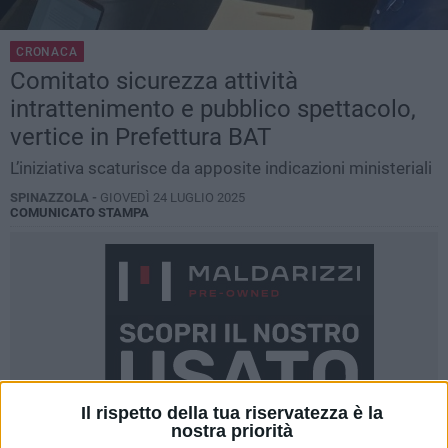
CRONACA
Comitato sicurezza attività
intrattenimento e pubblico spettacolo,
vertice in Prefettura BAT
L’iniziativa scaturisce da apposite indicazioni ministeriali
SPINAZZOLA -
GIOVEDÌ 24 LUGLIO 2025
COMUNICATO STAMPA
Il rispetto della tua riservatezza è la
nostra priorità