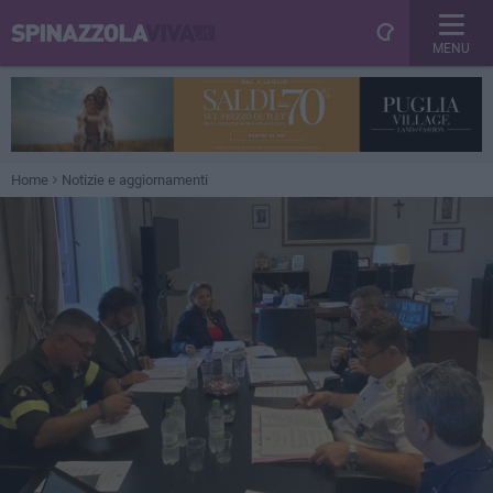
MENU
Home
Notizie e aggiornamenti