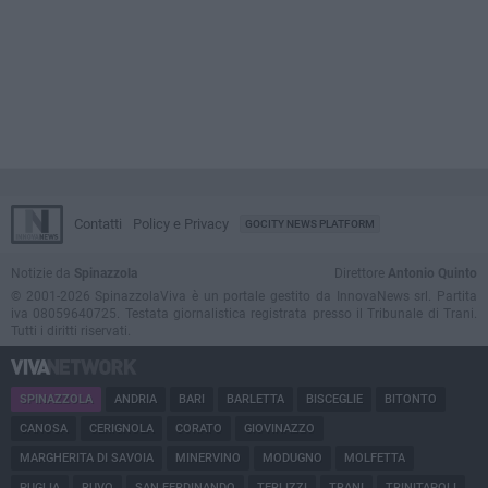
Contatti
Policy e Privacy
GOCITY NEWS PLATFORM
Notizie da
Spinazzola
Direttore
Antonio Quinto
© 2001-2026 SpinazzolaViva è un portale gestito da InnovaNews srl. Partita
iva 08059640725. Testata giornalistica registrata presso il Tribunale di Trani.
Tutti i diritti riservati.
SPINAZZOLA
ANDRIA
BARI
BARLETTA
BISCEGLIE
BITONTO
CANOSA
CERIGNOLA
CORATO
GIOVINAZZO
MARGHERITA DI SAVOIA
MINERVINO
MODUGNO
MOLFETTA
PUGLIA
RUVO
SAN FERDINANDO
TERLIZZI
TRANI
TRINITAPOLI