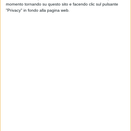
Decaro avrà 29 seggi mentre il centrodestra 20.
momento tornando su questo sito e facendo clic sul pulsante
"Privacy" in fondo alla pagina web.
E veniamo ora alla possibile composizione del consiglio
regionale, vista la distribuzione dei seggi. Partiamo dal
centrosinistra. Nel Pd dovrebbero essere stati eletti
consiglieri Francesco Paolicelli, Elisabetta Vaccarella e
Ubaldo Pagano (per la circoscrizione di Bari), Debora
Ciliento, Domenico De Santis e Giovanni Vurchio (per la Bat),
Raffaele Piemontese, Rossella Falcone (su Foggia), Antonio
Mattarelli e Isabella Lettori (Brindisi), Stefano Minerva e
Loredana Capone (Lecce), Donato Pentassuglia e Mino
Borraccino (Taranto). Nella lista Decaro Presidente gli eletti
dovrebbero essere Felice Spaccavento, Nicola Rutigliano,
Graziamaria Starace, Giulio Scapato, Tommaso Gioia, Silvia
Miglietta e Giuseppe Fischietti. Nella lista Per La Puglia
saranno quasi sicuramente eletti Saverio Tammacco,
Ruggiero Passero, Antonio Tutolo e Sebastiano Leo. Infine,
per il Movimento 5 Stelle ci sono Maria La Ghezza, Rosa
Barone, Cristian Casili e Annagrazia Angolano.