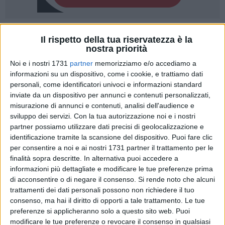
2
A cura di
Il rispetto della tua riservatezza è la
ELGA MONTANI
nostra priorità
Noi e i nostri 1731
partner
memorizziamo e/o accediamo a
informazioni su un dispositivo, come i cookie, e trattiamo dati
All'1.31 di questa notte è terminato lo spoglio, e si è
personali, come identificatori univoci e informazioni standard
delineata definitivamente la vittoria di Antonio Decaro contro
inviate da un dispositivo per annunci e contenuti personalizzati,
Luigi Lobuono. Le percentuali, alla fine, danno vincente l'ex
misurazione di annunci e contenuti, analisi dell'audience e
sviluppo dei servizi.
Con la tua autorizzazione noi e i nostri
sindaco di Bari con un 63,97% contro il 35,13% del suo
partner possiamo utilizzare dati precisi di geolocalizzazione e
avversario. Primo partito il Pd con un 25,91%, seguito da
identificazione tramite la scansione del dispositivo. Puoi fare clic
Fratelli d'Italia al 18,73%.
per consentire a noi e ai nostri 1731 partner il trattamento per le
finalità sopra descritte. In alternativa puoi accedere a
Viste le percentuali ottenute dai candidati e dai relativi partiti,
informazioni più dettagliate e modificare le tue preferenze prima
i seggi del consiglio regionale saranno così ripartiti: 14 al Pd,
di acconsentire o di negare il consenso.
Si rende noto che alcuni
7 a Decaro Presidente, 4 a Movimento 5 Stelle e 4 a Per La
trattamenti dei dati personali possono non richiedere il tuo
consenso, ma hai il diritto di opporti a tale trattamento. Le tue
Puglia (per il centrosinistra); 11 se li aggiudica FdI, 5 Forza
preferenze si applicheranno solo a questo sito web. Puoi
Italia e 4 la Lega. Infatti, grazie al premio di maggioranza,
modificare le tue preferenze o revocare il consenso in qualsiasi