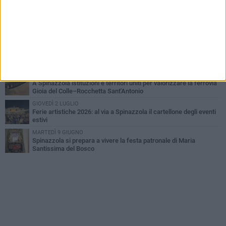
Gioia del Colle – Rocchetta Sant’Antonio
GIOVEDÌ 30 LUGLIO
Aree Interne, a Spinazzola la presentazione della proposta di
legge del Partito Democratico
GIOVEDÌ 23 LUGLIO
Cordoglio della Città di Spinazzola per la scomparsa del dott.
Giuseppe Rago
GIOVEDÌ 30 LUGLIO
A Spinazzola istituzioni e territori uniti per valorizzare la ferrovia
Gioia del Colle–Rocchetta Sant'Antonio
GIOVEDÌ 2 LUGLIO
Ferie artistiche 2026: al via a Spinazzola il cartellone degli eventi
estivi
MARTEDÌ 9 GIUGNO
Spinazzola si prepara a vivere la festa patronale di Maria
Santissima del Bosco