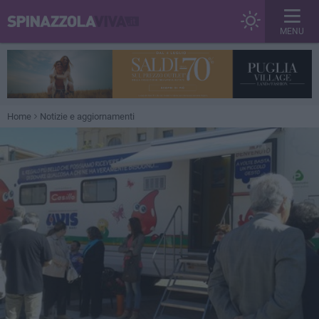
MENU
Home
Notizie e aggiornamenti