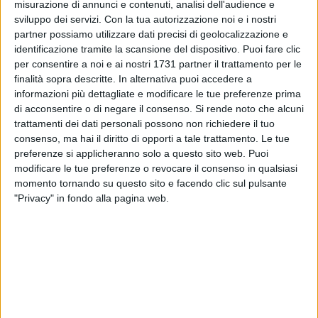
misurazione di annunci e contenuti, analisi dell'audience e
sviluppo dei servizi.
Con la tua autorizzazione noi e i nostri
partner possiamo utilizzare dati precisi di geolocalizzazione e
3
identificazione tramite la scansione del dispositivo. Puoi fare clic
per consentire a noi e ai nostri 1731 partner il trattamento per le
finalità sopra descritte. In alternativa puoi accedere a
È stato pubblicato il bando per la selezione dei nuovi
informazioni più dettagliate e modificare le tue preferenze prima
volontari del Servizio Civile Universale in Avis con scadenza
di acconsentire o di negare il consenso.
Si rende noto che alcuni
trattamenti dei dati personali possono non richiedere il tuo
il 10 ottobre 2019.
consenso, ma hai il diritto di opporti a tale trattamento. Le tue
preferenze si applicheranno solo a questo sito web. Puoi
Quest'anno, per il secondo anno, è possibile fare domanda
modificare le tue preferenze o revocare il consenso in qualsiasi
non solo per le singole Avis Comunali della provincia, ma
momento tornando su questo sito e facendo clic sul pulsante
anche presso la sede Provinciale BAT sita in Via S. Jannuzzi
"Privacy" in fondo alla pagina web.
7 ad Andria per la quale sono disponibili 2 posti.
Il Servizio Civile consiste nel dedicare, per un anno, alcune
ore della propria giornata a disposizione delle attività
previste dal progetto a fronte di un rimborso mensile.
Il Servizio Civile è un'occasione di crescita personale e