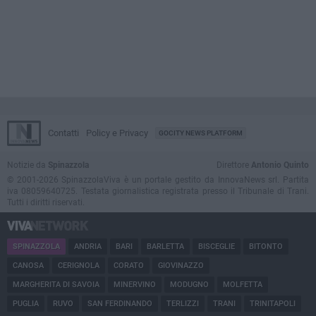
Contatti
Policy e Privacy
GOCITY NEWS PLATFORM
Notizie da
Spinazzola
Direttore
Antonio Quinto
© 2001-2026 SpinazzolaViva è un portale gestito da InnovaNews srl. Partita
iva 08059640725. Testata giornalistica registrata presso il Tribunale di Trani.
Tutti i diritti riservati.
SPINAZZOLA
ANDRIA
BARI
BARLETTA
BISCEGLIE
BITONTO
CANOSA
CERIGNOLA
CORATO
GIOVINAZZO
MARGHERITA DI SAVOIA
MINERVINO
MODUGNO
MOLFETTA
PUGLIA
RUVO
SAN FERDINANDO
TERLIZZI
TRANI
TRINITAPOLI