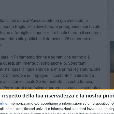
 Italia, per dare al Paese subìto un governo stabile.
 nostra Puglia, che deve tornare protagonista sui tavoli
ostegno a famiglie e imprese». Lo ha dichiarato il senatore
icandidato alle politiche di domenica 25 settembre nel
to.
andare in Parlamento donne e uomini che hanno già
a questi, umilmente, ci sono anche io. Sono tanti i
ti, nei quasi cinque anni della mia prima legislatura, che
io. Un lavoro e un impegno in costante filo diretto tra
alle istanze locali. Se ho meritato la vostra fiducia,
. Per votarmi è sufficiente apporre la croce sul simbolo di
enato. Grazie e buon voto!».
l rispetto della tua riservatezza è la nostra prior
artner
memorizziamo e/o accediamo a informazioni su un dispositivo, c
ali, come identificatori univoci e informazioni standard inviate da un di
PI
zzati, misurazione di annunci e contenuti, analisi dell'audience e svilupp