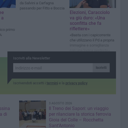
da Salvini a Carfagna
passando per Fitto e Boccia
ee
Elezioni, Caracciolo
i a
va giù duro: «Una
sconfitta che fa
riflettere»
tico primo
6%
«Basta con i capicorrente
che utilizzano il Pd a propria
immagine e somiglianza
con una logica perdente»
Iscriviti alla Newsletter
Iscriviti
Iscrivendoti accetti i
termini
e la
privacy policy
3 AGOSTO 2026
ssina
Il Treno dei Sapori: un viaggio
a di
per rilanciare la storica ferrovia
Gioia del Colle – Rocchetta
Sant’Antonio