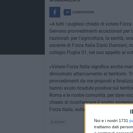
SPONSORIZZATO
34
CONDIVISIONI
«A tutti i pugliesi chiedo di votare Forza
Servono provvedimenti eccezionali per la
nazionali: per l'agricoltura, la sanità, s
uscente di Forza Italia Dario Damiani, r
collegio Puglia 01, nel suo appello al vo
«Votare Forza Italia significa anche m
dimostrato attaccamento al territorio. Tr
provvedimenti da me proposti e finalizza
hanno avuto ricadute positive sul territor
Roma e le nostre comunità, per dare voce 
chiedo di riconfermare il vostro sostegno
Forza Italia, sulla scheda gialla per il S
I
Noi e i nostri 1731
p
ELEZIONI
trattiamo dati person
e contenuti personali