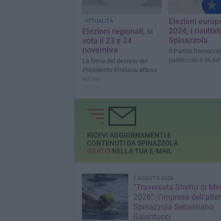
Elezioni europ
ATTUALITÀ
2024, i risultat
Elezioni regionali, si
Spinazzola
vota il 23 e 24
novembre
Il Partito Democra
partito con il 36,6
La firma del decreto del
Presidente Emiliano atteso
ad ore
RICEVI AGGIORNAMENTI E
CONTENUTI DA SPINAZZOLA
GRATIS
NELLA TUA E-MAIL
5 AGOSTO 2026
“Traversata Stretto di Me
2026”: l’impresa dell’atlet
Spinazzola Sebastiano
Galantucci