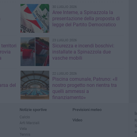
30 LUGLIO 2026
Aree Interne, a Spinazzola la
a
presentazione della proposta di
legge del Partito Democratico
23 LUGLIO 2026
territori
Sicurezza e incendi boschivi:
rrovia
installate a Spinazzola due
a
vasche mobili
22 LUGLIO 2026
Piscina comunale, Patruno: «Il
rsa del
nostro progetto non rientra tra
quelli ammessi a
finanziamento»
Notizie sportive
Previsioni meteo
I
Calcio
Video
R
Arti Marziali
S
Vela
a
Tennis