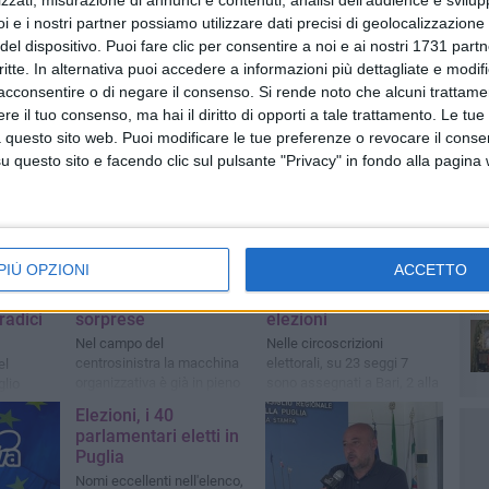
i e i nostri partner possiamo utilizzare dati precisi di geolocalizzazione 
del dispositivo. Puoi fare clic per consentire a noi e ai nostri 1731 partn
critte. In alternativa puoi accedere a informazioni più dettagliate e modif
Ro
acconsentire o di negare il consenso.
Si rende noto che alcuni trattamen
e il tuo consenso, ma hai il diritto di opporti a tale trattamento. Le tue
Pa
 questo sito web. Puoi modificare le tue preferenze o revocare il conse
questo sito e facendo clic sul pulsante "Privacy" in fondo alla pagina
ATTUALITÀ
ATTUALITÀ
io: «In
Elezioni regionali
In Puglia si vota il 23
Ro
PIÙ OPZIONI
ACCETTO
ciare il
Puglia, il primo toto-
e 24 novembre 2025,
za,
nomi tra conferme e
firmati i decreti per le
radici
sorprese
elezioni
Nel campo del
Nelle circoscrizioni
centrosinistra la macchina
elettorali, su 23 seggi 7
el
organizzativa è già in pieno
sono assegnati a Bari, 2 alla
glio
movimento
BAT, 2 a Brindisi, 4 a Foggia,
ta PD
Elezioni, i 40
5 a Lecce e 3 a Taranto: le
parlamentari eletti in
altre con premio di
Puglia
maggioranza
Nomi eccellenti nell'elenco,