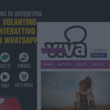
3.050
FANPAGE
HOME
NOTIZIE
SPORT
METEO