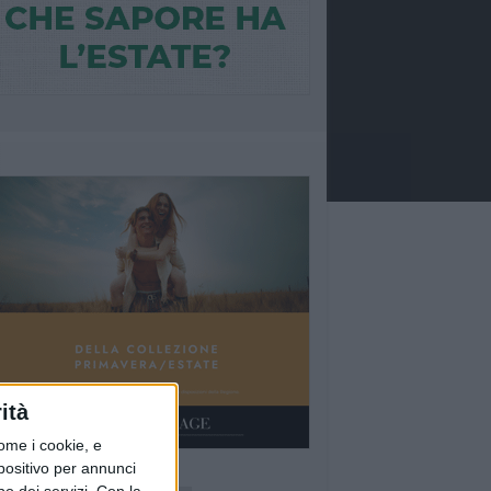
ità
ome i cookie, e
spositivo per annunci
Ù LETTI QUESTA SETTIMANA
o dei servizi.
Con la