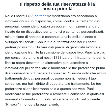
Il rispetto della tua riservatezza è la
nostra priorità
Noi e i nostri 1733
partner
memorizziamo e/o accediamo a
informazioni su un dispositivo, come i cookie, e trattiamo dati
1
A cura di
personali, come identificatori univoci e informazioni standard
LA REDAZIONE
inviate da un dispositivo per annunci e contenuti personalizzati,
misurazione di annunci e contenuti, analisi dell'audience e
sviluppo dei servizi.
Con la tua autorizzazione noi e i nostri
È di recente approvazione il nuovo Codice della Strada che,
partner possiamo utilizzare dati precisi di geolocalizzazione e
dopo il via libera del Senato, è ufficialmente diventato legge.
identificazione tramite la scansione del dispositivo. Puoi fare clic
per consentire a noi e ai nostri 1733 partner il trattamento per le
finalità sopra descritte. In alternativa puoi accedere a
L'obiettivo, secondo quanto ha sostiene il ministro dei
informazioni più dettagliate e modificare le tue preferenze prima
Trasporti Matteo Salvini, è quello di diminuire il rischio di
di acconsentire o di negare il consenso.
Si rende noto che alcuni
stragi su strada. In particolare, le nuove norme prevedono un
trattamenti dei dati personali possono non richiedere il tuo
inasprimento delle pene per chi guida utilizzando lo
consenso, ma hai il diritto di opporti a tale trattamento. Le tue
smartphone e per chi guida sotto l'effetto di alcol e sostanze
preferenze si applicheranno solo a questo sito web. Puoi
stupefacenti.
modificare le tue preferenze o revocare il consenso in qualsiasi
momento tornando su questo sito e facendo clic sul pulsante
"Privacy" in fondo alla pagina web.
Ecco, nel dettaglio, le novità previste dalla riforma: