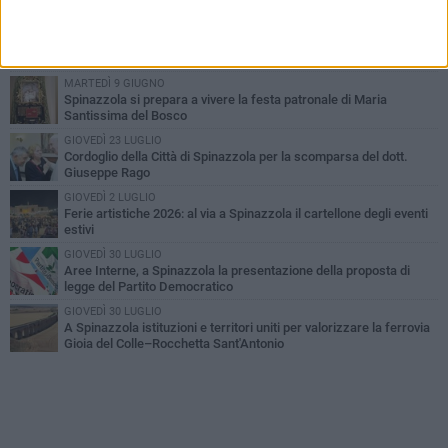
LUNEDÌ 3 AGOSTO
Il Treno dei Sapori: un viaggio per rilanciare la storica ferrovia
Gioia del Colle – Rocchetta Sant’Antonio
MARTEDÌ 9 GIUGNO
Spinazzola si prepara a vivere la festa patronale di Maria
Santissima del Bosco
GIOVEDÌ 23 LUGLIO
Cordoglio della Città di Spinazzola per la scomparsa del dott.
Giuseppe Rago
GIOVEDÌ 2 LUGLIO
Ferie artistiche 2026: al via a Spinazzola il cartellone degli eventi
estivi
GIOVEDÌ 30 LUGLIO
Aree Interne, a Spinazzola la presentazione della proposta di
legge del Partito Democratico
GIOVEDÌ 30 LUGLIO
A Spinazzola istituzioni e territori uniti per valorizzare la ferrovia
Gioia del Colle–Rocchetta Sant'Antonio