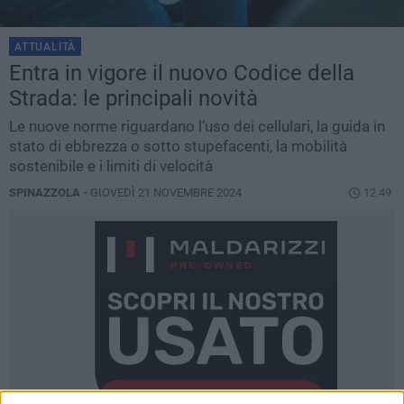
ATTUALITÀ
Entra in vigore il nuovo Codice della
Strada: le principali novità
Le nuove norme riguardano l’uso dei cellulari, la guida in
stato di ebbrezza o sotto stupefacenti, la mobilità
sostenibile e i limiti di velocità
SPINAZZOLA -
GIOVEDÌ 21 NOVEMBRE 2024
12.49