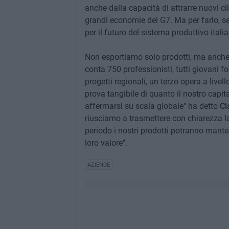
anche dalla capacità di attrarre nuovi clie
grandi economie del G7. Ma per farlo, se
per il futuro del sistema produttivo itali
Non esportiamo solo prodotti, ma anche 
conta 750 professionisti, tutti giovani f
progetti regionali, un terzo opera a livello
prova tangibile di quanto il nostro capi
affermarsi su scala globale" ha detto
Cl
riusciamo a trasmettere con chiarezza la 
periodo i nostri prodotti potranno mante
loro valore".
AZIENDE