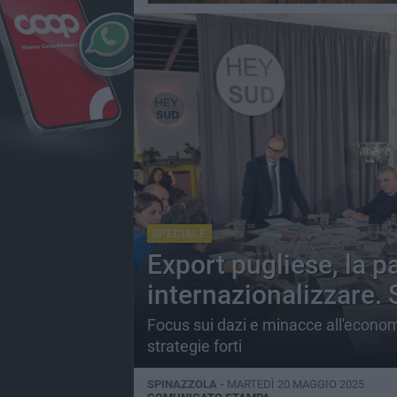
SPECIALE
Export pugliese, la p
internazionalizzare. 
Focus sui dazi e minacce all'econom
strategie forti
SPINAZZOLA -
MARTEDÌ 20 MAGGIO 2025