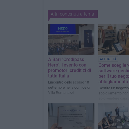
Altri contenuti a tema
A Bari "Credipass
ATTUALITÀ
Hero", l'evento con
Come scegliere
promotori creditizi di
software gesti
tutta Italia
per il tuo nego
abbigliamento
L'incontro dello scorso 10
settembre nella cornice di
Gestire un negozio
Villa Romanazzi
abbigliamento non 
solo vendere capi 
tendenza, ma anch
sotto controllo ma
vendite, clienti e c