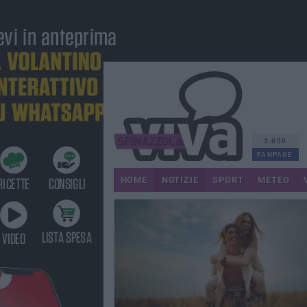
3.050
FANPAGE
HOME
NOTIZIE
SPORT
METEO