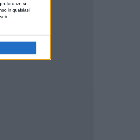
 preferenze si
nso in qualsiasi
 web.