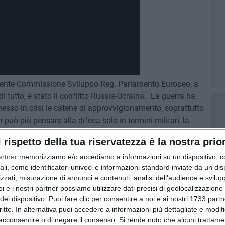
idente Commissione Sviluppo Reg. Parlamento Europeo, a
i tutto, è stato il conflitto Russia-Ucraina. "La guerra ha
esso in crisi le catene di approvvigionamento, soprattutto
può più pensare alla difesa solo in termini militari, la
agroalimentare, del farmaceutico, del settore energetico,
l rispetto della tua riservatezza è la nostra prior
stero del Made in Italy è il punto di riferimento per le
 scenario complesso, alla ricerca di nuove opportunità.
artner
memorizziamo e/o accediamo a informazioni su un dispositivo, c
ali, come identificatori univoci e informazioni standard inviate da un di
zzati, misurazione di annunci e contenuti, analisi dell'audience e svilupp
oprio per oltrepassare i confini nazionali e conquistare i
i e i nostri partner possiamo utilizzare dati precisi di geolocalizzazione 
erigo Splendori
, Direttore Generale DGST-MIMIT. "Lo
del dispositivo. Puoi fare clic per consentire a noi e ai nostri 1733 partn
 per i voucher dedicati all'internazionalizzazione, pensati
critte. In alternativa puoi accedere a informazioni più dettagliate e modif
ono manager incaricati di studiare come inserire i
acconsentire o di negare il consenso.
Si rende noto che alcuni trattamen