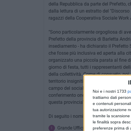
della Repubblica da parte del Prefetto, c
dalla lettura di un estratto del "Discors
ragazzi della Cooperativa Sociale Work 
"Sono particolarmente orgogliosa di ave
Prefetto della provincia di Barletta Andr
insediamento - ha dichiarato il Prefett
che fosse più inclusiva ed aperta alla ci
organizzato una piccola parata al fine di 
giorno di festa, tutti i rappresentanti d
della collettività. Come di consueto, poi
territorio insigniti delle Onorificenze al 
I
campo del sociale, del volontariato, del l
Noi e i nostri 1733
p
conferimento onorifico diventano formal
trattiamo dati person
questa provincia".
e contenuti personali
tua autorizzazione no
Di seguito i nominativi dei cittadini insign
tramite la scansione 
le finalità sopra des
Grande Ufficiale Maria Sterpeta Men
preferenze prima di 