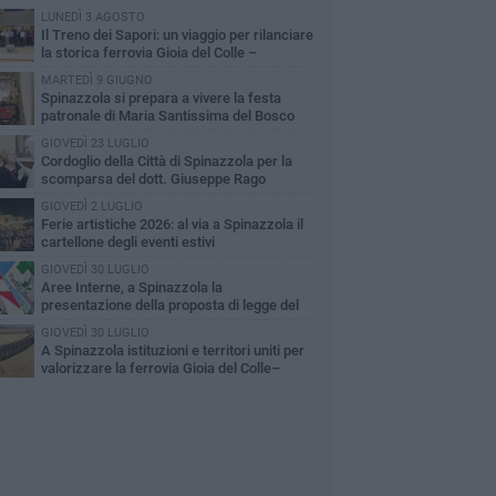
LUNEDÌ 3 AGOSTO
Il Treno dei Sapori: un viaggio per rilanciare
la storica ferrovia Gioia del Colle –
cchetta Sant’Antonio
MARTEDÌ 9 GIUGNO
Spinazzola si prepara a vivere la festa
patronale di Maria Santissima del Bosco
GIOVEDÌ 23 LUGLIO
Cordoglio della Città di Spinazzola per la
scomparsa del dott. Giuseppe Rago
GIOVEDÌ 2 LUGLIO
Ferie artistiche 2026: al via a Spinazzola il
cartellone degli eventi estivi
GIOVEDÌ 30 LUGLIO
Aree Interne, a Spinazzola la
presentazione della proposta di legge del
rtito Democratico
GIOVEDÌ 30 LUGLIO
A Spinazzola istituzioni e territori uniti per
valorizzare la ferrovia Gioia del Colle–
cchetta Sant'Antonio