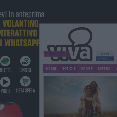
3.050
FANPAGE
HOME
NOTIZIE
SPORT
METEO