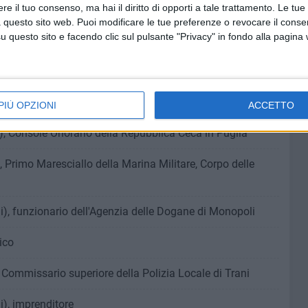
e il tuo consenso, ma hai il diritto di opporti a tale trattamento. Le tue
 questo sito web. Puoi modificare le tue preferenze o revocare il conse
letta), docente di tromba
questo sito e facendo clic sul pulsante "Privacy" in fondo alla pagina
 Vigile del Fuoco
 dirigente medico direttore dell'Unità Operativa Semplice
PIÙ OPZIONI
ACCETTO
a), Console Onorario della Repubblica Ceca in Puglia
), Primo Maresciallo della Marina Militare, Corpo delle
), funzionario dell'Agenzia delle Dogane di Monopoli
ico
 Commissario superiore della Polizia Locale di Trani
i), imprenditore