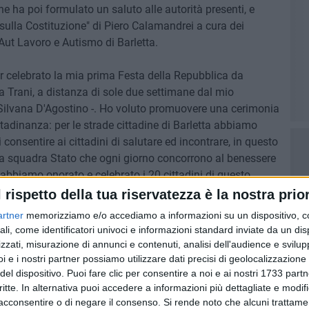
he ha poi formulato un saluto alle autorità presenti, e
o sulla Costituzione" di Piero Calamandrei a cura dei
Aut Lavoro e Autismo di Barletta.
r celebrato la mia prima Festa della Repubblica da
ia Trani, a distanza di sole due settimane dal mio
o Silvana D'Agostino -. Ho voluto promuovere una cerimonia
ttadinanza: per le strade cittadine di Barletta abbiamo
consentire ai cittadini di salutare ed incontrare, in questo
ella squadra Stato che ogni giorno concorrono al benessere
, abbiamo onorato e celebrato i 20 cittadini di questo
Merito della Repubblica Italiana: 20 eccellenze distintesi nel
l rispetto della tua riservatezza è la nostra prior
avoro, delle arti e della cultura, che con questo prestigioso
artner
memorizziamo e/o accediamo a informazioni su un dispositivo, c
mente gli Ambasciatori della Repubblica Italiana in
ali, come identificatori univoci e informazioni standard inviate da un di
zzati, misurazione di annunci e contenuti, analisi dell'audience e svilupp
i e i nostri partner possiamo utilizzare dati precisi di geolocalizzazione 
iti:
del dispositivo. Puoi fare clic per consentire a noi e ai nostri 1733 partn
critte. In alternativa puoi accedere a informazioni più dettagliate e modif
nuni (Barletta), infermiera attualmente in pensione
acconsentire o di negare il consenso.
Si rende noto che alcuni trattamen