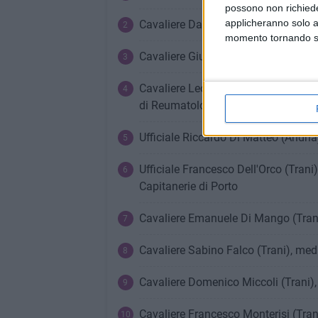
possono non richieder
applicheranno solo a
Cavaliere Dario Savino Doronzo (Bar
momento tornando su 
Cavaliere Giuseppe Rizzi (Barletta),
Cavaliere Leonardo Santo (Barletta),
di Reumatologia presso l'Asl Bt
Ufficiale Riccardo Di Matteo (Andri
Ufficiale Francesco Dell'Orco (Trani
Capitanerie di Porto
Cavaliere Emanuele Di Mango (Trani
Cavaliere Sabino Falco (Trani), med
Cavaliere Domenico Miccoli (Trani),
Cavaliere Francesco Monterisi (Tran