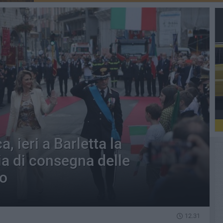
, ieri a Barletta la
ia di consegna delle
to
12.31