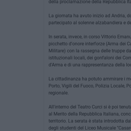
della proclamazione della Repubblica It
La giornata ha avuto inizio ad Andria, dov
partecipato al solenne alzabandiera e dep
In serata, invece, in corso Vittorio Emanu
picchetto d'onore interforze (Arma dei Ca
Militare) con la rassegna delle truppe da 
istituzionali locali, dei gonfaloni dei C
d'Arma e di una rappresentanza della loc
La cittadinanza ha potuto ammirare i mez
Porto, Vigili del Fuoco, Polizia Locale, P
regionale.
All'interno del Teatro Curci si è poi ten
al Merito della Repubblica Italiana, conc
territorio. La serata è stata introdotta da
degli studenti del Liceo Musicale "Casard