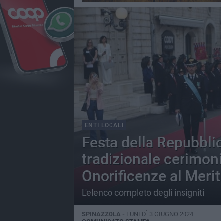
ENTI LOCALI
Festa della Repubblica
tradizionale cerimon
Onorificenze al Meri
L'elenco completo degli insigniti
SPINAZZOLA -
LUNEDÌ 3 GIUGNO 2024