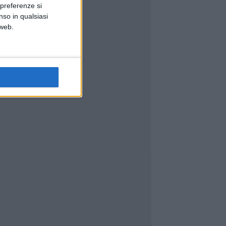
 preferenze si
nso in qualsiasi
 web.