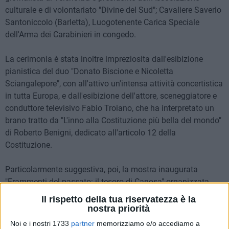
culturale e di volontariato "Divine del Sud"; Cavaliere Saverio
Santoniccolo (Barletta), Luogotenente Carica Speciale
dell'Arma dei Carabinieri in congedo.
La cerimonia è stata inoltre impreziosita dall'esibizione
pianistica del duo "Donato Biscione e Nicoletta
Sciangalepore", con all'attivo un'intensa attività concertistica
in tutta Europa, e dall'esibizione dell'attore, sceneggiatore e
conduttore televisivo Fabio Troiano, che ha interpretato un
brano tratto da "L'inno alla Costituzione più bella del mondo"
di Roberto Benigni, dedicato all'articolo 12 della
Costituzione.
Particolarmente suggestiva, poi, la mostra inaugurata
"Frammenti del passato: il tesoro di Canosa" organizzata
dalla Soprintendenza Archeologia, Belle Arti e Paesaggio Bat
Il rispetto della tua riservatezza è la
e Foggia e dalla Fondazione Archeologica Canosina, in
nostra priorità
occasione del trentennale dalla nascita della Fondazione. La
Noi e i nostri 1733
partner
memorizziamo e/o accediamo a