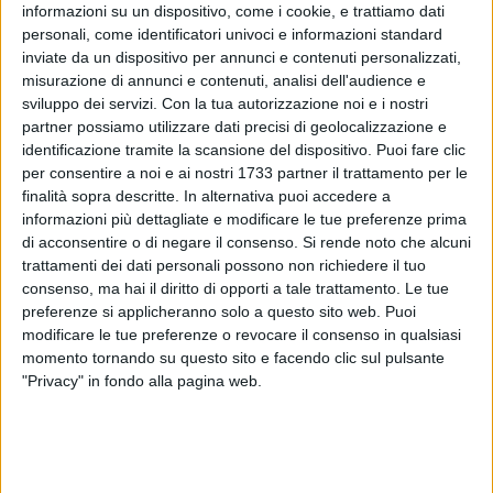
mostra, visitabile in Prefettura fino al 12 giugno ogni giorno
informazioni su un dispositivo, come i cookie, e trattiamo dati
dal lunedì al sabato dalle ore 10.00 alle ore 12.00, propone
personali, come identificatori univoci e informazioni standard
una selezione di reperti di provenienza funeraria riferibili a
inviate da un dispositivo per annunci e contenuti personalizzati,
misurazione di annunci e contenuti, analisi dell'audience e
diverse classi ceramiche, selezionati dalla Soprintendenza
sviluppo dei servizi.
Con la tua autorizzazione noi e i nostri
per il valore rappresentativo della straordinaria produzione
partner possiamo utilizzare dati precisi di geolocalizzazione e
ellenistica rinvenuta a Canosa, oltre che per la qualità e
identificazione tramite la scansione del dispositivo. Puoi fare clic
l'indiscusso pregio estetico.
per consentire a noi e ai nostri 1733 partner il trattamento per le
finalità sopra descritte. In alternativa puoi accedere a
Al pianoterra del Palazzo del Governo è stata poi allestita
informazioni più dettagliate e modificare le tue preferenze prima
una mostra dedicata all'Italia ed al tricolore dall'artista
di acconsentire o di negare il consenso.
Si rende noto che alcuni
trattamenti dei dati personali possono non richiedere il tuo
andriese Ricarda Guantario, dal titolo "Esperienze
consenso, ma hai il diritto di opporti a tale trattamento. Le tue
contemporanee d'arte materica e bellezza", con opere d'arte
preferenze si applicheranno solo a questo sito web. Puoi
contemporanea che trasmettono messaggi alla società ed
modificare le tue preferenze o revocare il consenso in qualsiasi
opere della serie Woman-Studi di donna, che rappresentano
momento tornando su questo sito e facendo clic sul pulsante
l'espressione e la riflessione sul tema dei valori della società
"Privacy" in fondo alla pagina web.
contemporanea. La mostra sarà visitabile nei giorni 3, 5 e 6
giugno dalle ore 17.00 alle ore 19.00
Nel prosieguo della serata, con la musica della cantante