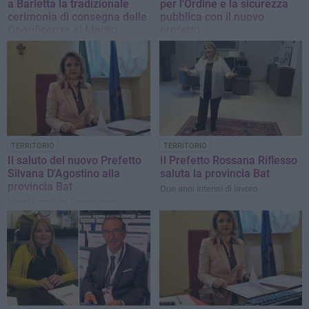
a Barletta la tradizionale
per l'Ordine e la sicurezza
cerimonia di consegna delle
pubblica con il nuovo
Onorificenze al Merito
prefetto
L'elenco completo degli insigniti
D’Agostino: «Sosterrò con energia le
richieste di portare a compimento
l’istituzione degli uffici statali sul
territorio»
TERRITORIO
TERRITORIO
Il saluto del nuovo Prefetto
Il Prefetto Rossana Riflesso
Silvana D'Agostino alla
saluta la provincia Bat
provincia Bat
Due anni intensi di lavoro
Questa mattina l'insediamento