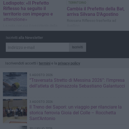
Lodispoto: «Il Prefetto
TERRITORIO
Riflesso ha seguito il
Cambia il Prefetto della Bat,
territorio con impegno e
arriva Silvana D’Agostino
attenzione»
Rossana Riflesso trasferita ad
La nota con cui il presidente della
Avellino
Bat esprime la sua gratitudine nei
confronti del Prefetto uscente
Iscriviti alla Newsletter
Iscriviti
Iscrivendoti accetti i
termini
e la
privacy policy
5 AGOSTO 2026
“Traversata Stretto di Messina 2026”: l’impresa
dell’atleta di Spinazzola Sebastiano Galantucci
3 AGOSTO 2026
Il Treno dei Sapori: un viaggio per rilanciare la
storica ferrovia Gioia del Colle – Rocchetta
Sant’Antonio
30 LUGLIO 2026