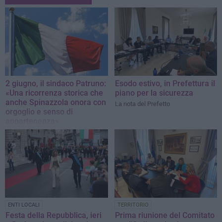
2 giugno, il sindaco Patruno:
Esodo estivo, in Prefettura il
«Una ricorrenza storica che
piano per la sicurezza
anche Spinazzola onora con
La nota del Prefetto
orgoglio e senso di
appartenenza»
La nota del sindaco di Spinazzola,
Michele Patruno
ENTI LOCALI
TERRITORIO
Festa della Repubblica, ieri
Prima riunione del Comitato