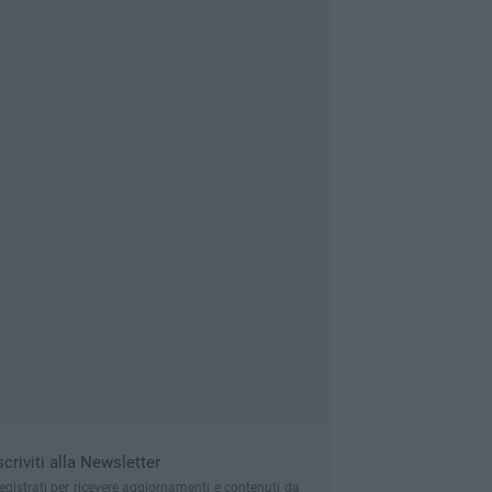
scriviti alla Newsletter
egistrati per ricevere aggiornamenti e contenuti da