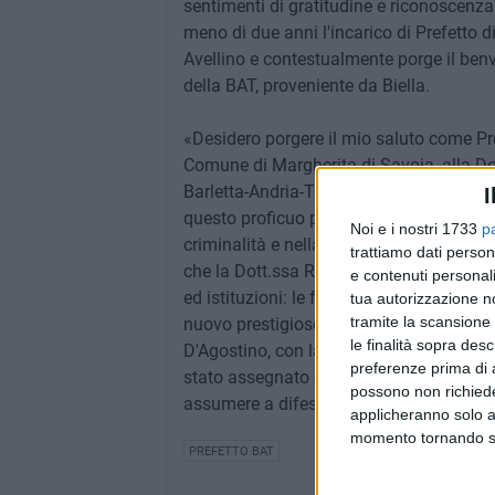
sentimenti di gratitudine e riconoscenza
meno di due anni l'incarico di Prefetto 
Avellino e contestualmente porge il ben
della BAT, proveniente da Biella.
«Desidero porgere il mio saluto come P
Comune di Margherita di Savoia, alla Dot
Barletta-Andria-Trani dove ha assunto le 
I
questo proficuo periodo nel campo della 
Noi e i nostri 1733
p
criminalità e nella diffusione della cultu
trattiamo dati person
che la Dott.ssa Riflesso ha seguito con 
e contenuti personali
ed istituzioni: le formulo dunque, a nome di
tua autorizzazione no
tramite la scansione 
nuovo prestigioso incarico e, nel contem
le finalità sopra des
D'Agostino, con la ferma convinzione che
preferenze prima di 
stato assegnato ed anticipando la massim
possono non richieder
assumere a difesa della legalità ed a tut
applicheranno solo a
momento tornando su 
PREFETTO BAT