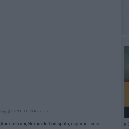
d by
-Andria-Trani
,
Bernardo Lodispoto
, esprime i suoi
PI