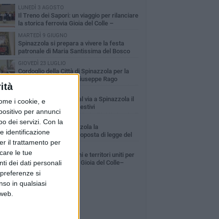
LUNEDÌ 3 AGOSTO
Il Treno dei Sapori: un viaggio per rilanciare
la storica ferrovia Gioia del Colle –
cchetta Sant’Antonio
MARTEDÌ 9 GIUGNO
Spinazzola si prepara a vivere la festa
patronale di Maria Santissima del Bosco
GIOVEDÌ 23 LUGLIO
Cordoglio della Città di Spinazzola per la
scomparsa del dott. Giuseppe Rago
ità
GIOVEDÌ 2 LUGLIO
Ferie artistiche 2026: al via a Spinazzola il
ome i cookie, e
cartellone degli eventi estivi
spositivo per annunci
GIOVEDÌ 30 LUGLIO
o dei servizi.
Con la
Aree Interne, a Spinazzola la
e identificazione
presentazione della proposta di legge del
er il trattamento per
rtito Democratico
GIOVEDÌ 30 LUGLIO
icare le tue
A Spinazzola istituzioni e territori uniti per
ti dei dati personali
valorizzare la ferrovia Gioia del Colle–
cchetta Sant'Antonio
 preferenze si
nso in qualsiasi
 web.