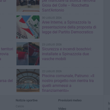
a di
per rilanciare la storica ferrovia
Gioia del Colle – Rocchetta
Sant’Antonio
30 LUGLIO 2026
Aree Interne, a Spinazzola la
a
presentazione della proposta di
legge del Partito Democratico
23 LUGLIO 2026
territori
Sicurezza e incendi boschivi:
rrovia
installate a Spinazzola due
a
vasche mobili
22 LUGLIO 2026
Piscina comunale, Patruno: «Il
rsa del
nostro progetto non rientra tra
quelli ammessi a
finanziamento»
Notizie sportive
Previsioni meteo
I
Calcio
Video
R