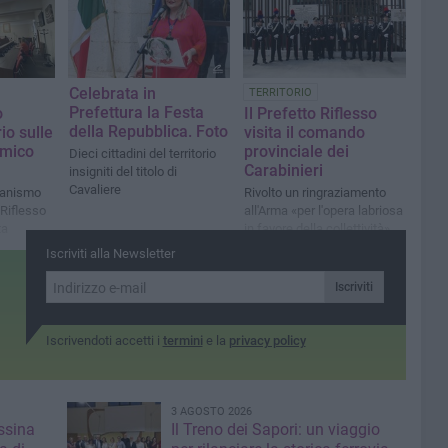
Celebrata in
TERRITORIO
Prefettura la Festa
o
Il Prefetto Riflesso
della Repubblica. Foto
io sulle
visita il comando
omico
provinciale dei
Dieci cittadini del territorio
Carabinieri
insigniti del titolo di
Cavaliere
rganismo
Rivolto un ringraziamento
 Riflesso
all'Arma «per l'opera labriosa
ta
in favore della collettività»
Iscriviti alla Newsletter
Iscriviti
Iscrivendoti accetti i
termini
e la
privacy policy
3 AGOSTO 2026
ssina
Il Treno dei Sapori: un viaggio