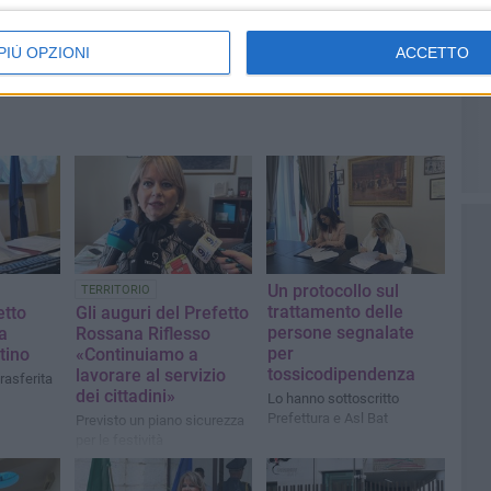
PIÙ OPZIONI
ACCETTO
Un protocollo sul
TERRITORIO
trattamento delle
etto
Gli auguri del Prefetto
persone segnalate
va
Rossana Riflesso
per
tino
«Continuiamo a
tossicodipendenza
lavorare al servizio
rasferita
dei cittadini»
Lo hanno sottoscritto
Prefettura e Asl Bat
Previsto un piano sicurezza
per le festività