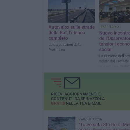
Autovelox sulle strade
TERRITORIO
della Bat, l'elenco
Nuovo incontr
completo
dell’Osservator
tensioni econ
Le disposizioni della
sociali
Prefettura
La riunione dell'o
voluto dal Prefetto
si è svolta a Barlet
RICEVI AGGIORNAMENTI E
CONTENUTI DA SPINAZZOLA
GRATIS
NELLA TUA E-MAIL
5 AGOSTO 2026
“Traversata Stretto di Me