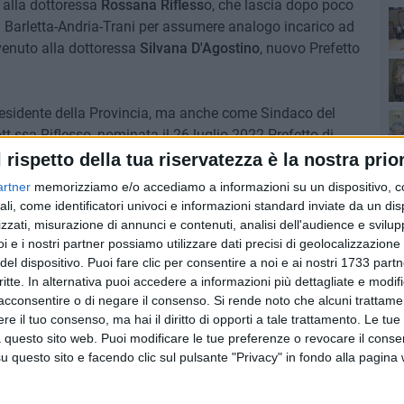
 alla dottoressa
Rossana Rifless
o, che lascia dopo poco
di Barletta-Andria-Trani per assumere analogo incarico ad
venuto alla dottoressa
Silvana D'Agostino
, nuovo Prefetto
Ro
residente della Provincia, ma anche come Sindaco del
t.ssa Riflesso, nominata il 26 luglio 2022 Prefetto di
funzioni il successivo 4 agosto, per il lavoro svolto in
l rispetto della tua riservatezza è la nostra prior
prevenzione delle devianze giovanili, del contrasto alla
artner
memorizziamo e/o accediamo a informazioni su un dispositivo, c
ra della legalità. Il nostro è un territorio non semplice ma
ali, come identificatori univoci e informazioni standard inviate da un di
impegno ed attenzione, rafforzando il legame tra cittadini
zzati, misurazione di annunci e contenuti, analisi dell'audience e svilupp
 tutti i sindaci del territorio, i miei migliori auguri per il
i e i nostri partner possiamo utilizzare dati precisi di geolocalizzazione 
del dispositivo. Puoi fare clic per consentire a noi e ai nostri 1733 partn
po, accolgo il nuovo Prefetto, Dott.ssa Silvana
Pa
critte. In alternativa puoi accedere a informazioni più dettagliate e modif
 saprà essere all'altezza del gravoso compito che le è
acconsentire o di negare il consenso.
Si rende noto che alcuni trattamen
a collaborazione per tutte le iniziative che Ella vorrà
Ro
e il tuo consenso, ma hai il diritto di opporti a tale trattamento. Le tue
ela delle istituzioni democratiche».
 questo sito web. Puoi modificare le tue preferenze o revocare il conse
questo sito e facendo clic sul pulsante "Privacy" in fondo alla pagina