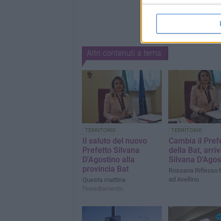
Altri contenuti a tema
TERRITORIO
TERRITORIO
Il saluto del nuovo
Cambia il Pref
Prefetto Silvana
della Bat, arri
D'Agostino alla
Silvana D’Agos
provincia Bat
Rossana Riflesso t
ad Avellino
Questa mattina
l'insediamento