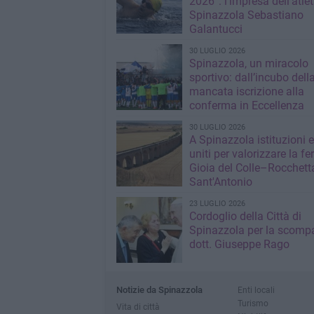
2026”: l’impresa dell’atlet
Spinazzola Sebastiano
Galantucci
30 LUGLIO 2026
Spinazzola, un miracolo
sportivo: dall’incubo dell
mancata iscrizione alla
conferma in Eccellenza
30 LUGLIO 2026
A Spinazzola istituzioni e 
uniti per valorizzare la fe
Gioia del Colle–Rocchett
Sant'Antonio
23 LUGLIO 2026
Cordoglio della Città di
Spinazzola per la scompa
dott. Giuseppe Rago
Notizie da Spinazzola
Enti locali
Turismo
Vita di città