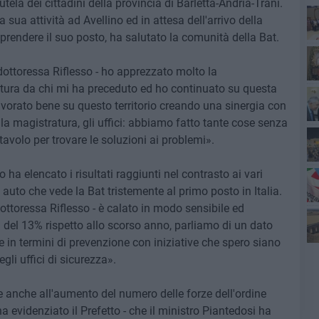
utela dei cittadini della provincia di Barletta-Andria-Trani.
 sua attività ad Avellino ed in attesa dell'arrivo della
prendere il suo posto, ha salutato la comunità della Bat.
Ro
dottoressa Riflesso - ho apprezzato molto la
ettura da chi mi ha preceduto ed ho continuato su questa
vorato bene su questo territorio creando una sinergia con
ia, la magistratura, gli uffici: abbiamo fatto tante cose senza
tavolo per trovare le soluzioni ai problemi».
o ha elencato i risultati raggiunti nel contrasto ai vari
le auto che vede la Bat tristemente al primo posto in Italia.
dottoressa Riflesso - è calato in modo sensibile ed
Pa
ti del 13% rispetto allo scorso anno, parliamo di un dato
in termini di prevenzione con iniziative che spero siano
Ro
gli uffici di sicurezza».
 anche all'aumento del numero delle forze dell'ordine
ha evidenziato il Prefetto - che il ministro Piantedosi ha