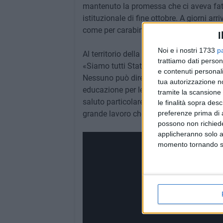
mantenuto la promessa che ci aveva fatto
istituzionale di fine ottobre. A giorni arr
come per carabinieri e finanza».
I
Noi e i nostri 1733
p
Al territorio della Bat il prefetto Rifle
trattiamo dati person
«Siamo tutti Stato, tutti contribuiamo a fa
e contenuti personali
Nessuno può dire lo "Stato non c'è", ognun
tua autorizzazione no
educazione per le nuove generazioni. Le 
tramite la scansione 
saluto particolare «ai miei fantastici co
le finalità sopra des
preferenze prima di 
grande lavoro che abbiamo fatto».
possono non richieder
applicheranno solo a
momento tornando su 