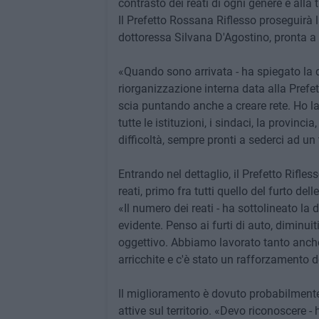
contrasto dei reati di ogni genere e alla t
Il Prefetto Rossana Riflesso proseguirà la
dottoressa Silvana D'Agostino, pronta a 
«Quando sono arrivata - ha spiegato la 
riorganizzazione interna data alla Pref
scia puntando anche a creare rete. Ho la
tutte le istituzioni, i sindaci, la provinc
difficoltà, sempre pronti a sederci ad un 
Entrando nel dettaglio, il Prefetto Rifless
reati, primo fra tutti quello del furto del
«Il numero dei reati - ha sottolineato la 
evidente. Penso ai furti di auto, diminui
oggettivo. Abbiamo lavorato tanto anche 
arricchite e c'è stato un rafforzamento de
Il miglioramento è dovuto probabilmente
attive sul territorio. «Devo riconoscere - 