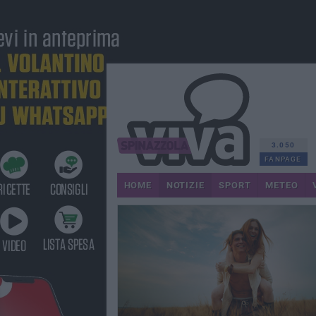
3.050
FANPAGE
HOME
NOTIZIE
SPORT
METEO