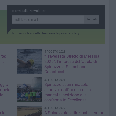
Iscriviti alla Newsletter
Iscriviti
Iscrivendoti accetti i
termini
e la
privacy policy
5 AGOSTO 2026
rte:
“Traversata Stretto di Messina
lla
2026”: l’impresa dell’atleta di
Spinazzola Sebastiano
Galantucci
30 LUGLIO 2026
aggio
Spinazzola, un miracolo
errovia
sportivo: dall’incubo della
ta
mancata iscrizione alla
conferma in Eccellenza
30 LUGLIO 2026
 la
A Spinazzola istituzioni e territori