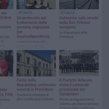
 del
ATTUALITÀ
ATTUALITÀ
'Ordine
Un protocollo sul
Autovelox sulle strade
trattamento delle
della Bat, l'elenco
l nuovo
persone segnalate
completo
per
Le disposizioni della
tossicodipendenza
rrò con
Prefettura
 di
Lo hanno sottoscritto
nto
Prefettura e Asl Bat
fici
»
Festa della
Il Prefetto Riflesso
Repubblica, cerimonia
visita il comando
venerdì in Prefettura
provinciale dei
Festa
Carabinieri
ca. Foto
Prevista la consegna di
dieci onorificenze al Merito
Rivolto un ringraziamento
erritorio
all'Arma «per l'opera labriosa
i
in favore della collettività»