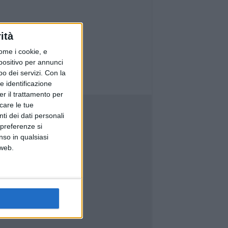
ità
ome i cookie, e
spositivo per annunci
o dei servizi.
Con la
e identificazione
er il trattamento per
icare le tue
ti dei dati personali
 preferenze si
nso in qualsiasi
 web.