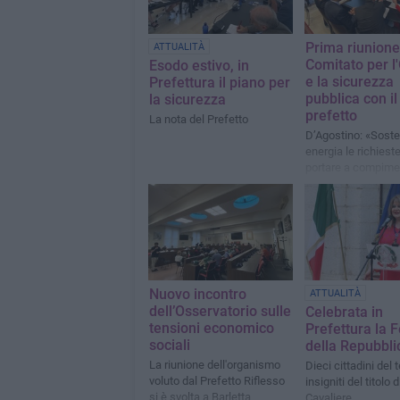
Prima riunione
ATTUALITÀ
Comitato per l
Esodo estivo, in
e la sicurezza
Prefettura il piano per
pubblica con i
la sicurezza
prefetto
La nota del Prefetto
D’Agostino: «Soste
energia le richieste
portare a compime
l’istituzione degli uf
statali sul territorio
Nuovo incontro
ATTUALITÀ
dell’Osservatorio sulle
Celebrata in
tensioni economico
Prefettura la 
sociali
della Repubbli
La riunione dell'organismo
Dieci cittadini del t
voluto dal Prefetto Riflesso
insigniti del titolo d
si è svolta a Barletta
Cavaliere