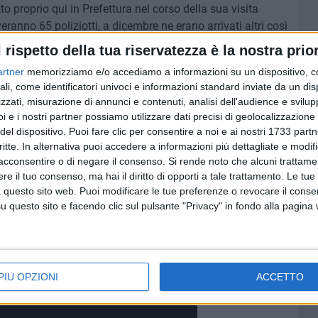
 proprio qui in Prefettura nel corso della sua visita
iveranno 65 poliziotti, a dicembre ne erano arrivati altri così
l rispetto della tua riservatezza è la nostra prior
artner
memorizziamo e/o accediamo a informazioni su un dispositivo, c
sso ha augurato una «presa di coscienza su varie tematiche.
ali, come identificatori univoci e informazioni standard inviate da un di
r si che la realtà in cui si vive sia accettabile, bella.
zzati, misurazione di annunci e contenuti, analisi dell'audience e svilupp
o di noi ha la possibilità di contribuire in termini di
i e i nostri partner possiamo utilizzare dati precisi di geolocalizzazione 
famiglie devono contribuire in questo senso». Infine, un
del dispositivo. Puoi fare clic per consentire a noi e ai nostri 1733 partn
llaboratori senza i quali non avrei potuto svolgere quel
critte. In alternativa puoi accedere a informazioni più dettagliate e modif
acconsentire o di negare il consenso.
Si rende noto che alcuni trattamen
e il tuo consenso, ma hai il diritto di opporti a tale trattamento. Le tue
 questo sito web. Puoi modificare le tue preferenze o revocare il conse
questo sito e facendo clic sul pulsante "Privacy" in fondo alla pagina
PIÙ OPZIONI
ACCETTO