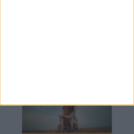
Rocchetta Sant'Antonio
23 LUGLIO 2026
Sicurezza e incendi boschivi: installate a
Spinazzola due vasche mobili
23 LUGLIO 2026
Cordoglio della Città di Spinazzola per la
scomparsa del dott. Giuseppe Rago
22 LUGLIO 2026
Piscina comunale, Patruno: «Il nostro progetto
non rientra tra quelli ammessi a
finanziamento»