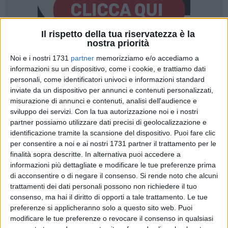
Il rispetto della tua riservatezza è la
nostra priorità
1
Noi e i nostri 1731
partner
memorizziamo e/o accediamo a
informazioni su un dispositivo, come i cookie, e trattiamo dati
Dall'
incontro tra jazz e tradizione pugliese
nasce ogni anno
personali, come identificatori univoci e informazioni standard
un'esperienza unica, coinvolgente, da vivere con tutti i sensi.
inviate da un dispositivo per annunci e contenuti personalizzati,
Dal
27 giugno al 4 luglio
, torna a
Corato
l'appuntamento con
misurazione di annunci e contenuti, analisi dell'audience e
Gusto
Jazz
, il festival che da sette edizioni racconta il
sviluppo dei servizi.
Con la tua autorizzazione noi e i nostri
territorio attraverso le note, i sapori e la bellezza dei suoi
partner possiamo utilizzare dati precisi di geolocalizzazione e
identificazione tramite la scansione del dispositivo. Puoi fare clic
luoghi.
per consentire a noi e ai nostri 1731 partner il trattamento per le
Otto serate nel cuore del centro storico, tra piazze che si
finalità sopra descritte. In alternativa puoi accedere a
trasformano in palcoscenici e vicoli che si riempiono di
informazioni più dettagliate e modificare le tue preferenze prima
musica e profumi, con un cartellone artistico di rilievo e un
di acconsentire o di negare il consenso.
Si rende noto che alcuni
programma enogastronomico che valorizza l'identità
trattamenti dei dati personali possono non richiedere il tuo
autentica della Puglia.
consenso, ma hai il diritto di opporti a tale trattamento. Le tue
preferenze si applicheranno solo a questo sito web. Puoi
modificare le tue preferenze o revocare il consenso in qualsiasi
Grandi nomi del jazz e contaminazioni creative