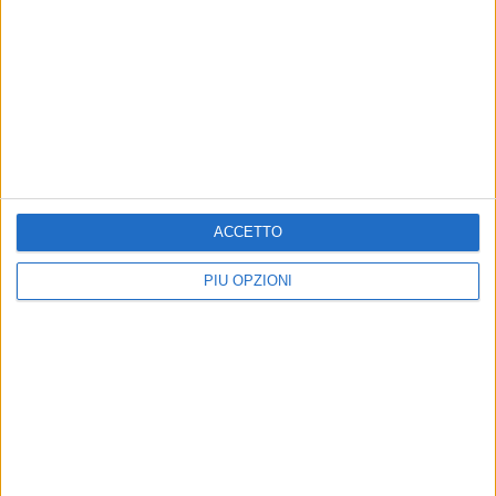
Altri contenuti a tema
ACCETTO
PIÙ OPZIONI
ATTUALITÀ
ATTUALITÀ
Aree Interne, a Spinazzola
A Spinazzola istituzioni e
la presentazione della
territori uniti per valorizzare
proposta di legge del Partito
la ferrovia Gioia del Colle–