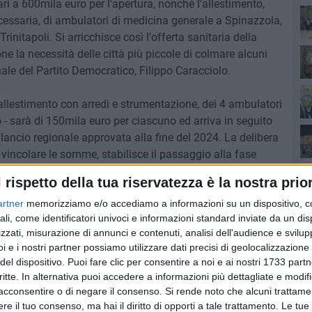
ri a 600mila euro per l'apertura, nonché l'allestimento,
essaria, di ambulatori di medicina generale a Spinazzola,
nitapoli. Si arricchisce così l'offerta sanitaria della
Ro
ne la necessità delle città più piccole di colmare alcuni
ionale del Partito Democratico, Filippo Caracciolo.
ll'allestimento con arredi e strumentazione, dei 4 ambulatori
 - sarà di 150mila euro per ciascuno ed arriva in seguito
ancio regionale approvata alla fine del 2024. La delibera
 vincolare le somme, stabilisce il passaggio alla fase
rettore generale della Asl Bt, di concerto con i sindaci dei
l rispetto della tua riservatezza è la nostra prior
opportune modalità per arrivare all'apertura degli
progetto di fattibilità che dovrà essere approvato con
artner
memorizziamo e/o accediamo a informazioni su un dispositivo, c
Pa
ali, come identificatori univoci e informazioni standard inviate da un di
ne Strategie e Governo dell'Offerta del Dipartimento
zzati, misurazione di annunci e contenuti, analisi dell'audience e svilupp
Ro
i e i nostri partner possiamo utilizzare dati precisi di geolocalizzazione 
del dispositivo. Puoi fare clic per consentire a noi e ai nostri 1733 partn
el modo più rapido possibile per dare attuazione alla
critte. In alternativa puoi accedere a informazioni più dettagliate e modif
zzola, Margherita di Savoia, San Ferdinando e Trinitapoli
acconsentire o di negare il consenso.
Si rende noto che alcuni trattamen
 di medici nei propri comuni, con conseguente difficoltà
e il tuo consenso, ma hai il diritto di opporti a tale trattamento. Le tue