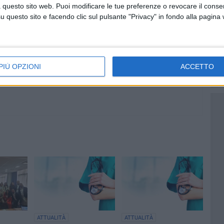
a spostarsi per ricevere assistenza sanitaria di base. Ora -
 questo sito web. Puoi modificare le tue preferenze o revocare il conse
questo sito e facendo clic sul pulsante "Privacy" in fondo alla pagina
à colmata, dando dignità a comuni che, seppur più
ra provincia".
PIÙ OPZIONI
ACCETTO
ATTUALITÀ
ATTUALITÀ