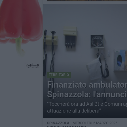
TERRITORIO
Finanziato ambulator
Spinazzola: l'annunci
"Toccherà ora ad Asl Bt e Comuni ag
attuazione alla delibera"
SPINAZZOLA -
MERCOLEDÌ 5 MARZO 2025