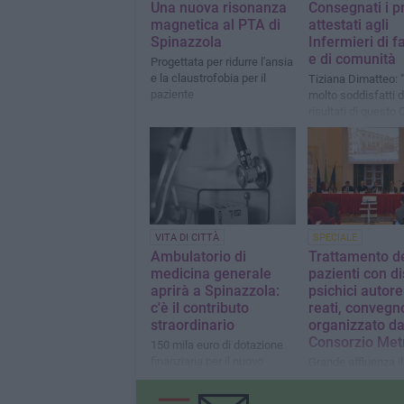
Una nuova risonanza
Consegnati i p
magnetica al PTA di
attestati agli
Spinazzola
Infermieri di f
e di comunità
Progettata per ridurre l'ansia
e la claustrofobia per il
Tiziana Dimatteo:
paziente
molto soddisfatti d
risultati di questo 
VITA DI CITTÀ
SPECIALE
Ambulatorio di
Trattamento d
medicina generale
pazienti con di
aprirà a Spinazzola:
psichici autore
c'è il contributo
reati, convegn
straordinario
organizzato da
Consorzio Met
150 mila euro di dotazione
finanziaria per il nuovo
Grande affluenza il
servizio
marzo, presso Pal
Dogana a Foggia