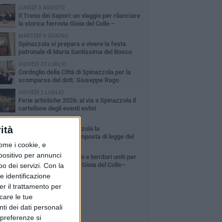
LUNEDÌ 3 AGOSTO
Il Treno dei Sapori: un viaggio per rilanciare
la storica ferrovia Gioia del Colle –
cchetta Sant’Antonio
MARTEDÌ 9 GIUGNO
Spinazzola si prepara a vivere la festa
patronale di Maria Santissima del Bosco
GIOVEDÌ 23 LUGLIO
Cordoglio della Città di Spinazzola per la
scomparsa del dott. Giuseppe Rago
GIOVEDÌ 2 LUGLIO
Ferie artistiche 2026: al via a Spinazzola il
cartellone degli eventi estivi
GIOVEDÌ 30 LUGLIO
ità
Aree Interne, a Spinazzola la
presentazione della proposta di legge del
ome i cookie, e
rtito Democratico
GIOVEDÌ 30 LUGLIO
spositivo per annunci
A Spinazzola istituzioni e territori uniti per
valorizzare la ferrovia Gioia del Colle–
o dei servizi.
Con la
cchetta Sant'Antonio
e identificazione
er il trattamento per
icare le tue
ti dei dati personali
 preferenze si