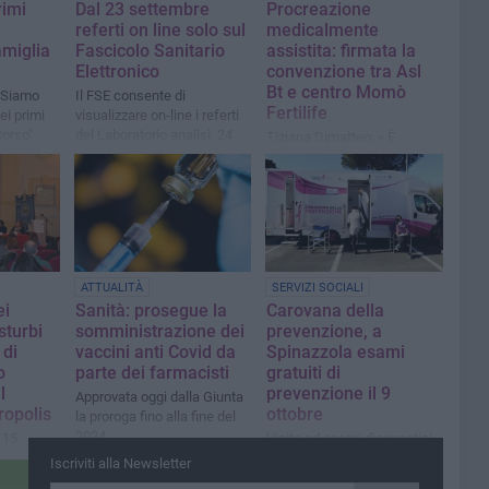
rimi
Dal 23 settembre
Procreazione
referti on line solo sul
medicalmente
amiglia
Fascicolo Sanitario
assistita: firmata la
Elettronico
convenzione tra Asl
Bt e centro Momò
 "Siamo
Il FSE consente di
Fertilife
ei primi
visualizzare on-line i referti
Corso"
del Laboratorio analisi, 24
Tiziana Dimatteo: « È
ore su 24, in alternativa al
fondamentale che il
tradizionale ritiro cartaceo
desiderio di diventare
genitori non sia più un
privilegio»
ATTUALITÀ
SERVIZI SOCIALI
ei
Sanità: prosegue la
Carovana della
sturbi
somministrazione dei
prevenzione, a
 di
vaccini anti Covid da
Spinazzola esami
o
parte dei farmacisti
gratuiti di
l
prevenzione il 9
Approvata oggi dalla Giunta
ropolis
ottobre
la proroga fino alla fine del
2024
 15
Visite ed esami diagnostici
azzo
gratuiti nelle periferie delle
Iscriviti alla Newsletter
città con minor accesso a