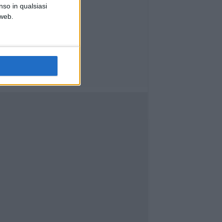
nso in qualsiasi
 web.