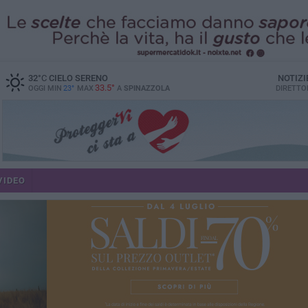
32
°C
CIELO SERENO
NOTIZI
33.5°
OGGI MIN
23°
MAX
A
SPINAZZOLA
DIRETTO
VIDEO