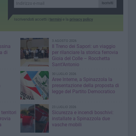
servizi sanitari di eccellenza
Iscriviti
Iscrivendoti accetti i
termini
e la
privacy policy
3 AGOSTO 2026
ssina
Il Treno dei Sapori: un viaggio
a di
per rilanciare la storica ferrovia
Gioia del Colle – Rocchetta
Sant’Antonio
30 LUGLIO 2026
Aree Interne, a Spinazzola la
a
presentazione della proposta di
legge del Partito Democratico
23 LUGLIO 2026
territori
Sicurezza e incendi boschivi:
rrovia
installate a Spinazzola due
a
vasche mobili