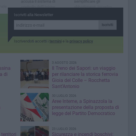
accusa il sistema di
semplificare gli
nale
controllo dell'Unione
abbattimenti. Incontro
e
Europea
stamane a Roma
Iscriviti alla Newsletter
Iscriviti
Iscrivendoti accetti i
termini
e la
privacy policy
3 AGOSTO 2026
ssina
Il Treno dei Sapori: un viaggio
a di
per rilanciare la storica ferrovia
Gioia del Colle – Rocchetta
Sant’Antonio
30 LUGLIO 2026
Aree Interne, a Spinazzola la
a
presentazione della proposta di
legge del Partito Democratico
23 LUGLIO 2026
territori
Sicurezza e incendi boschivi: