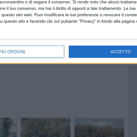
acconsentire o di negare il consenso.
Si rende noto che alcuni trattamen
 certificato dagli elenchi anagrafici dell'INPS,
e il tuo consenso, ma hai il diritto di opporti a tale trattamento. Le tue
i; 2.680 e la perdita di 223mila giornate di lavoro solo se
 questo sito web. Puoi modificare le tue preferenze o revocare il conse
rmanti che non devono e non possono crescere ancora.
questo sito e facendo clic sul pulsante "Privacy" in fondo alla pagina
n tutti i mezzi a disposizione per bloccare l'avanzata del
retario generale Flai Cgil Puglia.
PIÙ OPZIONI
ACCETTO