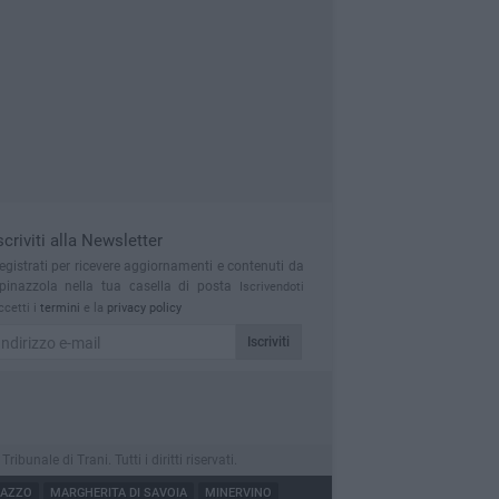
scriviti alla Newsletter
egistrati per ricevere aggiornamenti e contenuti da
pinazzola nella tua casella di posta
Iscrivendoti
ccetti i
termini
e la
privacy policy
Iscriviti
nale di Trani. Tutti i diritti riservati.
NAZZO
MARGHERITA DI SAVOIA
MINERVINO