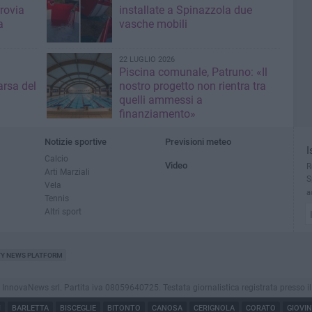
rrovia
installate a Spinazzola due
a
vasche mobili
22 LUGLIO 2026
Piscina comunale, Patruno: «Il
rsa del
nostro progetto non rientra tra
quelli ammessi a
finanziamento»
Notizie sportive
Previsioni meteo
I
Calcio
Video
R
Arti Marziali
S
Vela
a
Tennis
Altri sport
TY NEWS PLATFORM
ovaNews srl. Partita iva 08059640725. Testata giornalistica registrata presso il Tribu
I
BARLETTA
BISCEGLIE
BITONTO
CANOSA
CERIGNOLA
CORATO
GIOVI