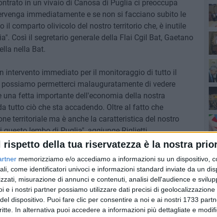
ntrato in un vivaio di Canosa di Puglia ci preoccupa
ervenga immediatamente e se non si facciano subito le
 il comparto olivicolo del nostro territorio che, è inutile
Ro
alia". Così il segretario generale della Flai Cgil Bat, Gaetano
ella nella Bat.
 intervento immediato per il monitoraggio di tutto il
on possiamo permetterci malauguratamente di vedere
bbe una fetta importante dell'economia della nostra
a tutto ciò che sta accadendo. Oltre al fatto che
one territoriale ma è anche la caratteristica del nostro
i questo lembo di Puglia", aggiunge Riglietti.
Pa
l rispetto della tua riservatezza è la nostra prior
 dispiacere quanto sta succedendo nelle ultime ore nella
artner
memorizziamo e/o accediamo a informazioni su un dispositivo, c
sse accadere e così è stato.
ali, come identificatori univoci e informazioni standard inviate da un di
Ro
zzati, misurazione di annunci e contenuti, analisi dell'audience e svilupp
etti nefasti della batteriosi da Xylella anche
i e i nostri partner possiamo utilizzare dati precisi di geolocalizzazione 
ettore olivicolo risulta fondamentale: solo nelle due
del dispositivo. Puoi fare clic per consentire a noi e ai nostri 1733 partn
critte. In alternativa puoi accedere a informazioni più dettagliate e modif
ante dalla pestilenza, Brindisi e Lecce, tra il 2017 e il