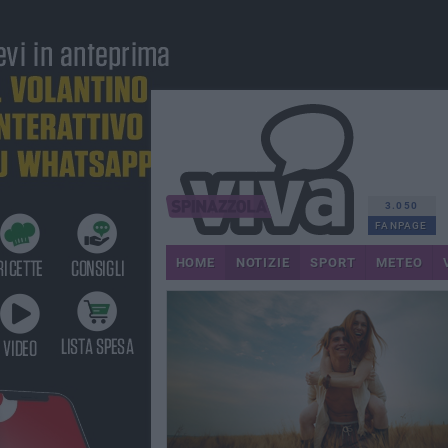
3.050
FANPAGE
HOME
NOTIZIE
SPORT
METEO