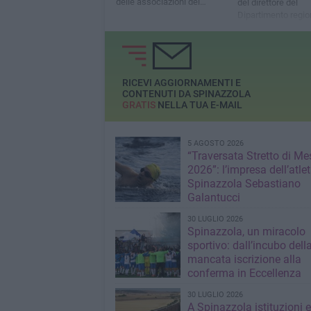
delle associazioni dei
del direttore del
produttori
Dipartimento regio
Agricoltura Nardon
RICEVI AGGIORNAMENTI E
CONTENUTI DA SPINAZZOLA
GRATIS
NELLA TUA E-MAIL
5 AGOSTO 2026
“Traversata Stretto di Me
2026”: l’impresa dell’atlet
Spinazzola Sebastiano
Galantucci
30 LUGLIO 2026
Spinazzola, un miracolo
sportivo: dall’incubo dell
mancata iscrizione alla
conferma in Eccellenza
30 LUGLIO 2026
A Spinazzola istituzioni e 