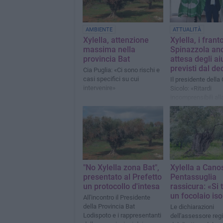
AMBIENTE
ATTUALITÀ
Xylella, attenzione
Xylella, i franto
massima nella
Spinazzola anc
provincia Bat
attesa degli aiu
previsti dal de
Cia Puglia: «Ci sono rischi e
casi specifici su cui
Il presidente della 
intervenire»
Sicolo: «Ritardi
incomprensibili all
degli impegni pres
"No Xylella zona Bat",
Xylella a Cano
presentato al Prefetto
Pentassuglia
un protocollo d'intesa
rassicura: «Si t
un focolaio iso
All'incontro il Presidente
della Provincia Bat
Le dichiarazioni
Lodispoto e i rappresentanti
dell'assessore reg