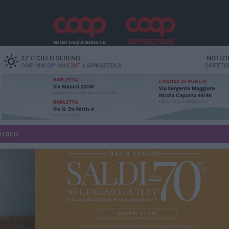
27
°C
CIELO SERENO
NOTIZI
34°
OGGI MIN
24°
MAX
A
SPINAZZOLA
DIRETTO
VIDEO