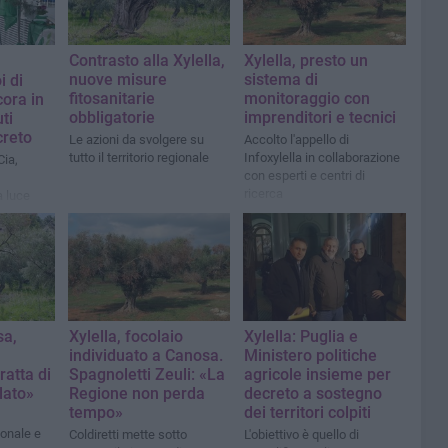
Contrasto alla Xylella,
Xylella, presto un
nuove misure
sistema di
i di
fitosanitarie
monitoraggio con
ora in
obbligatorie
imprenditori e tecnici
ti
creto
Le azioni da svolgere su
Accolto l'appello di
tutto il territorio regionale
Infoxylella in collaborazione
Cia,
con esperti e centri di
ricerca
a luce
i»
sa,
Xylella, focolaio
Xylella: Puglia e
individuato a Canosa.
Ministero politiche
ratta di
Spagnoletti Zeuli: «La
agricole insieme per
lato»
Regione non perda
decreto a sostegno
tempo»
dei territori colpiti
ionale e
Coldiretti mette sotto
L'obiettivo è quello di