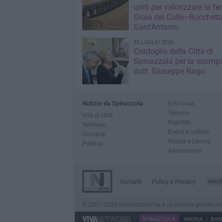
uniti per valorizzare la fe
Gioia del Colle–Rocchett
Sant'Antonio
23 LUGLIO 2026
Cordoglio della Città di
Spinazzola per la scompa
dott. Giuseppe Rago
Notizie da Spinazzola
Enti locali
Turismo
Vita di città
Nightlife
Territorio
Eventi e cultura
Cronaca
Scuola e Lavoro
Politica
Associazioni
Contatti
Policy e Privacy
GOCI
© 2001-2026 SpinazzolaViva è un portale gestito da Inn
SPINAZZOLA
ANDRIA
BAR