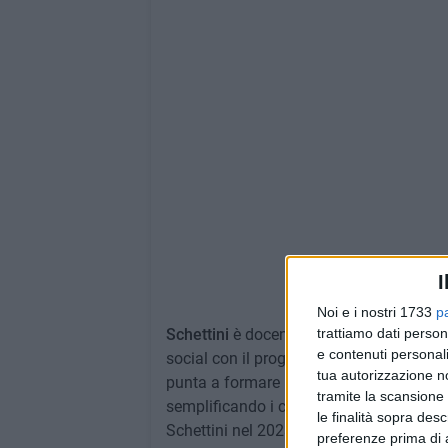
I
Noi e i nostri 1733
p
Schettini
è docente di fisica e ha iniziat
trattiamo dati person
e contenuti personali
social con il progetto "La fisica che ci p
tua autorizzazione no
punta a formare i giovani oltre i banchi d
tramite la scansione 
semplificando i concetti più difficili dell
le finalità sopra des
Schettini nel 2023 ha pubblicato il suo s
preferenze prima di 