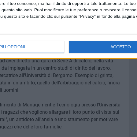
a dell'Amore".
e il tuo consenso, ma hai il diritto di opporti a tale trattamento. Le tue
 questo sito web. Puoi modificare le tue preferenze o revocare il conse
 con una grave malformazione fisica; lavorando sulla sua
questo sito e facendo clic sul pulsante "Privacy" in fondo alla pagina
la sua vita, fino a diventare business coach di diverse e
signito dal Presidente della Repubblica Sergio Mattarella
lica
"per il suo encomiabile esempio di reazione alle
sociale"
.
PIÙ OPZIONI
ACCETTO
d aver diretto una gara di Serie A di calcio; nella vita
o da impiegata in un centro studi di diritto del lavoro,
rcatrice all'Università di Bergamo. Esempio di grinta,
ta in un ambito, quello dell'arbitraggio nel calcio, finora
i uomini.
rtimento di Management e Tecnologia presso l'Università
 ragazzi che vogliono allargare il loro punto di vista sul
sarai", un antidoto all'ansia e uno strumento per motivare
agazzi che delle loro famiglie.