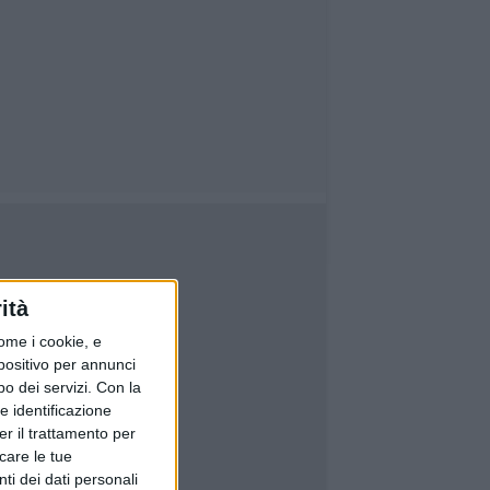
ità
ome i cookie, e
spositivo per annunci
o dei servizi.
Con la
e identificazione
er il trattamento per
icare le tue
ti dei dati personali