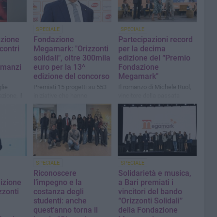
SPECIALE
SPECIALE
zione
Fondazione
Partecipazioni record
contri
Megamark: "Orizzonti
per la decima
solidali", oltre 300mila
edizione del “Premio
omanzi
euro per la 13^
Fondazione
edizione del concorso
Megamark"
glie
Premiati 15 progetti su 553
Il romanzo di Michele Ruol,
zione, il
iniziative che hanno
vincitore della passata
ni la
partecipato al bando da
edizione, è nella cinquina
ncitore
tutta la Puglia
dei finalisti del “Premio
Strega 2025”
SPECIALE
SPECIALE
Riconoscere
Solidarietà e musica,
izione
l’impegno e la
a Bari premiati i
zzonti
costanza degli
vincitori del bando
studenti: anche
“Orizzonti Solidali”
quest’anno torna il
della Fondazione