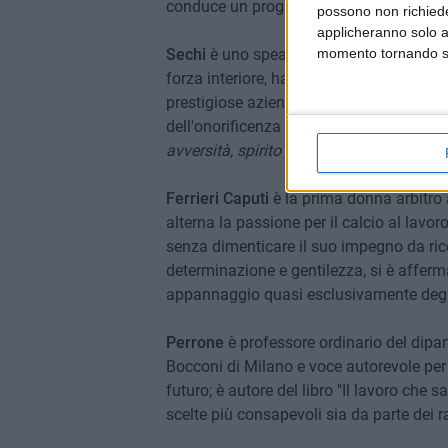
conduce un programma su Rai2 "La Fisic
possono non richieder
applicheranno solo a
Sechi
è uno speaker internazionale nato
momento tornando su 
forza interiore, ha cambiato il corso del
prestigiose aziende. Nel 2018 è stato in
dell'onorificenza al Merito della Repubb
avversità, spirito costruttivo e impegno 
Ferrieri Caputi
è la prima donna arbitro a
alterna la passione per il calcio al lavor
senza dimenticare il suo impegno da rice
determinazione e gentilezza, si è afferma
appannaggio quasi esclusivamente degl
Perrone
è professore ordinario del dipa
Bocconi di Milano e voce autorevole per i
futuro; è autore del libro "Il lavoro che 
scelte più consapevoli sia da parte dei r