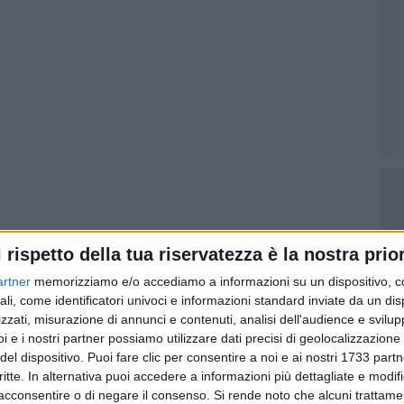
l rispetto della tua riservatezza è la nostra prior
artner
memorizziamo e/o accediamo a informazioni su un dispositivo, c
o a presentare le sue lezioni sul web e sui suoi canali
ali, come identificatori univoci e informazioni standard inviate da un di
zzati, misurazione di annunci e contenuti, analisi dell'audience e svilupp
iace", divenuto poi un libro di grande successo. Schettini
i e i nostri partner possiamo utilizzare dati precisi di geolocalizzazione 
i scuola con spiegazioni vivaci e divertenti,
del dispositivo. Puoi fare clic per consentire a noi e ai nostri 1733 partn
a fisica; musicista, violinista diplomato al Conservatorio,
critte. In alternativa puoi accedere a informazioni più dettagliate e modif
econdo libro. "Ci vuole un fisico bestiale". Dal 2024
acconsentire o di negare il consenso.
Si rende noto che alcuni trattamen