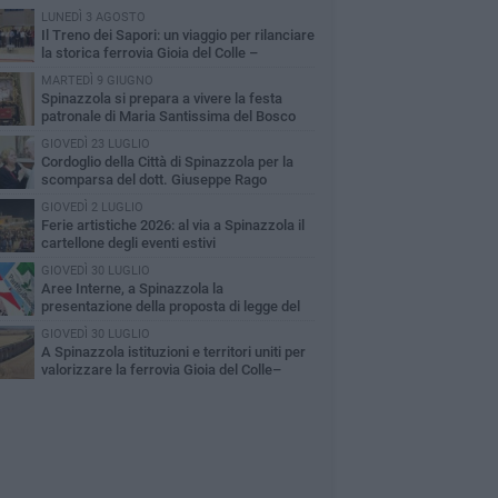
LUNEDÌ 3 AGOSTO
Il Treno dei Sapori: un viaggio per rilanciare
la storica ferrovia Gioia del Colle –
cchetta Sant’Antonio
MARTEDÌ 9 GIUGNO
Spinazzola si prepara a vivere la festa
patronale di Maria Santissima del Bosco
GIOVEDÌ 23 LUGLIO
Cordoglio della Città di Spinazzola per la
scomparsa del dott. Giuseppe Rago
GIOVEDÌ 2 LUGLIO
Ferie artistiche 2026: al via a Spinazzola il
cartellone degli eventi estivi
GIOVEDÌ 30 LUGLIO
Aree Interne, a Spinazzola la
presentazione della proposta di legge del
rtito Democratico
GIOVEDÌ 30 LUGLIO
A Spinazzola istituzioni e territori uniti per
valorizzare la ferrovia Gioia del Colle–
cchetta Sant'Antonio