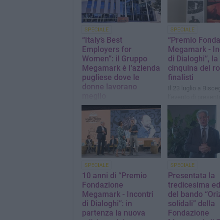
SPECIALE
SPECIALE
“Italy’s Best
“Premio Fonda
Employers for
Megamark - In
Women”: il Gruppo
di Dialoghi”, la
Megamark è l’azienda
cinquina dei r
pugliese dove le
finalisti
donne lavorano
Il 23 luglio a Bisce
meglio
l’evento di presenta
12 settembre a Tra
L’azienda di Trani si è
premiazione del vi
posizionata al 22esimo
posto a livello nazionale
SPECIALE
SPECIALE
10 anni di “Premio
Presentata la
Fondazione
tredicesima ed
Megamark - Incontri
del bando “Ori
di Dialoghi”: in
solidali” della
partenza la nuova
Fondazione