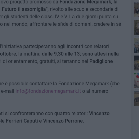
l nuovo progetto promosso da
Fondazione Megamark, la
Il Futuro ti assomiglia",
rivolto alle scuole secondarie di
gli studenti delle classi IV e V. La due giorni punta su
Ro
to nel mondo, affrontare le sfide di domani, credere in sé
'iniziativa parteciperanno agli incontri con relatori
ottobre
, la mattina
dalle
9,30 alle 13; sono attesi nella
i di orientamento, gratuiti, si terranno nel
Padiglione
ire è possibile contattare la Fondazione Megamark (che
a e-mail
info@fondazionemegamark.it
o al numero
Pa
Ro
ti si confronteranno con quattro relatori:
Vincenzo
le Ferrieri Caputi e Vincenzo Perrone.