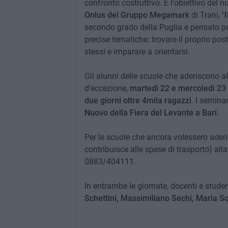
confronto costruttivo. È l'obiettivo de
Onlus del Gruppo Megamark
di Trani,
"
secondo grado della Puglia e pensato per 
precise tematiche: trovare il proprio pos
stessi e imparare a orientarsi.
Gli alunni delle scuole che aderiscono all
d'eccezione,
martedì 22 e mercoledì 23
due giorni oltre 4mila ragazzi
. I seminar
Nuovo della Fiera del Levante a Bari.
Per le scuole che ancora volessero ader
contribuisce alle spese di trasporto) all
0883/404111.
In entrambe le giornate, docenti e studen
Schettini, Massimiliano Sechi, Maria So