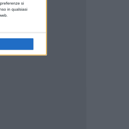
 preferenze si
nso in qualsiasi
 web.