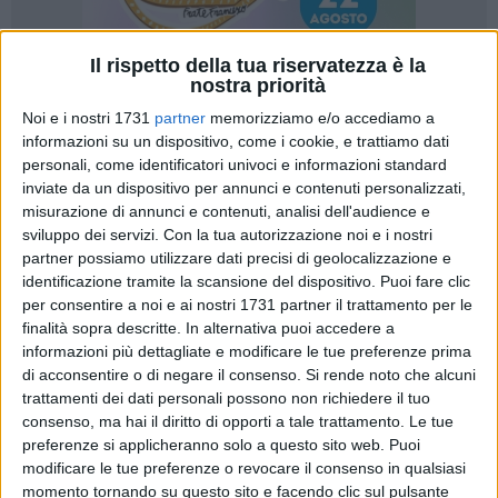
Il rispetto della tua riservatezza è la
nostra priorità
Noi e i nostri 1731
partner
memorizziamo e/o accediamo a
5
informazioni su un dispositivo, come i cookie, e trattiamo dati
personali, come identificatori univoci e informazioni standard
inviate da un dispositivo per annunci e contenuti personalizzati,
Il 10 ottobre si celebra il World Health Mental Day - Giornata
misurazione di annunci e contenuti, analisi dell'audience e
sviluppo dei servizi.
Con la tua autorizzazione noi e i nostri
mondiale della salute mentale - con l'obiettivo di aumentare
partner possiamo utilizzare dati precisi di geolocalizzazione e
la consapevolezza sui problemi di salute mentale in tutto il
identificazione tramite la scansione del dispositivo. Puoi fare clic
mondo, mobilitare gli sforzi a sostegno della salute mentale,
per consentire a noi e ai nostri 1731 partner il trattamento per le
combattere stigma e discriminazioni. La Giornata, celebrata
finalità sopra descritte. In alternativa puoi accedere a
per la prima volta il 10 ottobre 1992, è promossa dalla World
informazioni più dettagliate e modificare le tue preferenze prima
Federation of Mental Health – Federazione Mondiale della
di acconsentire o di negare il consenso.
Si rende noto che alcuni
Salute Mentale - e supportata dall'Organizzazione mondiale
trattamenti dei dati personali possono non richiedere il tuo
consenso, ma hai il diritto di opporti a tale trattamento. Le tue
della Sanità (OMS).
preferenze si applicheranno solo a questo sito web. Puoi
modificare le tue preferenze o revocare il consenso in qualsiasi
Il tema della campagna 2024 è "Mental health is a universal
momento tornando su questo sito e facendo clic sul pulsante