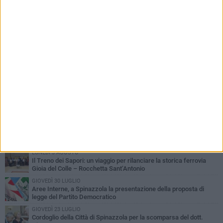
PIÙ LETTI QUESTA SETTIMANA
LUNEDÌ 3 AGOSTO
Il Treno dei Sapori: un viaggio per rilanciare la storica ferrovia
Gioia del Colle – Rocchetta Sant’Antonio
GIOVEDÌ 30 LUGLIO
Aree Interne, a Spinazzola la presentazione della proposta di
legge del Partito Democratico
GIOVEDÌ 23 LUGLIO
Cordoglio della Città di Spinazzola per la scomparsa del dott.