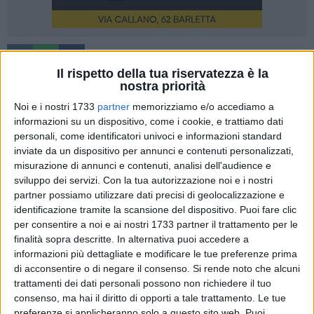
15
Il rispetto della tua riservatezza è la
nostra priorità
Noi e i nostri 1733
partner
memorizziamo e/o accediamo a
È stata presentata oggi a Bari in una conferenza stampa,
informazioni su un dispositivo, come i cookie, e trattiamo dati
presso la sede dell'Ordine Interprovinciale dei Farmacisti di
personali, come identificatori univoci e informazioni standard
Bari e Bat, la
25ma edizione della giornata di raccolta del
inviate da un dispositivo per annunci e contenuti personalizzati,
farmaco
, iniziativa benefica del
Banco Farmaceutico
che si
misurazione di annunci e contenuti, analisi dell'audience e
terrà dal prossimo 4 al 10 febbraio e coinvolge, in Puglia,
sviluppo dei servizi.
Con la tua autorizzazione noi e i nostri
partner possiamo utilizzare dati precisi di geolocalizzazione e
centinaia di volontari impegnati nella raccolta di farmaci che
identificazione tramite la scansione del dispositivo. Puoi fare clic
saranno destinati alle realtà benefiche del territorio.
per consentire a noi e ai nostri 1733 partner il trattamento per le
All'iniziativa aderiscono
370 farmacie pugliesi
di cui
175
finalità sopra descritte. In alternativa puoi accedere a
nelle province di Bari e BAT.
informazioni più dettagliate e modificare le tue preferenze prima
di acconsentire o di negare il consenso.
Si rende noto che alcuni
I farmaci raccolti sosterranno
70
realtà
benefiche del
trattamenti dei dati personali possono non richiedere il tuo
territorio
che hanno espresso un fabbisogno di
25.000
consenso, ma hai il diritto di opporti a tale trattamento. Le tue
preferenze si applicheranno solo a questo sito web. Puoi