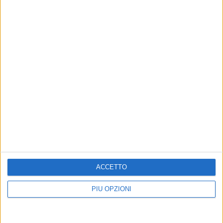
Altri contenuti a tema
ACCETTO
SPECIALE
EVENTI E CULTURA
PIÙ OPZIONI
Studio Dentistico Dott.
Salute, sessualità e
Domenico Cafagna:
benessere: Fidapa ne parla
reperibilità e disponibilità
a Spinazzola con un
per emergenze dentali
convegno sulla