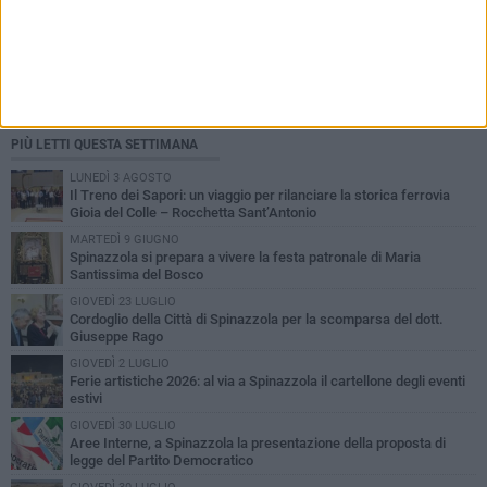
PIÙ LETTI QUESTA SETTIMANA
LUNEDÌ 3 AGOSTO
Il Treno dei Sapori: un viaggio per rilanciare la storica ferrovia
Gioia del Colle – Rocchetta Sant’Antonio
MARTEDÌ 9 GIUGNO
Spinazzola si prepara a vivere la festa patronale di Maria
Santissima del Bosco
GIOVEDÌ 23 LUGLIO
Cordoglio della Città di Spinazzola per la scomparsa del dott.
Giuseppe Rago
GIOVEDÌ 2 LUGLIO
Ferie artistiche 2026: al via a Spinazzola il cartellone degli eventi
estivi
GIOVEDÌ 30 LUGLIO
Aree Interne, a Spinazzola la presentazione della proposta di
legge del Partito Democratico