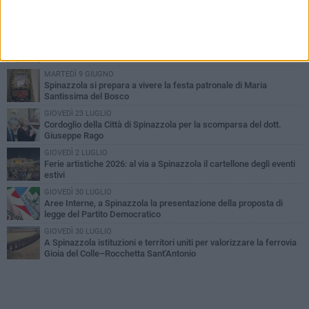
PIÙ LETTI QUESTA SETTIMANA
LUNEDÌ 3 AGOSTO
Il Treno dei Sapori: un viaggio per rilanciare la storica ferrovia
Gioia del Colle – Rocchetta Sant’Antonio
MARTEDÌ 9 GIUGNO
Spinazzola si prepara a vivere la festa patronale di Maria
Santissima del Bosco
GIOVEDÌ 23 LUGLIO
Cordoglio della Città di Spinazzola per la scomparsa del dott.
Giuseppe Rago
GIOVEDÌ 2 LUGLIO
Ferie artistiche 2026: al via a Spinazzola il cartellone degli eventi
estivi
GIOVEDÌ 30 LUGLIO
Aree Interne, a Spinazzola la presentazione della proposta di
legge del Partito Democratico
GIOVEDÌ 30 LUGLIO
A Spinazzola istituzioni e territori uniti per valorizzare la ferrovia
Gioia del Colle–Rocchetta Sant'Antonio