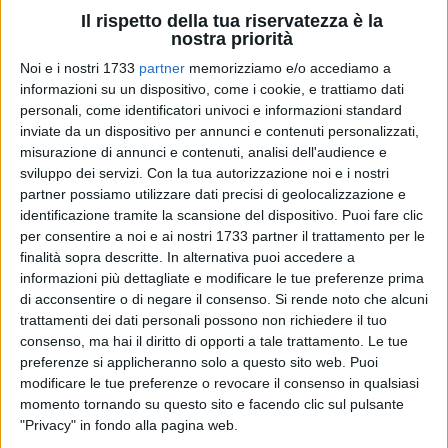
Il rispetto della tua riservatezza è la
nostra priorità
Noi e i nostri 1733
partner
memorizziamo e/o accediamo a
32
informazioni su un dispositivo, come i cookie, e trattiamo dati
personali, come identificatori univoci e informazioni standard
inviate da un dispositivo per annunci e contenuti personalizzati,
Il messaggio di auguri per l'inizio del nuovo anno scolastico
misurazione di annunci e contenuti, analisi dell'audience e
sviluppo dei servizi.
Con la tua autorizzazione noi e i nostri
del sindaco Michele Patruno.
partner possiamo utilizzare dati precisi di geolocalizzazione e
identificazione tramite la scansione del dispositivo. Puoi fare clic
Finalmente siamo arrivati all'inizio di questo nuovo anno
per consentire a noi e ai nostri 1733 partner il trattamento per le
scolastico, tanto temuto e tanto atteso.
finalità sopra descritte. In alternativa puoi accedere a
informazioni più dettagliate e modificare le tue preferenze prima
Questo sarà un anno particolare, un primo passo verso il
di acconsentire o di negare il consenso.
Si rende noto che alcuni
tanto agognato ritorno alla normalità, un anno di ripresa, di
trattamenti dei dati personali possono non richiedere il tuo
consenso, ma hai il diritto di opporti a tale trattamento. Le tue
paure e di coraggio, dopo l'anno appena passato, in cui a
preferenze si applicheranno solo a questo sito web. Puoi
causa dell'emergenza covid -19, la scuola si è fermata e ci
modificare le tue preferenze o revocare il consenso in qualsiasi
siamo ritrovati a vivere una vita sospesa e isolata,
momento tornando su questo sito e facendo clic sul pulsante
parzialmente sostituita dalla didattica a distanza.
"Privacy" in fondo alla pagina web.