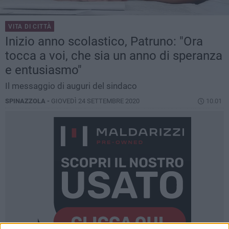
VITA DI CITTÀ
Inizio anno scolastico, Patruno: "Ora
tocca a voi, che sia un anno di speranza
e entusiasmo"
Il messaggio di auguri del sindaco
SPINAZZOLA -
GIOVEDÌ 24 SETTEMBRE 2020
10.01