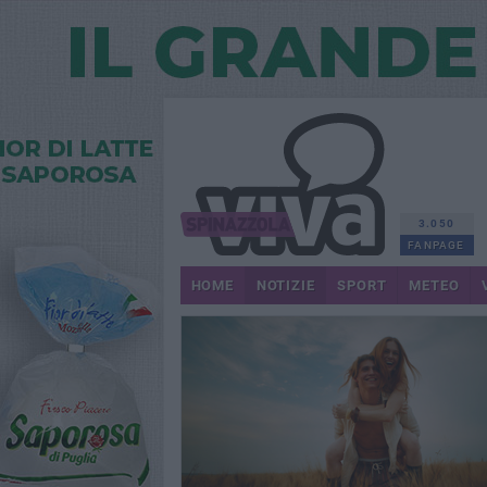
3.050
FANPAGE
HOME
NOTIZIE
SPORT
METEO