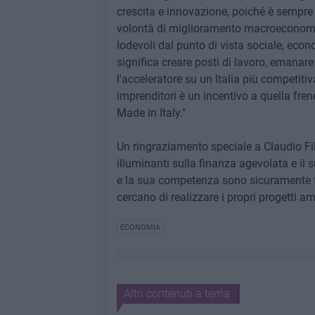
crescita e innovazione, poiché è sempre
volontà di miglioramento macroeconomic
lodevoli dal punto di vista sociale, econo
significa creare posti di lavoro, emanare
l'acceleratore su un Italia più competiti
imprenditori è un incentivo a quella fre
Made in Italy."
Un ringraziamento speciale a Claudio Fil
illuminanti sulla finanza agevolata e il
e la sua competenza sono sicuramente fo
cercano di realizzare i propri progetti am
ECONOMIA
Altri contenuti a tema