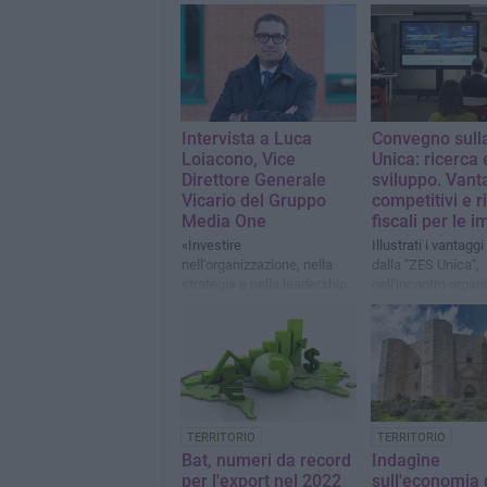
Intervista a Luca
Convegno sull
Loiacono, Vice
Unica: ricerca 
Direttore Generale
sviluppo. Vant
Vicario del Gruppo
competitivi e 
Media One
fiscali per le 
«Investire
Illustrati i vantaggi
nell'organizzazione, nella
dalla "ZES Unica",
strategia e nella leadership
nell'incontro organ
è fondamentale per creare
Gruppo "Media One
un futuro di successo»
Politecnico di Bari
TERRITORIO
TERRITORIO
Bat, numeri da record
Indagine
per l'export nel 2022
sull'economia 