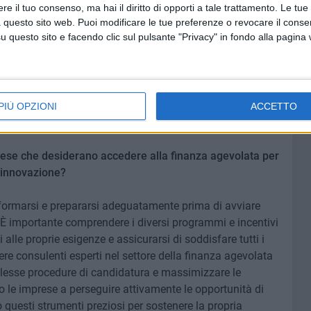
e meridionali, nazionali ed europee. Si pensi alla grande
e il tuo consenso, ma hai il diritto di opporti a tale trattamento. Le tue
e industriale 4.0 per la digitalizzazione, alla Nuova
 questo sito web. Puoi modificare le tue preferenze o revocare il conse
questo sito e facendo clic sul pulsante "Privacy" in fondo alla pagina
Unica che nonostante le ultime battute di arresto si
ma opportunità di crescita del territorio. È ormai alle
e sensibilizza e premia azioni lodevoli in tema di riduzione
er non parlare di tutti i bandi emanati da Invitalia e dai
strumenti agevolativi utili al tessuto imprenditoriale (non
PIÙ OPZIONI
ACCETTO
gastronomiche riferita a ristoranti e pasticcerie)."
mprese che desiderano accedere alla finanza agevolata per
e innovazione?
 informarsi e prepararsi adeguatamente prima di avviare
 È importante comprendere i diversi programmi e incentivi
 alle proprie esigenze e assicurarsi di soddisfare tutti i
olgere consulenti esperti nel settore della finanza agevolata
lesse procedure di candidatura e massimizzare le
io le imprese a perseguire attivamente le opportunità di
 questi strumenti preziosi per sostenere la propria