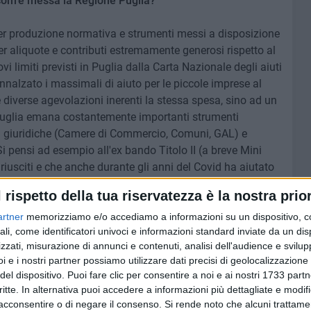
 com'è messa la Regione Puglia?
per produzione normativa e strumenti messi a disposizione
er aliquote e contributi estremamente generosi rispetto al
i limiti previsti in Puglia dalla Carta Nazionale degli aiuti
innalzato i massimali di aiuto per le piccole imprese al
e diverse agevolazioni inerenti la stessa spesa, sino ad un
Puglia emana costantemente importanti strumenti
ità giuridiche (Camere di Commercio, Comuni, GAL) e
i pensi ad esempio all'ex bando Titolo II (a breve Mini
 riusciti e che anche durante gli anni del Covid ha aiutato
ircolante", o al Bando Nidi, uno dei pochissimi strumenti
l rispetto della tua riservatezza è la nostra prior
vola "soggetti svantaggiati", che non dispongono cioè di
ti per accedere a strumenti di finanza agevolata."
artner
memorizziamo e/o accediamo a informazioni su un dispositivo, c
ali, come identificatori univoci e informazioni standard inviate da un di
zzati, misurazione di annunci e contenuti, analisi dell'audience e svilupp
i e i nostri partner possiamo utilizzare dati precisi di geolocalizzazione 
del dispositivo. Puoi fare clic per consentire a noi e ai nostri 1733 partn
quella di trovarsi in una bellissima e piacevole Regione, è
critte. In alternativa puoi accedere a informazioni più dettagliate e modif
remamente fertile da un punto di vista agevolativo, poiché
acconsentire o di negare il consenso.
Si rende noto che alcuni trattamen