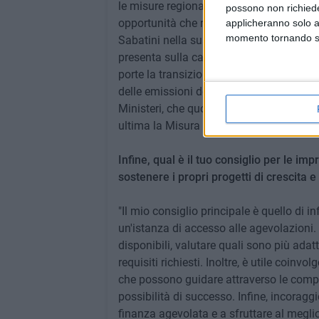
le misure regionali si affiancano a quell
possono non richieder
opportunità che rappresenta la transizion
applicheranno solo a
momento tornando su 
Sabatini nella sua veste Green, alla ZES 
presenta sulla carta come una preziosissi
porte la transizione 5.0, un incentivo ch
delle emissioni dei processi produttivi. P
Ministeri, che quotidianamente sfornano 
ultima la Misura relativa alle eccellenze 
Infine, qual è il tuo consiglio per le i
sostenere i propri progetti di crescita 
"Il mio consiglio principale è quello di
un'istanza di accesso alle agevolazioni.
disponibili, valutare quali sono più adatti
requisiti richiesti. Inoltre, è utile coinv
che possono guidare attraverso le comp
possibilità di successo. Infine, incoragg
finanza agevolata e a sfruttare al meglio