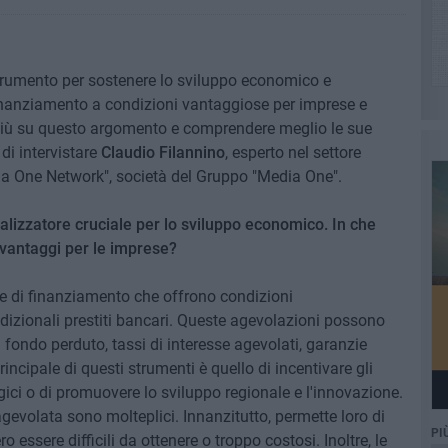
trumento per sostenere lo sviluppo economico e
finanziamento a condizioni vantaggiose per imprese e
i più su questo argomento e comprendere meglio le sue
di intervistare
Claudio Filannino
, esperto nel settore
ia One Network", società del Gruppo "Media One".
lizzatore cruciale per lo sviluppo economico. In che
 vantaggi per le imprese?
me di finanziamento che offrono condizioni
adizionali prestiti bancari. Queste agevolazioni possono
fondo perduto, tassi di interesse agevolati, garanzie
principale di questi strumenti è quello di incentivare gli
egici o di promuovere lo sviluppo regionale e l'innovazione.
agevolata sono molteplici. Innanzitutto, permette loro di
PI
 essere difficili da ottenere o troppo costosi. Inoltre, le