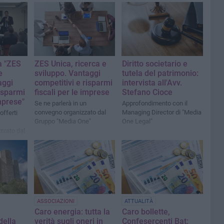
a "ZES
ZES Unica, ricerca e
Diritto societario e
e
sviluppo. Vantaggi
tutela del patrimonio:
aggi
competitivi e risparmi
intervista all'Avv.
risparmi
fiscali per le imprese
Stefano Cioce
imprese"
Se ne parlerà in un
Approfondimento con il
convegno organizzato dal
Managing Director di "Media
 offerti
Gruppo "Media One"
One Legal"
izzato dal
" al
ASSOCIAZIONI
ATTUALITÀ
Caro energia: tutta la
Caro bollette,
della
verità sugli oneri in
Confesercenti Bat: