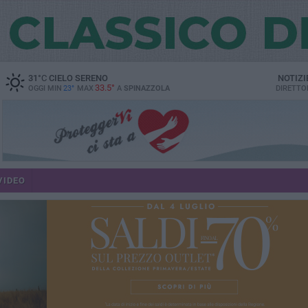
31
°C
CIELO SERENO
NOTIZI
33.5°
OGGI MIN
23°
MAX
A
SPINAZZOLA
DIRETTO
VIDEO