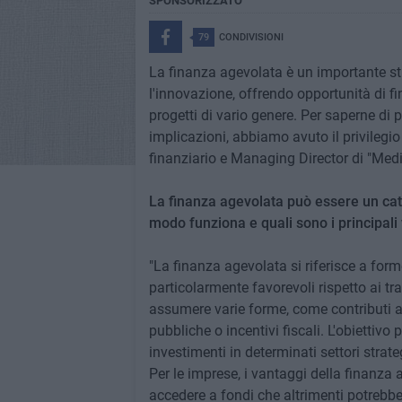
SPONSORIZZATO
79
CONDIVISIONI
La finanza agevolata è un importante s
l'innovazione, offrendo opportunità di 
progetti di vario genere. Per saperne d
implicazioni, abbiamo avuto il privilegio 
finanziario e Managing Director di "Med
La finanza agevolata può essere un cata
modo funziona e quali sono i principali
"La finanza agevolata si riferisce a for
particolarmente favorevoli rispetto ai tr
assumere varie forme, come contributi a 
pubbliche o incentivi fiscali. L'obiettivo 
investimenti in determinati settori strat
Per le imprese, i vantaggi della finanza 
accedere a fondi che altrimenti potrebbero