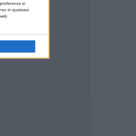
 preferenze si
nso in qualsiasi
 web.