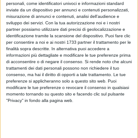
personali, come identificatori univoci e informazioni standard
inviate da un dispositivo per annunci e contenuti personalizzati,
misurazione di annunci e contenuti, analisi dell'audience e
9
sviluppo dei servizi.
Con la tua autorizzazione noi e i nostri
partner possiamo utilizzare dati precisi di geolocalizzazione e
identificazione tramite la scansione del dispositivo. Puoi fare clic
per consentire a noi e ai nostri 1733 partner il trattamento per le
«I commercianti e i ristoratori sono ormai allo stremo per il
finalità sopra descritte. In alternativa puoi accedere a
caro bollette. Non è possibile constatare che a distanza di un
informazioni più dettagliate e modificare le tue preferenze prima
anno i costi per i consumi di energia e di gas siano
di acconsentire o di negare il consenso.
Si rende noto che alcuni
addirittura triplicati». Lo ha affernati
Francesco Petruzzelli
,
trattamenti dei dati personali possono non richiedere il tuo
presidente Fiepet Confesercenti Bat, presidente di
consenso, ma hai il diritto di opporti a tale trattamento. Le tue
preferenze si applicheranno solo a questo sito web. Puoi
Confesercenti Barletta e gestore di tre locali.
modificare le tue preferenze o revocare il consenso in qualsiasi
momento tornando su questo sito e facendo clic sul pulsante
«Una situazione che sto vivendo sulla mia pelle. Per il mese
"Privacy" in fondo alla pagina web.
di luglio 2022 mi sono visto recapitare una bolletta di oltre
12 mila euro e per fare fronte ad una simile cifra, mai
ricevuta prima, ho chiesto, come per legge, una dilazione in
tre rate che però mi è stata respinta.
Da luglio 2021 ad agosto 2022 ho pagato di energia