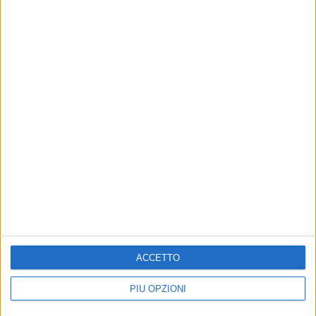
Altri contenuti a tema
VITA DI CITTÀ
The story of my life
Tornano i Piccoli già grandi con un
nuovo videoclip
ACCETTO
Iscriviti alla Newsletter
PIÙ OPZIONI
Iscriviti