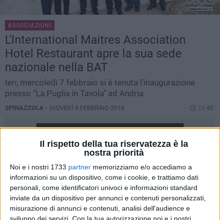
ASSOCIAZIONI
L'International Maitres Association
Hotel Restaurant apre la sua sede
nazionale nella BAT
Ieri, mercoledì 7 febbraio si è tenuta l’inaugurazione
presso “La Puglia in Tavola" ad Andria
SPINAZZOLA -
GIOVEDÌ 8 FEBBRAIO 2018
11.45
Il rispetto della tua riservatezza è la
nostra priorità
Noi e i nostri 1733
partner
memorizziamo e/o accediamo a
informazioni su un dispositivo, come i cookie, e trattiamo dati
personali, come identificatori univoci e informazioni standard
inviate da un dispositivo per annunci e contenuti personalizzati,
misurazione di annunci e contenuti, analisi dell'audience e
sviluppo dei servizi.
Con la tua autorizzazione noi e i nostri