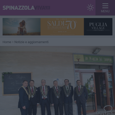
MENU
Home
Notizie e aggiornamenti