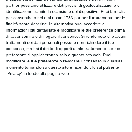
partner possiamo utilizzare dati precisi di geolocalizzazione e
identificazione tramite la scansione del dispositivo. Puoi fare clic
per consentire a noi e ai nostri 1733 partner il trattamento per le
finalità sopra descritte. In alternativa puoi accedere a
1
informazioni più dettagliate e modificare le tue preferenze prima
di acconsentire o di negare il consenso.
Si rende noto che alcuni
trattamenti dei dati personali possono non richiedere il tuo
consenso, ma hai il diritto di opporti a tale trattamento. Le tue
È arrivata ad Andria, più precisamente presso "La Puglia in
preferenze si applicheranno solo a questo sito web. Puoi
Tavola", in via Castel del Monte n.23, la sede Regionale e
modificare le tue preferenze o revocare il consenso in qualsiasi
Nazionale dell'I.M.A.H.R. (International Maitres Association
momento tornando su questo sito e facendo clic sul pulsante
Hotel Restaurant), un progetto internazionale che valorizza e
"Privacy" in fondo alla pagina web.
coinvolge tutte quelle aziende ed eccellenze che fanno del
Made in Italy la loro "mission" nel campo della ristorazione e
dell'ospitalità.
L'IMAHR, con le sue 23 delegazioni italiane (Siracusa, Sicilia
occidentale, Taormina, Romagna, Piemonte e Val D'Aosta,
Calabria, Milano, Roma, Ancona, Terre di Bari, Sardegna,
Albano Terre Colli Uganei, Mantova, Bologna, Taranto,