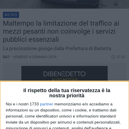
METEO
Maltempo la limitazione del traffico ai
mezzi pesanti non coinvolge i servizi
pubblici essenziali
La precisazione giunge dalla Prefettura di Barletta
BAT -
VENERDÌ 4 GENNAIO 2019
12.33
Il rispetto della tua riservatezza è la
nostra priorità
Noi e i nostri 1733
partner
memorizziamo e/o accediamo a
informazioni su un dispositivo, come i cookie, e trattiamo dati
personali, come identificatori univoci e informazioni standard
inviate da un dispositivo per annunci e contenuti personalizzati,
misurazione di annunci e contenuti, analisi dell'audience e