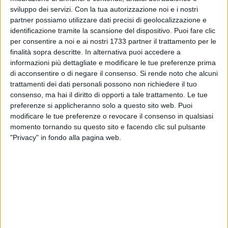
sviluppo dei servizi.
Con la tua autorizzazione noi e i nostri
partner possiamo utilizzare dati precisi di geolocalizzazione e
identificazione tramite la scansione del dispositivo. Puoi fare clic
1
per consentire a noi e ai nostri 1733 partner il trattamento per le
finalità sopra descritte. In alternativa puoi accedere a
informazioni più dettagliate e modificare le tue preferenze prima
di acconsentire o di negare il consenso.
Si rende noto che alcuni
Con riferimento all'ordinanza della Prefettura di Barletta del
trattamenti dei dati personali possono non richiedere il tuo
3 gennaio 2019, adottata per la limitazione del traffico dei
consenso, ma hai il diritto di opporti a tale trattamento. Le tue
mezzi pesanti a causa delle avverse condizioni meteo, viene
preferenze si applicheranno solo a questo sito web. Puoi
precisato dallo stesso Ufficio territoriale del Governo quanto
modificare le tue preferenze o revocare il consenso in qualsiasi
segue: "che la stessa ordinanza non limita la circolazione su
momento tornando su questo sito e facendo clic sul pulsante
"Privacy" in fondo alla pagina web.
tutta la rete stradale della provincia di Barletta Andria Trani
per gli automezzi pesanti adibiti a servizi pubblici essenziali,
incluso il trasporto passeggeri su gomma, con dotazioni
antineve idonee (pneumatici da neve, catene ecc.), salvo
eventuali valutazioni locali demandate alle società esercenti
i relativi servizi in raccordo con gli enti proprietari/gestori
delle strade e con le forze dell'ordine".