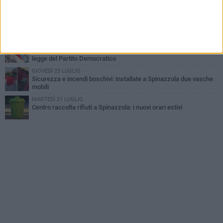
estivi
GIOVEDÌ 23 LUGLIO
Cordoglio della Città di Spinazzola per la scomparsa del dott.
Giuseppe Rago
GIOVEDÌ 30 LUGLIO
Aree Interne, a Spinazzola la presentazione della proposta di
legge del Partito Democratico
GIOVEDÌ 23 LUGLIO
Sicurezza e incendi boschivi: installate a Spinazzola due vasche
mobili
MARTEDÌ 21 LUGLIO
Centro raccolta rifiuti a Spinazzola: i nuovi orari estivi