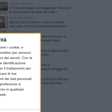
LUNEDÌ 3 AGOSTO
Il Treno dei Sapori: un viaggio per rilanciare
la storica ferrovia Gioia del Colle –
cchetta Sant’Antonio
MARTEDÌ 9 GIUGNO
Spinazzola si prepara a vivere la festa
patronale di Maria Santissima del Bosco
GIOVEDÌ 23 LUGLIO
Cordoglio della Città di Spinazzola per la
ità
scomparsa del dott. Giuseppe Rago
GIOVEDÌ 2 LUGLIO
ome i cookie, e
Ferie artistiche 2026: al via a Spinazzola il
spositivo per annunci
cartellone degli eventi estivi
o dei servizi.
Con la
GIOVEDÌ 30 LUGLIO
e identificazione
Aree Interne, a Spinazzola la
er il trattamento per
presentazione della proposta di legge del
rtito Democratico
icare le tue
GIOVEDÌ 30 LUGLIO
ti dei dati personali
A Spinazzola istituzioni e territori uniti per
valorizzare la ferrovia Gioia del Colle–
 preferenze si
cchetta Sant'Antonio
nso in qualsiasi
 web.