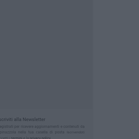
scriviti alla Newsletter
egistrati per ricevere aggiornamenti e contenuti da
pinazzola nella tua casella di posta
Iscrivendoti
ccetti i
termini
e la
privacy policy