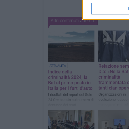
Altri contenuti a tema
Relazione sem
ATTUALITÀ
Dia: «Nella Ba
Indice della
criminalità
criminalità 2024, la
frammentata 
Bat al primo posto in
tanti clan oper
Italia per i furti d'auto
Organizzazioni in
I risultati del report del Sole
evoluzione, capaci 
24 Ore basato sul numero di
coniugare i metodi 
denunce dei reati
"classici" con le inf
nell'economia lega