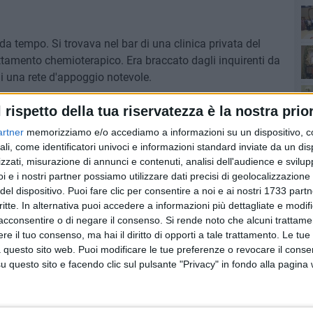
da tempo. Si trovava nel bar di una clinica privata del
Ro
ttamento chemioterapico. Era braccato dagli inquirenti da
 una rete d'appoggio notevole.
l rispetto della tua riservatezza è la nostra prior
ratore di Palermo, Maurizio de Lucia, e dal procuratore
 stato scortato verso la Stazione dei Carabinieri di San
artner
memorizziamo e/o accediamo a informazioni su un dispositivo, c
ali, come identificatori univoci e informazioni standard inviate da un di
zzati, misurazione di annunci e contenuti, analisi dell'audience e svilupp
i e i nostri partner possiamo utilizzare dati precisi di geolocalizzazione 
ostra di non arrendersi di fronte alla mafia» ha
del dispositivo. Puoi fare clic per consentire a noi e ai nostri 1733 partn
iorgia Meloni. «All'indomani dell'anniversario dell'arresto
Pa
critte. In alternativa puoi accedere a informazioni più dettagliate e modif
lità organizzata è stato assicurato alla giustizia».
acconsentire o di negare il consenso.
Si rende noto che alcuni trattamen
e il tuo consenso, ma hai il diritto di opporti a tale trattamento. Le tue
Ro
 questo sito web. Puoi modificare le tue preferenze o revocare il conse
questo sito e facendo clic sul pulsante "Privacy" in fondo alla pagina