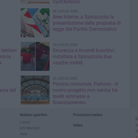
Sant’Antonio
30 LUGLIO 2026
Aree Interne, a Spinazzola la
a
presentazione della proposta di
legge del Partito Democratico
23 LUGLIO 2026
territori
Sicurezza e incendi boschivi:
rrovia
installate a Spinazzola due
a
vasche mobili
22 LUGLIO 2026
Piscina comunale, Patruno: «Il
rsa del
nostro progetto non rientra tra
quelli ammessi a
finanziamento»
Notizie sportive
Previsioni meteo
I
Calcio
Video
R
Arti Marziali
S
Vela
a