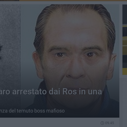
o arrestato dai Ros in una
tanza del temuto boss mafioso
09.45