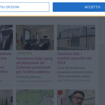
PIÙ OPZIONI
ACCETTO
estrale
Questura Bat, i
TERRITORIO
t una
risultati operativi del
Fenomeno baby gang
2022
all'attenzione del
con
Comitato provinciale
Circa 850 le denunce
ativi»
per l'ordine pubblico
presentate nell'anno solare,
150 le autovetture rubate
Il Prefetto Riflesso:
che la Polizia di Stato ha
di
«Originato prevalentemente
ritrovato e restituito ai
criminali
da situazioni di disagio
legittimi proprietari
iltrazioni
familiare o sociale»
9
le