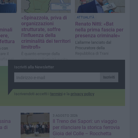
«Spinazzola, priva di
ATTUALITÀ
organizzazioni
Renato Nitti: «Bat
strutturate, soffre
iminali
nella prima fascia per
l'influenza della
pere,
presenza criminale»
criminalità dei territori
fettura
L'allarme lanciato dal
limitrofi»
Procuratore della
a con
Repubblica di Trani
are il
È quanto emerge dalla
afia nel
relazione sull'attività svolta
trutture
dalla Direzione investigativa
Iscriviti alla Newsletter
antimafia nel secondo
semestre 2021
Iscriviti
Iscrivendoti accetti i
termini
e la
privacy policy
3 AGOSTO 2026
ssina
Il Treno dei Sapori: un viaggio
a di
per rilanciare la storica ferrovia
Gioia del Colle – Rocchetta