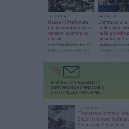
ATTUALITÀ
ATTUALITÀ
Nasce in Prefettura
Contrasto alle
un osservatorio sulle
infiltrazioni cr
tensioni economico-
nelle grandi o
sociali
incontro in Pre
Sarà formalmente istituito
Giornata promoss
nelle prossime settimane
l'obiettivo di rafforz
monitoraggio antim
settore delle infras
RICEVI AGGIORNAMENTI E
CONTENUTI DA SPINAZZOLA
GRATIS
NELLA TUA E-MAIL
5 AGOSTO 2026
“Traversata Stretto di Me
2026”: l’impresa dell’atlet
Spinazzola Sebastiano