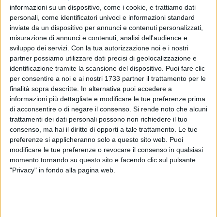
informazioni su un dispositivo, come i cookie, e trattiamo dati
personali, come identificatori univoci e informazioni standard
inviate da un dispositivo per annunci e contenuti personalizzati,
misurazione di annunci e contenuti, analisi dell'audience e
sviluppo dei servizi.
Con la tua autorizzazione noi e i nostri
partner possiamo utilizzare dati precisi di geolocalizzazione e
identificazione tramite la scansione del dispositivo. Puoi fare clic
per consentire a noi e ai nostri 1733 partner il trattamento per le
finalità sopra descritte. In alternativa puoi accedere a
informazioni più dettagliate e modificare le tue preferenze prima
di acconsentire o di negare il consenso.
Si rende noto che alcuni
I filoni di indagine proseguiti sempre nel 2017 con le
trattamenti dei dati personali possono non richiedere il tuo
operazioni "Point Break" e "Point Break 2" hanno rivelato
consenso, ma hai il diritto di opporti a tale trattamento. Le tue
preferenze si applicheranno solo a questo sito web. Puoi
come il predetto gruppo fosse dedito ad una
innumerevole
modificare le tue preferenze o revocare il consenso in qualsiasi
serie di estorsioni a danno di operatori commerciali
tranesi
momento tornando su questo sito e facendo clic sul pulsante
e dirigesse un altro sodalizio criminale impegnato nello
"Privacy" in fondo alla pagina web.
spaccio di sostanze stupefacenti. Sotto il profilo evolutivo gli
arresti dei componenti apicali potrebbero determinare in quel
territorio l'accrescere delle mire espansionistiche di altri
gruppi malavitosi ovvero rafforzare la presenza del clan