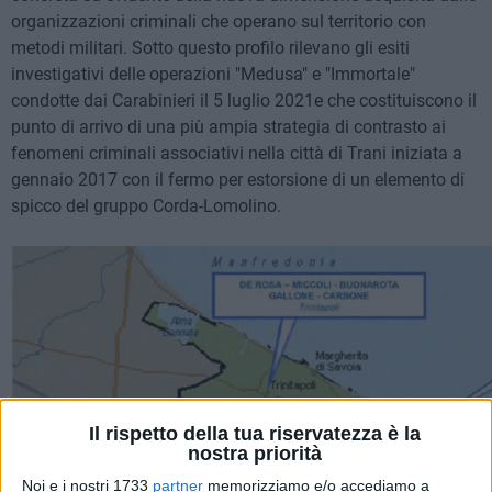
organizzazioni criminali che operano sul territorio con
metodi militari. Sotto questo profilo rilevano gli esiti
investigativi delle operazioni "Medusa" e "Immortale"
condotte dai Carabinieri il 5 luglio 2021e che costituiscono il
punto di arrivo di una più ampia strategia di contrasto ai
fenomeni criminali associativi nella città di Trani iniziata a
gennaio 2017 con il fermo per estorsione di un elemento di
spicco del gruppo Corda-Lomolino.
Il rispetto della tua riservatezza è la
nostra priorità
Noi e i nostri 1733
partner
memorizziamo e/o accediamo a