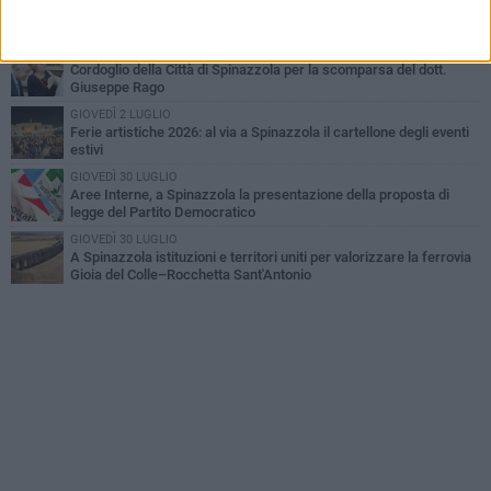
Spinazzola si prepara a vivere la festa patronale di Maria
Santissima del Bosco
GIOVEDÌ 23 LUGLIO
Cordoglio della Città di Spinazzola per la scomparsa del dott.
Giuseppe Rago
GIOVEDÌ 2 LUGLIO
Ferie artistiche 2026: al via a Spinazzola il cartellone degli eventi
estivi
GIOVEDÌ 30 LUGLIO
Aree Interne, a Spinazzola la presentazione della proposta di
legge del Partito Democratico
GIOVEDÌ 30 LUGLIO
A Spinazzola istituzioni e territori uniti per valorizzare la ferrovia
Gioia del Colle–Rocchetta Sant'Antonio