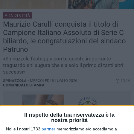
VITA DI CITTÀ
Maurizio Carulli conquista il titolo di
Campione Italiano Assoluto di Serie C
biliardo, le congratulazioni del sindaco
Patruno
«Spinazzola festeggia con te questo importante
traguardo e ti augura che sia solo il primo di tanti altri
successi»
SPINAZZOLA -
MERCOLEDÌ 8 LUGLIO 2026
10.14
COMUNICATO STAMPA
Il rispetto della tua riservatezza è la
nostra priorità
Noi e i nostri 1733
partner
memorizziamo e/o accediamo a