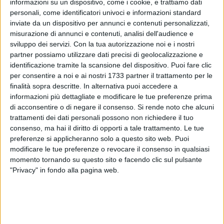
informazioni su un dispositivo, come i cookie, e trattiamo dati
personali, come identificatori univoci e informazioni standard
inviate da un dispositivo per annunci e contenuti personalizzati,
misurazione di annunci e contenuti, analisi dell'audience e
sviluppo dei servizi.
Con la tua autorizzazione noi e i nostri
partner possiamo utilizzare dati precisi di geolocalizzazione e
identificazione tramite la scansione del dispositivo. Puoi fare clic
per consentire a noi e ai nostri 1733 partner il trattamento per le
finalità sopra descritte. In alternativa puoi accedere a
informazioni più dettagliate e modificare le tue preferenze prima
di acconsentire o di negare il consenso.
Si rende noto che alcuni
trattamenti dei dati personali possono non richiedere il tuo
Grande soddisfazione da parte della comunità di Spinazzola
consenso, ma hai il diritto di opporti a tale trattamento. Le tue
per il traguardo raggiunto da Maurizio Carulli che ha
preferenze si applicheranno solo a questo sito web. Puoi
conquistato il titolo di Campione Italiano Assoluto di Serie C
modificare le tue preferenze o revocare il consenso in qualsiasi
biliardo disciplina Pool. Anche il sindaco ha voluto rivolgere
momento tornando su questo sito e facendo clic sul pulsante
un messaggio per congratularsi con il giovane campione:
"Privacy" in fondo alla pagina web.
Ci sono traguardi che riempiono di orgoglio
un'intera comunità, e quello raggiunto dal
nostro concittadino Maurizio Carulli è
certamente uno di questi. A nome della città