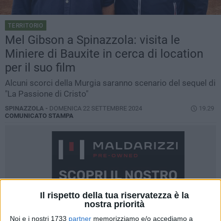
TERRITORIO
Mel Gibson a Spinazzola: visita le
Miniere di Bauxite in cerca di location
per il suo film
Alcuni scorci della Murgia saranno scenario del sequel di
"La Passione di Cristo"
SPINAZZOLA -
DOMENICA 22 SETTEMBRE 2024
19.29
COMUNICATO STAMPA
Il rispetto della tua riservatezza è la
nostra priorità
Noi e i nostri 1733
partner
memorizziamo e/o accediamo a