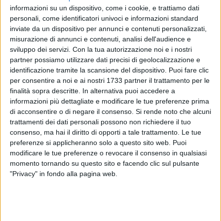
informazioni su un dispositivo, come i cookie, e trattiamo dati
personali, come identificatori univoci e informazioni standard
inviate da un dispositivo per annunci e contenuti personalizzati,
misurazione di annunci e contenuti, analisi dell'audience e
sviluppo dei servizi.
Con la tua autorizzazione noi e i nostri
82
partner possiamo utilizzare dati precisi di geolocalizzazione e
identificazione tramite la scansione del dispositivo. Puoi fare clic
per consentire a noi e ai nostri 1733 partner il trattamento per le
finalità sopra descritte. In alternativa puoi accedere a
Hollywood torna nell'Alta Murgia! Il Parco Nazionale dell'Alta
informazioni più dettagliate e modificare le tue preferenze prima
Murgia ha accolto un ospite d'eccezione:
Mel Gibso
n, icona
di acconsentire o di negare il consenso.
Si rende noto che alcuni
del cinema mondiale, che ha scelto il nostro territorio per
trattamenti dei dati personali possono non richiedere il tuo
cercare le location dell'atteso sequel del film "La Passione di
consenso, ma hai il diritto di opporti a tale trattamento. Le tue
Cristo".
preferenze si applicheranno solo a questo sito web. Puoi
modificare le tue preferenze o revocare il consenso in qualsiasi
momento tornando su questo sito e facendo clic sul pulsante
L'attore e regista è stato affascinato dalla maestosità delle
"Privacy" in fondo alla pagina web.
Miniere di Bauxite
e dalla suggestiva
Rocca del Garagnone
,
luoghi intrisi di storia e bellezza selvaggia, perfetti per dare
vita a nuove emozioni cinematografiche.