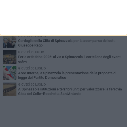
LUNEDÌ 3 AGOSTO
Il Treno dei Sapori: un viaggio per rilanciare la storica ferrovia
Gioia del Colle – Rocchetta Sant’Antonio
MARTEDÌ 9 GIUGNO
Spinazzola si prepara a vivere la festa patronale di Maria
Santissima del Bosco
GIOVEDÌ 23 LUGLIO
Cordoglio della Città di Spinazzola per la scomparsa del dott.
Giuseppe Rago
GIOVEDÌ 2 LUGLIO
Ferie artistiche 2026: al via a Spinazzola il cartellone degli eventi
estivi
GIOVEDÌ 30 LUGLIO
Aree Interne, a Spinazzola la presentazione della proposta di
legge del Partito Democratico
GIOVEDÌ 30 LUGLIO
A Spinazzola istituzioni e territori uniti per valorizzare la ferrovia
Gioia del Colle–Rocchetta Sant'Antonio