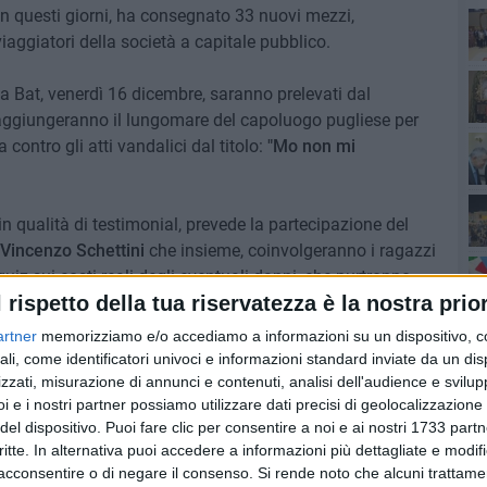
in questi giorni, ha consegnato 33 nuovi mezzi,
viaggiatori della società a capitale pubblico.
Ro
ella Bat, venerdì 16 dicembre, saranno prelevati dal
raggiungeranno il lungomare del capoluogo pugliese per
contro gli atti vandalici dal titolo:
"Mo non mi
in qualità di testimonial, prevede la partecipazione del
Vincenzo Schettini
che insieme, coinvolgeranno i ragazzi
quiz sui costi reali degli eventuali danni, che purtroppo
l rispetto della tua riservatezza è la nostra prior
elliere, vetri, ecc.
Pa
artner
memorizziamo e/o accediamo a informazioni su un dispositivo, c
te dei vertici aziendali della Stp un
progetto
riservato a
ali, come identificatori univoci e informazioni standard inviate da un di
barese e della Bat
per diffondere la cultura della cosa
Ro
zzati, misurazione di annunci e contenuti, analisi dell'audience e svilupp
i e i nostri partner possiamo utilizzare dati precisi di geolocalizzazione 
ezzi pubblici su cui viaggiamo sono nostri e, come tali,
del dispositivo. Puoi fare clic per consentire a noi e ai nostri 1733 partn
miglior stato possibile.
critte. In alternativa puoi accedere a informazioni più dettagliate e modif
acconsentire o di negare il consenso.
Si rende noto che alcuni trattamen
Antonio Decaro
, dell'assessore regionale ai trasporti