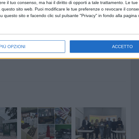
e il tuo consenso, ma hai il diritto di opporti a tale trattamento. Le tue
i
Amedeo Bottaro
, del presidente della Provincia Bat
 questo sito web. Puoi modificare le tue preferenze o revocare il conse
lla Polizia Locale di Bari
Michele Palumbo
, del
questo sito e facendo clic sul pulsante "Privacy" in fondo alla pagina
 infine del presidente e dell'amministratore delegato della
PIÙ OPZIONI
ACCETTO