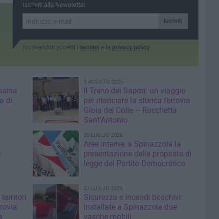
Iscriviti alla Newsletter
Iscriviti
Iscrivendoti accetti i
termini
e la
privacy policy
3 AGOSTO 2026
ssina
Il Treno dei Sapori: un viaggio
a di
per rilanciare la storica ferrovia
Gioia del Colle – Rocchetta
Sant’Antonio
30 LUGLIO 2026
Aree Interne, a Spinazzola la
a
presentazione della proposta di
legge del Partito Democratico
23 LUGLIO 2026
territori
Sicurezza e incendi boschivi:
rrovia
installate a Spinazzola due
a
vasche mobili