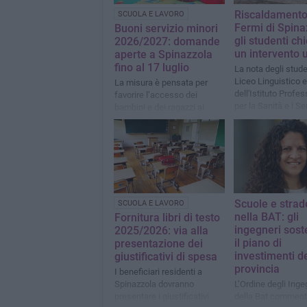
Riscaldamento
SCUOLA E LAVORO
Fermi di Spina
Buoni servizio minori
gli studenti c
2026/2027: domande
un intervento 
aperte a Spinazzola
fino al 17 luglio
La nota degli stude
Liceo Linguistico e
La misura è pensata per
dell'Istituto Profe
favorire l’accesso dei
per la Sanità e i Ser
bambini e dei ragazzi ai
Sociali “E. Fermi” d
servizi educativi
Spinazzola
Scuole e strad
SCUOLA E LAVORO
nella BAT: gli
Fornitura libri di testo
ingegneri sos
2025/2026: via alla
il piano di
presentazione dei
investimenti de
giustificativi di spesa
provincia
I beneficiari residenti a
Spinazzola dovranno
L’Ordine degli Inge
presentare i giustificativi
della Bat comment