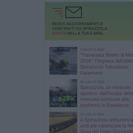
entro il 30 novembre
finanziamenti per aule,
palestre, banchi e
segnaletica
RICEVI AGGIORNAMENTI E
CONTENUTI DA SPINAZZOLA
GRATIS
NELLA TUA E-MAIL
5 AGOSTO 2026
“Traversata Stretto di Me
2026”: l’impresa dell’atlet
Spinazzola Sebastiano
Galantucci
30 LUGLIO 2026
Spinazzola, un miracolo
sportivo: dall’incubo dell
mancata iscrizione alla
conferma in Eccellenza
30 LUGLIO 2026
A Spinazzola istituzioni e 
uniti per valorizzare la fe
Gioia del Colle–Rocchett