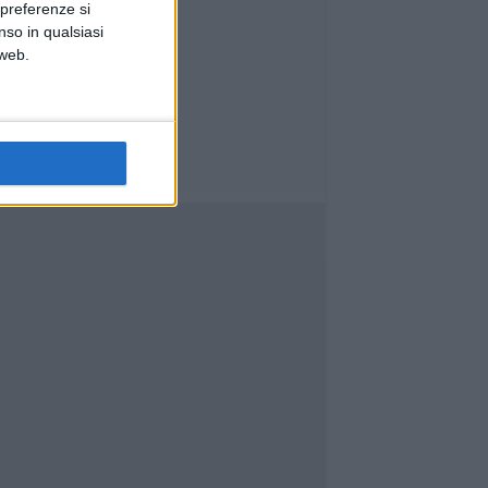
 preferenze si
nso in qualsiasi
 web.