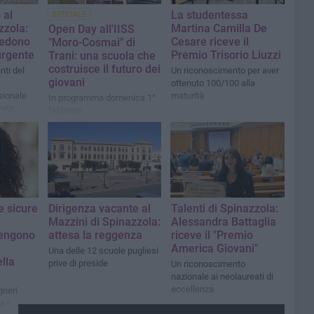
 al
La studentessa
SPECIALE
zzola:
Martina Camilla De
Open Day all'IISS
hiedono
Cesare riceve il
"Moro-Cosmai" di
urgente
Premio Trisorio Liuzzi
Trani: una scuola che
costruisce il futuro dei
nti del
Un riconoscimento per aver
giovani
ottenuto 100/100 alla
ssionale
maturità
In programma domenica 1°
vizi
febbraio
i
e sicure
Dirigenza vacante al
Talenti di Spinazzola:
Mazzini di Spinazzola:
Alessandra Battaglia
tengono
attesa la reggenza
riceve il "Premio
America Giovani"
Una delle 12 scuole pugliesi
lla
prive di preside
Un riconoscimento
nazionale ai neolaureati di
eccellenza
gneri
a i