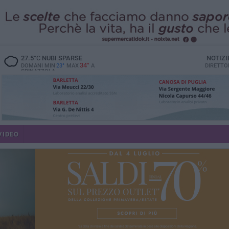
27.5
°C
NUBI SPARSE
NOTIZI
34°
DOMANI MIN
23°
MAX
A
DIRETTO
SPINAZZOLA
VIDEO