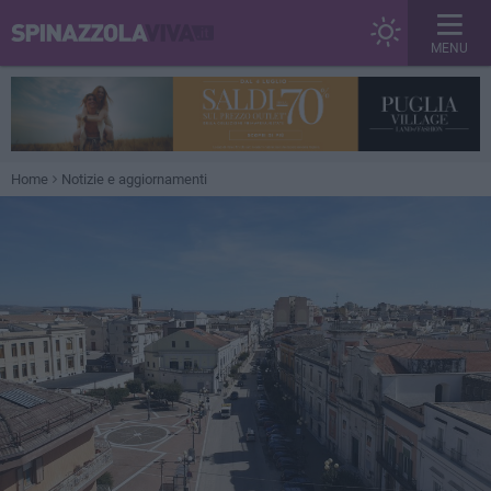
MENU
Home
Notizie e aggiornamenti