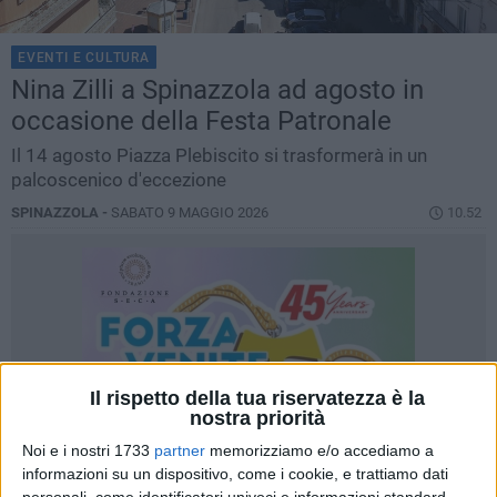
EVENTI E CULTURA
Nina Zilli a Spinazzola ad agosto in
occasione della Festa Patronale
Il 14 agosto Piazza Plebiscito si trasformerà in un
palcoscenico d'eccezione
SPINAZZOLA -
SABATO 9 MAGGIO 2026
10.52
Il rispetto della tua riservatezza è la
nostra priorità
Noi e i nostri 1733
partner
memorizziamo e/o accediamo a
informazioni su un dispositivo, come i cookie, e trattiamo dati