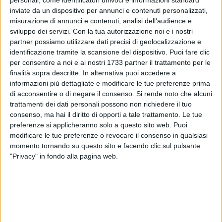
personali, come identificatori univoci e informazioni standard
inviate da un dispositivo per annunci e contenuti personalizzati,
misurazione di annunci e contenuti, analisi dell'audience e
sviluppo dei servizi.
Con la tua autorizzazione noi e i nostri
partner possiamo utilizzare dati precisi di geolocalizzazione e
identificazione tramite la scansione del dispositivo. Puoi fare clic
per consentire a noi e ai nostri 1733 partner il trattamento per le
Spinazzola si prepara a vivere una serata indimenticabile. Il
finalità sopra descritte. In alternativa puoi accedere a
14 agosto Piazza Plebiscito si trasformerà in un
informazioni più dettagliate e modificare le tue preferenze prima
di acconsentire o di negare il consenso.
Si rende noto che alcuni
palcoscenico d'eccezione per la serata conclusiva della
trattamenti dei dati personali possono non richiedere il tuo
Festa Patronale: sul palco salirà Nina Zilli con il suo Wonder
consenso, ma hai il diritto di opporti a tale trattamento. Le tue
Tour.
preferenze si applicheranno solo a questo sito web. Puoi
modificare le tue preferenze o revocare il consenso in qualsiasi
Una delle voci più amate della musica italiana arriva a
momento tornando su questo sito e facendo clic sul pulsante
Spinazzola per regalare ai presenti un concerto straordinario
"Privacy" in fondo alla pagina web.
che chiuderà in bellezza i festeggiamenti in onore della
Madonna del Bosco. Non mancate a questo appuntamento
unico. Musica, emozioni e la magia di una serata estiva che
resterà nel cuore.