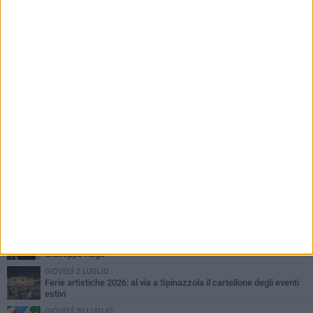
PIÙ LETTI QUESTA SETTIMANA
LUNEDÌ 3 AGOSTO
Il Treno dei Sapori: un viaggio per rilanciare la storica ferrovia
Gioia del Colle – Rocchetta Sant’Antonio
MARTEDÌ 9 GIUGNO
Spinazzola si prepara a vivere la festa patronale di Maria
Santissima del Bosco
GIOVEDÌ 23 LUGLIO
Cordoglio della Città di Spinazzola per la scomparsa del dott.
Giuseppe Rago
GIOVEDÌ 2 LUGLIO
Ferie artistiche 2026: al via a Spinazzola il cartellone degli eventi
estivi
GIOVEDÌ 30 LUGLIO