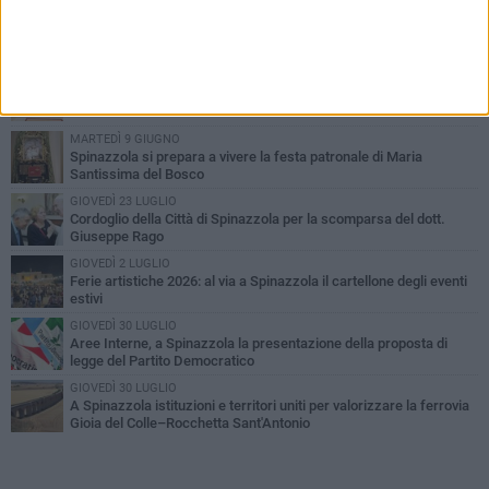
PIÙ LETTI QUESTA SETTIMANA
LUNEDÌ 3 AGOSTO
Il Treno dei Sapori: un viaggio per rilanciare la storica ferrovia
Gioia del Colle – Rocchetta Sant’Antonio
MARTEDÌ 9 GIUGNO
Spinazzola si prepara a vivere la festa patronale di Maria
Santissima del Bosco
GIOVEDÌ 23 LUGLIO
Cordoglio della Città di Spinazzola per la scomparsa del dott.
Giuseppe Rago
GIOVEDÌ 2 LUGLIO
Ferie artistiche 2026: al via a Spinazzola il cartellone degli eventi
estivi
GIOVEDÌ 30 LUGLIO
Aree Interne, a Spinazzola la presentazione della proposta di
legge del Partito Democratico
GIOVEDÌ 30 LUGLIO
A Spinazzola istituzioni e territori uniti per valorizzare la ferrovia
Gioia del Colle–Rocchetta Sant'Antonio