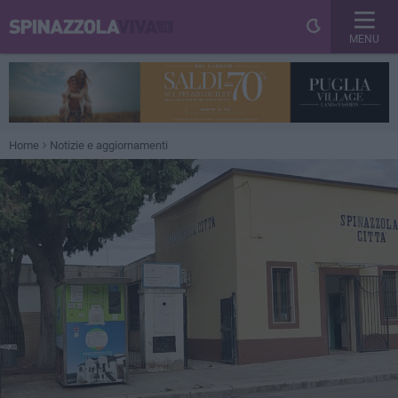
MENU
Home
Notizie e aggiornamenti