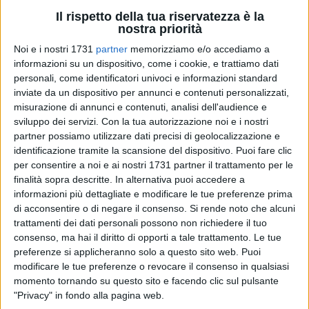
Il rispetto della tua riservatezza è la
nostra priorità
8
Noi e i nostri 1731
partner
memorizziamo e/o accediamo a
informazioni su un dispositivo, come i cookie, e trattiamo dati
personali, come identificatori univoci e informazioni standard
E' stato installato sul territorio comunale, un nuovo
inviate da un dispositivo per annunci e contenuti personalizzati,
ecompattatore, un macchinario innovativo in grado di
misurazione di annunci e contenuti, analisi dell'audience e
compattare e raccogliere le bottiglie in plastica PET, le
sviluppo dei servizi.
Con la tua autorizzazione noi e i nostri
comuni bottiglie dell'acqua che acquistiamo al bar e nei
partner possiamo utilizzare dati precisi di geolocalizzazione e
identificazione tramite la scansione del dispositivo. Puoi fare clic
supermercati.
per consentire a noi e ai nostri 1731 partner il trattamento per le
finalità sopra descritte. In alternativa puoi accedere a
L'ecompattatore, cosidetto "Mangiaplastica" è stato collocato
informazioni più dettagliate e modificare le tue preferenze prima
in via Roma, nei pressi della stazionetta e il suo acquisto è
di acconsentire o di negare il consenso.
Si rende noto che alcuni
stato reso possibile grazie al contributo del Ministero
trattamenti dei dati personali possono non richiedere il tuo
dell'Ambiente, nell'ottica di ridurre l'impatto ambientale e
consenso, ma hai il diritto di opporti a tale trattamento. Le tue
promuovere buone pratiche di riciclo.
preferenze si applicheranno solo a questo sito web. Puoi
modificare le tue preferenze o revocare il consenso in qualsiasi
L'iniziativa si colloca all'interno di una più ampia strategia di
momento tornando su questo sito e facendo clic sul pulsante
economia circolare, che unisce la riduzione dei rifiuti plastici
"Privacy" in fondo alla pagina web.
a un forte messaggio educativo: incentivare i cittadini a una