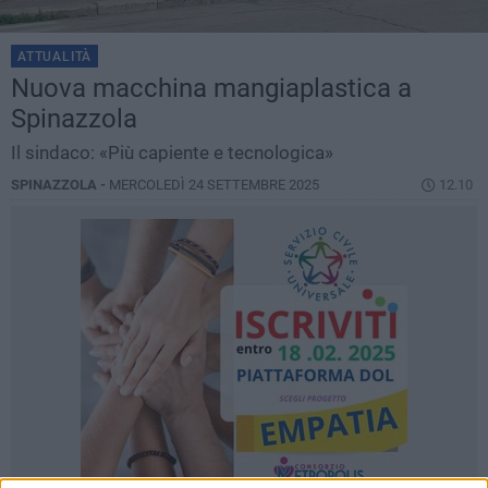
ATTUALITÀ
Nuova macchina mangiaplastica a
Spinazzola
Il sindaco: «Più capiente e tecnologica»
SPINAZZOLA -
MERCOLEDÌ 24 SETTEMBRE 2025
12.10