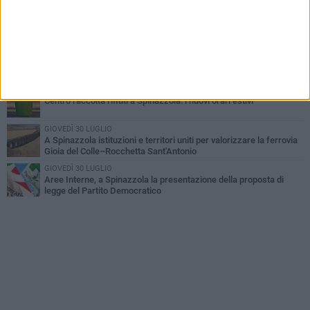
GIOVEDÌ 2 LUGLIO
Ferie artistiche 2026: al via a Spinazzola il cartellone degli eventi
estivi
GIOVEDÌ 23 LUGLIO
Cordoglio della Città di Spinazzola per la scomparsa del dott.
Giuseppe Rago
MARTEDÌ 21 LUGLIO
Centro raccolta rifiuti a Spinazzola: i nuovi orari estivi
GIOVEDÌ 30 LUGLIO
A Spinazzola istituzioni e territori uniti per valorizzare la ferrovia
Gioia del Colle–Rocchetta Sant'Antonio
GIOVEDÌ 30 LUGLIO
Aree Interne, a Spinazzola la presentazione della proposta di
legge del Partito Democratico