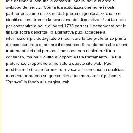
misurazione di annunci e contenuti, analisi dell'audience e
sviluppo dei servizi.
Con la tua autorizzazione noi e i nostri
partner possiamo utilizzare dati precisi di geolocalizzazione e
identificazione tramite la scansione del dispositivo. Puoi fare clic
per consentire a noi e ai nostri 1733 partner il trattamento per le
finalità sopra descritte. In alternativa puoi accedere a
Il Comune di Spinazzola informa la cittadinanza sugli orari
informazioni più dettagliate e modificare le tue preferenze prima
di apertura del Centro Comunale di Raccolta, servizio
di acconsentire o di negare il consenso.
Si rende noto che alcuni
fondamentale per il corretto conferimento dei rifiuti e per la
trattamenti dei dati personali possono non richiedere il tuo
consenso, ma hai il diritto di opporti a tale trattamento. Le tue
tutela dell'ambiente. Il centro sarà aperto al pubblico il lunedì
preferenze si applicheranno solo a questo sito web. Puoi
dalle ore 8:00 alle 11:00, mentre dal mercoledì al sabato
modificare le tue preferenze o revocare il consenso in qualsiasi
l'accesso sarà consentito dalle ore 9:00 alle 11:00. Nella
momento tornando su questo sito e facendo clic sul pulsante
giornata di martedì il centro resterà chiuso. Anche il giovedì
"Privacy" in fondo alla pagina web.
l'apertura sarà limitata alla fascia mattutina, con chiusura
nel pomeriggio.
È inoltre prevista un'apertura straordinaria: la prima
domenica di ogni mese il Centro di Raccolta sarà accessibile
ai cittadini dalle ore 9:00 alle 11:00, offrendo un'ulteriore
opportunità per conferire correttamente i materiali destinati