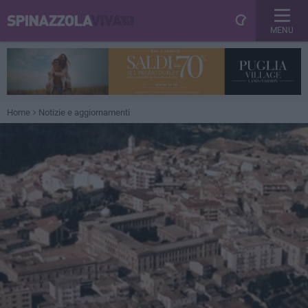
MENU
Home
Notizie e aggiornamenti