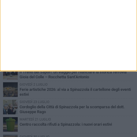
PIÙ LETTI QUESTA SETTIMANA
LUNEDÌ 3 AGOSTO
Il Treno dei Sapori: un viaggio per rilanciare la storica ferrovia
Gioia del Colle – Rocchetta Sant’Antonio
GIOVEDÌ 2 LUGLIO
Ferie artistiche 2026: al via a Spinazzola il cartellone degli eventi
estivi
GIOVEDÌ 23 LUGLIO
Cordoglio della Città di Spinazzola per la scomparsa del dott.
Giuseppe Rago
MARTEDÌ 21 LUGLIO
Centro raccolta rifiuti a Spinazzola: i nuovi orari estivi
GIOVEDÌ 30 LUGLIO