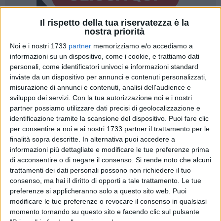
Il rispetto della tua riservatezza è la
nostra priorità
Noi e i nostri 1733
partner
memorizziamo e/o accediamo a
informazioni su un dispositivo, come i cookie, e trattiamo dati
personali, come identificatori univoci e informazioni standard
«Diciassette milioni di euro sono a disposizione dei Comuni
inviate da un dispositivo per annunci e contenuti personalizzati,
pugliesi che intendono procedere alla ristrutturazione e
misurazione di annunci e contenuti, analisi dell'audience e
sviluppo dei servizi.
Con la tua autorizzazione noi e i nostri
riqualificazione del proprio patrimonio architettonico e
partner possiamo utilizzare dati precisi di geolocalizzazione e
artistico». Ne dà notizia l'assessore regionale ai Beni
identificazione tramite la scansione del dispositivo. Puoi fare clic
Culturali, Gianni Liviano. Una notizia che potrebbe esser una
per consentire a noi e ai nostri 1733 partner il trattamento per le
opportunità enorme per tutti i comuni e le province
finalità sopra descritte. In alternativa puoi accedere a
proprietarie di beni architettonici da riqualificare e rendere
informazioni più dettagliate e modificare le tue preferenze prima
fruibili al pubblico per attività di svariato genere.
di acconsentire o di negare il consenso.
Si rende noto che alcuni
«L'assessorato all'Industria turistica e culturale della Regione
trattamenti dei dati personali possono non richiedere il tuo
consenso, ma hai il diritto di opporti a tale trattamento. Le tue
Puglia ha, infatti, emesso l'avviso pubblico per il
preferenze si applicheranno solo a questo sito web. Puoi
finanziamento di interventi di recupero, restauro e
modificare le tue preferenze o revocare il consenso in qualsiasi
valorizzazione di beni culturali - ha detto Liviano - immobili e
momento tornando su questo sito e facendo clic sul pulsante
mobili di interesse artistico e storico appartenenti a enti