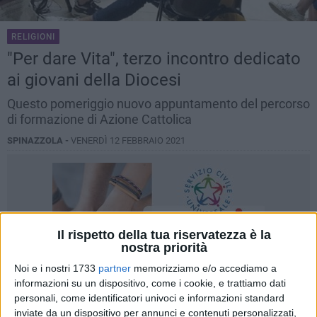
RELIGIONI
"Per dare Vita", terzo incontro dedicato
ai giovani della Diocesi
Questo pomeriggio nuovo appuntamento del percorso
di formazione di Azione Cattolica
SPINAZZOLA -
VENERDÌ 12 FEBBRAIO 2021
Il rispetto della tua riservatezza è la
nostra priorità
Noi e i nostri 1733
partner
memorizziamo e/o accediamo a
informazioni su un dispositivo, come i cookie, e trattiamo dati
personali, come identificatori univoci e informazioni standard
inviate da un dispositivo per annunci e contenuti personalizzati,