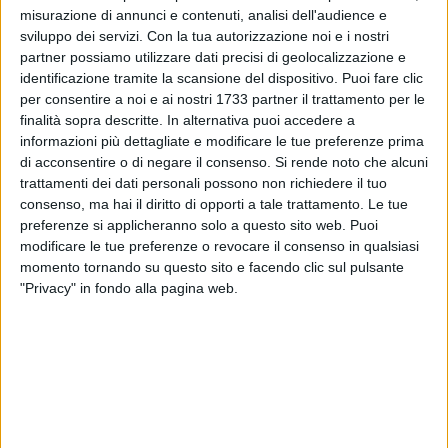
misurazione di annunci e contenuti, analisi dell'audience e
sviluppo dei servizi.
Con la tua autorizzazione noi e i nostri
partner possiamo utilizzare dati precisi di geolocalizzazione e
2
identificazione tramite la scansione del dispositivo. Puoi fare clic
per consentire a noi e ai nostri 1733 partner il trattamento per le
finalità sopra descritte. In alternativa puoi accedere a
informazioni più dettagliate e modificare le tue preferenze prima
È in programma questo pomeriggio un nuovo appuntamento
di acconsentire o di negare il consenso.
Si rende noto che alcuni
del percorso di formazione promosso per l'anno associativo
trattamenti dei dati personali possono non richiedere il tuo
2020-2021 dal settore giovani dell'Azione Cattolica
consenso, ma hai il diritto di opporti a tale trattamento. Le tue
diocesana coordinato da don Fabrizio Caponio, Lorenzo
preferenze si applicheranno solo a questo sito web. Puoi
modificare le tue preferenze o revocare il consenso in qualsiasi
Farella e Ippolita Basile.
momento tornando su questo sito e facendo clic sul pulsante
"Privacy" in fondo alla pagina web.
Prosegue dunque il cammino formativo con l'Enciclica
"Fratelli tutti" di Papa Francesco, che ha aperto i battenti lo
scorso 11 dicembre 2020.
La terza tappa dell'iniziativa "Per dare Vita" si intitola "Sogni
di fraternità nell'arte" e consisterà in un webinar, con start
alle ore 19.30, che vedrà come ospite il dott. Orlando