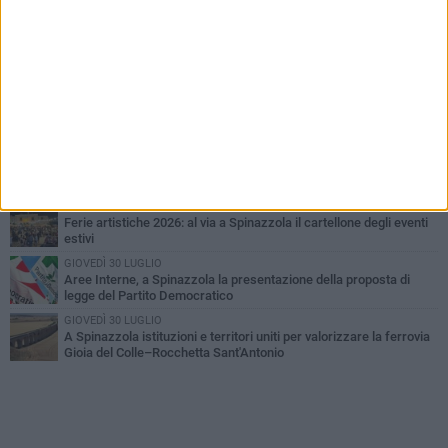
PIÙ LETTI QUESTA SETTIMANA
LUNEDÌ 3 AGOSTO
Il Treno dei Sapori: un viaggio per rilanciare la storica ferrovia
Gioia del Colle – Rocchetta Sant’Antonio
MARTEDÌ 9 GIUGNO
Spinazzola si prepara a vivere la festa patronale di Maria
Santissima del Bosco
GIOVEDÌ 23 LUGLIO
Cordoglio della Città di Spinazzola per la scomparsa del dott.
Giuseppe Rago
GIOVEDÌ 2 LUGLIO
Ferie artistiche 2026: al via a Spinazzola il cartellone degli eventi
estivi
GIOVEDÌ 30 LUGLIO
Aree Interne, a Spinazzola la presentazione della proposta di
legge del Partito Democratico
GIOVEDÌ 30 LUGLIO
A Spinazzola istituzioni e territori uniti per valorizzare la ferrovia
Gioia del Colle–Rocchetta Sant'Antonio