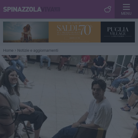
MENU
Home
Notizie e aggiornamenti