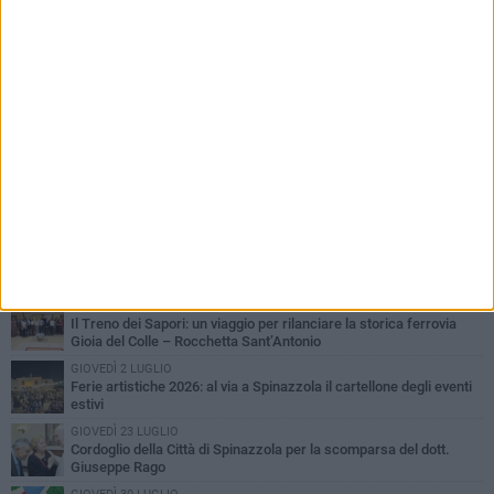
PIÙ LETTI QUESTA SETTIMANA
LUNEDÌ 3 AGOSTO
Il Treno dei Sapori: un viaggio per rilanciare la storica ferrovia
Gioia del Colle – Rocchetta Sant’Antonio
GIOVEDÌ 2 LUGLIO
Ferie artistiche 2026: al via a Spinazzola il cartellone degli eventi
estivi
GIOVEDÌ 23 LUGLIO
Cordoglio della Città di Spinazzola per la scomparsa del dott.
Giuseppe Rago