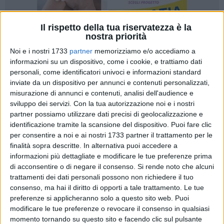
Il rispetto della tua riservatezza è la
nostra priorità
Noi e i nostri 1733
partner
memorizziamo e/o accediamo a
informazioni su un dispositivo, come i cookie, e trattiamo dati
personali, come identificatori univoci e informazioni standard
inviate da un dispositivo per annunci e contenuti personalizzati,
misurazione di annunci e contenuti, analisi dell'audience e
sviluppo dei servizi.
Con la tua autorizzazione noi e i nostri
Si è conclusa lunedì 1° giugno, la quarta edizione del
partner possiamo utilizzare dati precisi di geolocalizzazione e
Concorso Nazionale di Esecuzione e Interpretazione
identificazione tramite la scansione del dispositivo. Puoi fare clic
Musicale "Premio della Musica Città di Spinazzola"
,
per consentire a noi e ai nostri 1733 partner il trattamento per le
appuntamento ormai consolidato nel panorama delle
finalità sopra descritte. In alternativa puoi accedere a
manifestazioni dedicate alla valorizzazione dei giovani
informazioni più dettagliate e modificare le tue preferenze prima
musicisti italiani. Istituito dal Comune di Spinazzola e
di acconsentire o di negare il consenso.
Si rende noto che alcuni
realizzato in collaborazione con l'Accademia Musicale
trattamenti dei dati personali possono non richiedere il tuo
consenso, ma hai il diritto di opporti a tale trattamento. Le tue
"Innocenzo XII", il concorso, diretto artisticamente dal M°
preferenze si applicheranno solo a questo sito web. Puoi
Giuseppe Porrelli, ha animato l'intera settimana con una fitta
modificare le tue preferenze o revocare il consenso in qualsiasi
programmazione di audizioni che ha visto alternarsi sul
momento tornando su questo sito e facendo clic sul pulsante