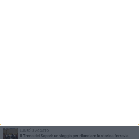
22 LUGLIO 2026
Piscina comunale, Patruno: «Il nostro progetto
non rientra tra quelli ammessi a
finanziamento»
PIÙ LETTI QUESTA SETTIMANA
LUNEDÌ 3 AGOSTO
Il Treno dei Sapori: un viaggio per rilanciare la storica ferrovia