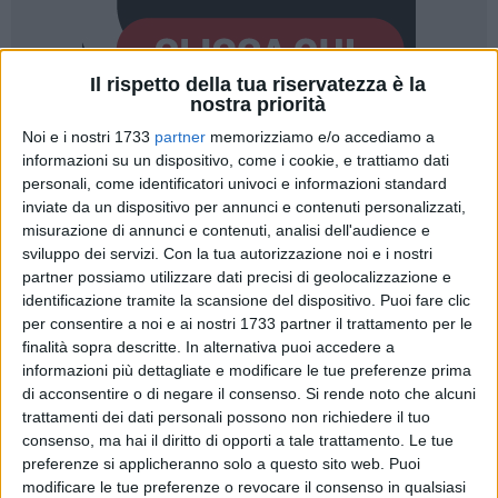
Il rispetto della tua riservatezza è la
nostra priorità
Noi e i nostri 1733
partner
memorizziamo e/o accediamo a
15
informazioni su un dispositivo, come i cookie, e trattiamo dati
personali, come identificatori univoci e informazioni standard
inviate da un dispositivo per annunci e contenuti personalizzati,
misurazione di annunci e contenuti, analisi dell'audience e
Annunciata la cinquina dei romanzi finalisti della nona
sviluppo dei servizi.
Con la tua autorizzazione noi e i nostri
edizione del
"Premio Fondazione Megamark - Incontri di
partner possiamo utilizzare dati precisi di geolocalizzazione e
Dialoghi"
promosso dalla
Onlus
del
Gruppo Megamark
di
identificazione tramite la scansione del dispositivo. Puoi fare clic
Trani e rivolto agli autori esordienti nel campo della
per consentire a noi e ai nostri 1733 partner il trattamento per le
narrativa.
finalità sopra descritte. In alternativa puoi accedere a
informazioni più dettagliate e modificare le tue preferenze prima
Sono state 92 le opere prime, proposte da più di sessanta
di acconsentire o di negare il consenso.
Si rende noto che alcuni
trattamenti dei dati personali possono non richiedere il tuo
case editrici di tutta Italia, lette e valutate dalla giuria degli
consenso, ma hai il diritto di opporti a tale trattamento. Le tue
esperti, presieduta quest'anno dal professor Pasquale
preferenze si applicheranno solo a questo sito web. Puoi
Guaragnella, presidente dell'Accademia di Belle Arti di Bari e
modificare le tue preferenze o revocare il consenso in qualsiasi