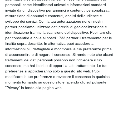
personali, come identificatori univoci e informazioni standard
inviate da un dispositivo per annunci e contenuti personalizzati,
misurazione di annunci e contenuti, analisi dell'audience e
8
sviluppo dei servizi.
Con la tua autorizzazione noi e i nostri
partner possiamo utilizzare dati precisi di geolocalizzazione e
identificazione tramite la scansione del dispositivo. Puoi fare clic
Alla presenza del dott. Italo Muntoni della Soprintendenza
per consentire a noi e ai nostri 1733 partner il trattamento per le
finalità sopra descritte. In alternativa puoi accedere a
sono tornati a Spinazzola i primi 125 reperti rinvenienti da
informazioni più dettagliate e modificare le tue preferenze prima
campagne di scavo eseguite nel nostro territorio che
di acconsentire o di negare il consenso.
Si rende noto che alcuni
andranno a popolare il Museo Civico.
trattamenti dei dati personali possono non richiedere il tuo
consenso, ma hai il diritto di opporti a tale trattamento. Le tue
Tra essi il sigillo in piombo di Leone VI e il prezioso pugnale
preferenze si applicheranno solo a questo sito web. Puoi
in bronzo.
modificare le tue preferenze o revocare il consenso in qualsiasi
momento tornando su questo sito e facendo clic sul pulsante
"Privacy" in fondo alla pagina web.
Ad attenderli il Vice Sindaco Giuliana Silvestri Vigilante e gli
Assessori Lia Spadone e Bruna. A darne notizia il sindaco
Michele Patruno nel ringraziare vice sindaco e assessori «per
la tenacia e la perseveranza con cui hanno condotto un
lungo, fruttuoso e complesso dialogo con la Soprintendenza