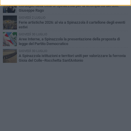
GIOVEDÌ 23 LUGLIO
Cordoglio della Città di Spinazzola per la scomparsa del dott.
Giuseppe Rago
GIOVEDÌ 2 LUGLIO
Ferie artistiche 2026: al via a Spinazzola il cartellone degli eventi
estivi
GIOVEDÌ 30 LUGLIO
Aree Interne, a Spinazzola la presentazione della proposta di
legge del Partito Democratico
GIOVEDÌ 30 LUGLIO
A Spinazzola istituzioni e territori uniti per valorizzare la ferrovia
Gioia del Colle–Rocchetta Sant'Antonio