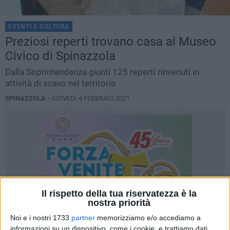
EVENTI E CULTURA
Preziosi reperti trovano casa al Museo
Civico di Spinazzola
Dalla Soprintendenza giunti 125 reperti rinvenuti in
attività di scavo nel territorio
SPINAZZOLA -
GIOVEDÌ 4 FEBBRAIO 2021
Il rispetto della tua riservatezza è la
nostra priorità
Noi e i nostri 1733
partner
memorizziamo e/o accediamo a
informazioni su un dispositivo, come i cookie, e trattiamo dati